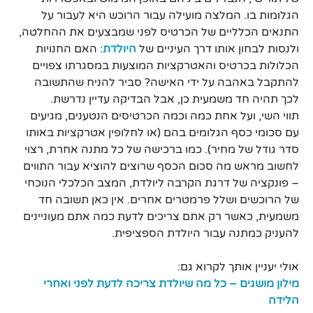
הגלומות בו. המלצה מועילה עבור הרוכש היא לעבור על
התנאים הכלליים של הכרטיס לפני שמבצעים את ההחלטה,
ולנסות לבחון אותו דרך העיניים של
היולדת
: האם החנויות
הכלולות בכרטיס והאטרקציות המוצעות במסגרתו צפויים
להתקבל באהבה על ידי האישה? סביר להניח שהתשובה
לכך תהיה חד משמעית כן, אבל הבדיקה עדיין נדרשת.
תווי השי, ועל אחת כמה וכמה הכרטיסים הנטענים, מגיעים
עם סכומי כסף הגלומים בהם (או לחלופין אטרקציות באותו
סדר גודל של מחיר). כמו ברכישה של כל מתנה אחרת, רצוי
לחשוב מראש מה סכום הכסף שרוצים להוציא עבור התווים
– פונקציה של דרגת הקרבה ליולדת, המצב הכלכלי הנוכחי
של הרוכשים ושלל פרמטרים אחרים. אין כאן תשובה חד
משמעית, כאשר רק אתם צריכים לדעת כמה אתם מעוניינים
להעניק כמתנה עבור היולדת הספציפית.
אולי יעניין אותך לקרוא גם:
מילון מושגים – כל מה שיולדת צריכה לדעת לפני ואחרי
הלידה