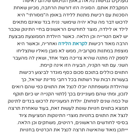
מעניקים גמישות מלאה באופן המימוש שלהם לאישה
המקבלת אותם. הסוגיה הזו דורשת הרחבה, מכיוון שאחת
הסכנות עם רכישת מתנות ללידה באופן ה"מסורתי" היא
לרכוש דבר מה שלא יהיה שימושי: נניח בגד שאינם מתאים
לילד או לילדה, מוצר לחודשים הראשונים בחיי התינוק שכבר
יש לאם הטרייה וכן הלאה. כאשר היולדת הממוצעת מבצעת
הרבה מאוד רכישות
לקראת הלידה
ואחריה, וכאשר היא
מוצפת במתנות מקרוביה, ממש לא מובן מאליו שתצליחו
לספק לה מתנה שהיא צריכה מצד אחד, ושאין לה מהעבר
השני. עם תווי הקניה, הבעיה הזו אינה קיימת.
התווים כוללים בתוכם סכום כסף מוגדר לביצוע רכישות
בעשרות רבות של רשתות בכל רחבי מדינת ישראל, כך
שהיולדת ומשפחתה יוכלו לנצל את התווים כפי שהם רואים
לנכון, ומתי שהם מעוניינים בכך (לתווי הקנייה יש כיום תוקף
של כמה שנים לפחות). יולדת המעוניינת לרכוש בגדים לתינוק
תמצא בתווים חנויות שונות לעשות זאת, בעוד שאחרת תרצה
לנצל את התווים בחנויות מוצרי התינוקות המציעות ציוד
בסיסי לחודשים הראשונים, רהיטים, משחקים וכן הלאה.
יייתכן מאוד שהאישה תרצה לנצל את הכרטיס בחנויות