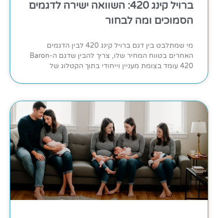
ברויל קינג 420: השוואה ישירה לדגמים
הסמוכים ומה לבחור
מי שמתלבט בין דגם ברויל קינג 420 לבין הדגמים
האחרים בטווח המחיר שלו, צריך להבין שדגם ה-Baron
420 עומד בצומת מעניין וייחודי בתוך הקטלוג של