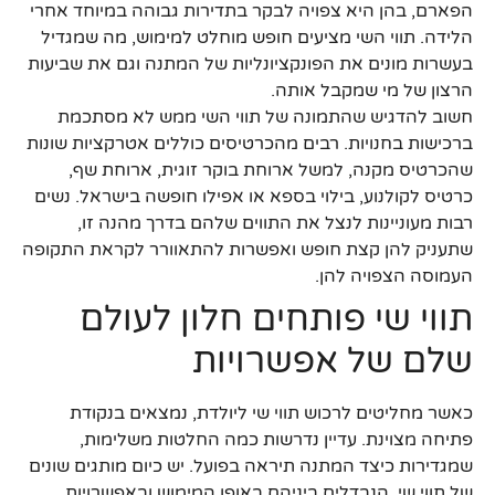
הפארם, בהן היא צפויה לבקר בתדירות גבוהה במיוחד אחרי
הלידה. תווי השי מציעים חופש מוחלט למימוש, מה שמגדיל
בעשרות מונים את הפונקציונליות של המתנה וגם את שביעות
הרצון של מי שמקבל אותה.
חשוב להדגיש שהתמונה של תווי השי ממש לא מסתכמת
ברכישות בחנויות. רבים מהכרטיסים כוללים אטרקציות שונות
שהכרטיס מקנה, למשל ארוחת בוקר זוגית, ארוחת שף,
כרטיס לקולנוע, בילוי בספא או אפילו חופשה בישראל. נשים
רבות מעוניינות לנצל את התווים שלהם בדרך מהנה זו,
שתעניק להן קצת חופש ואפשרות להתאוורר לקראת התקופה
העמוסה הצפויה להן.
תווי שי פותחים חלון לעולם
שלם של אפשרויות
כאשר מחליטים לרכוש תווי שי ליולדת, נמצאים בנקודת
פתיחה מצוינת. עדיין נדרשות כמה החלטות משלימות,
שמגדירות כיצד המתנה תיראה בפועל. יש כיום מותגים שונים
של תווי שי, הנבדלים ביניהם באופן המימוש ובאפשרויות