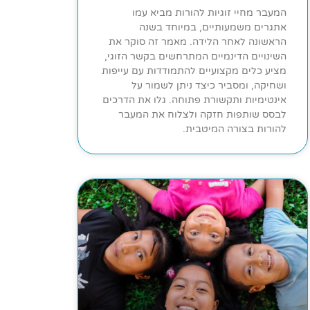
המעבר מחיי זוגיות להורות מביא עמו
אתגרים משמעותיים, במיוחד בשנה
הראשונה לאחר הלידה. מאמר זה סוקר את
השינויים הדינמיים המתרחשים בקשר הזוגי,
מציע כלים מקצועיים להתמודדות עם עייפות
ושחיקה, ומסביר כיצד ניתן לשמור על
אינטימיות ותקשורת פתוחה. גלו את הדרכים
לבסס שותפות חזקה ולצלוח את המעבר
להורות בצורה המיטבית.