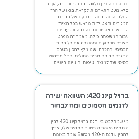
תקופת ההיריון מלווה בהתרגשות רבה, אך גם
בלא מעט התארגנות לקראת בואו של הרך
הנולד. הכנה נכונה ומדויקת של סביבת
המגורים והצטיידות מראש בכל הציוד
הנדרש, תאפשר נחיתה רכה ורגועה יותר
עבור המשפחה כולה. מאמר זה מפרט
בצורה מקצועית ומסודרת את כל הציוד
הבסיסי וההכרחי שמומלץ להכין בטרם
החזרה הביתה מבית החולים, החל מריהוט
בסיסי ועד למוצרי טיפוח והיגיינה חיוניים.
ברויל קינג 420: השוואה ישירה
לדגמים הסמוכים ומה לבחור
מי שמתלבט בין דגם ברויל קינג 420 לבין
הדגמים האחרים בטווח המחיר שלו, צריך
להבין שדגם ה-Baron 420 עומד בצומת