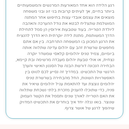
רגע הלידה הוא אחד המאורעות המרגשים והמשמעותיים
ביותר בחיים, אך לעיתים קרובות בני זוג ובני משפחה
מוצאים את עצמם אובדי עצות בחיפוש אחר המתנה
המושלמת שתצליח לבטא את גודל ההערכה והאהבה
ליולדת הטרייה. בעוד שטבעות אירוסין הן סמל לתחילת
הדרך המשותפת, מתנת לידה יוקרתית היא הדרך להנציח
את הרגע המכונן בו המשפחה התרחבה. בין אם אתם
מחפשים שרשרת זהב עם יהלום עדינה שתלווה אותה
ביומיום, צמיד טניס יהלומים קלאסי שמשדר יוקרה
נצחית, או אולי טבעת יהלום מעבדה מרשימה ובת קיימא,
הבחירה הנכונה דורשת הבנה של הסגנון האישי והערך
הרגשי של התכשיט. במדריך זה נסייע לכם לנווט בין
האפשרויות השונות, החל מהבחירה בשרשרת טניס
יהלומים נוצצת ועד להתאמת עגיל יהלומים שיאיר את
פניה, כדי שתוכלו להעניק מזכרת בלתי נשכחת שתלווה
את האם הטרייה לאורך שנים ותסמל את הקשר העמוק
שנוצר. בואו נגלה יחד איך בוחרים את התכשיט המדויק
שיהפוך לרגע של אושר צרוף.