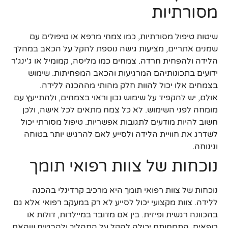
מסורתיות
שיטות טיפול מסורתיות, כמו צמחי מרפא או טיפולים עם
שמנים אתריים, מציעות גישה נוספת להקל על הכאב במהלך
הלידה ולהפחית חרדה. צמחים כמו מליסה, קמומיל או ג'ינג'ר
ידועים בתכונותיהם המרגיעות והכאב המפחיתות. שימוש
בצמחים אלו יכול להוות חלק מהותי מההכנה ללידה.
אולם, יש להקפיד על שימוש נכון וראוי בצמחים, ולהתייעץ עם
מומחה לפני השימוש. לא כל צמח מתאים לכל אישה, ולכן
חשוב להיות מודעים לתגובות אפשריות. טיפול מסורתי יכול
לשדרג את חוויית הלידה ולסייע לאם להרגיש יותר בטוחה
ונינוחה.
נוכחות של צוות רפואי תומך
נוכחות של צוות רפואי תומך היא מרכיב קרדינלי בהכנה
ללידה. צוות מקצועי יכול לסייע לא רק במעקב רפואי אלא גם
בהכוונה רגשית ופיזית. בין אם מדובר במיילדות, דולות או
רופאים, התמחותם יכולה להקל על התהליך ולהבטיח שהאם