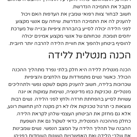
תקבל את התמיכה הנדרשת.
חשוב לבחור צוות רפואי שמבין את העדפות האם ויכול
להעניק לה את התמיכה הנדרשת. שיחה עם אנשי מקצוע
לפני הלידה יכולה לסייע בהבהרת ציפיות ובנייה של מערכת
יחסים תומכת. נוכחותם של אנשי מקצוע אמינים יכולה
להוסיף ביטחון ולהפוך את חוויית הלידה להרבה יותר חיובית.
הכנה מנטלית ללידה
הכנה מנטלית ללידה היא חלק בלתי נפרד מתהליך ההכנה
הכולל. כאשר נשים מתמודדות עם הלחצים והציפיות
שכרוכות בלידה, חשוב להעניק מקום לשקט נפשי ולתהליכים
מנטליים. טכניקות כמו מדיטציה, נשימות עמוקות או יוגה
עשויות לסייע בהפחתת חרדה ולחץ לפני הלידה. נשים רבות
מוצאות כי תרגול טכניקות אלו לא רק מקנה להן תחושת רוגע,
אלא גם מחזק את הביטחון העצמי שלהן לקראת הלידה.
כחלק מההכנה המנטלית, כדאי לשקול גם את השפעת
ההבנה של תהליך הלידה על המצב הנפשי. נשים שמבינות
את שלבי הלידה ואת האפשרויות השונות העומדות בפניהן,