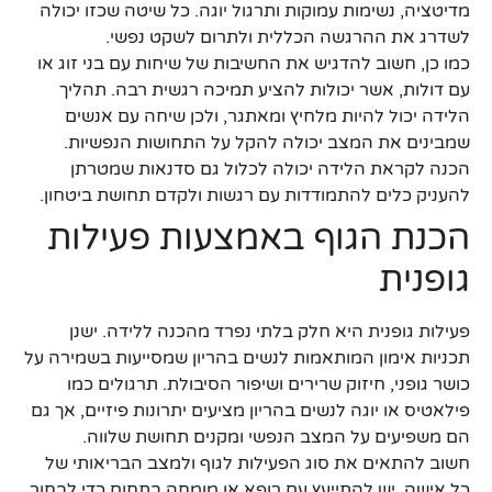
מדיטציה, נשימות עמוקות ותרגול יוגה. כל שיטה שכזו יכולה
לשדרג את ההרגשה הכללית ולתרום לשקט נפשי.
כמו כן, חשוב להדגיש את החשיבות של שיחות עם בני זוג או
עם דולות, אשר יכולות להציע תמיכה רגשית רבה. תהליך
הלידה יכול להיות מלחיץ ומאתגר, ולכן שיחה עם אנשים
שמבינים את המצב יכולה להקל על התחושות הנפשיות.
הכנה לקראת הלידה יכולה לכלול גם סדנאות שמטרתן
להעניק כלים להתמודדות עם רגשות ולקדם תחושת ביטחון.
הכנת הגוף באמצעות פעילות
גופנית
פעילות גופנית היא חלק בלתי נפרד מהכנה ללידה. ישנן
תכניות אימון המותאמות לנשים בהריון שמסייעות בשמירה על
כושר גופני, חיזוק שרירים ושיפור הסיבולת. תרגולים כמו
פילאטיס או יוגה לנשים בהריון מציעים יתרונות פיזיים, אך גם
הם משפיעים על המצב הנפשי ומקנים תחושת שלווה.
חשוב להתאים את סוג הפעילות לגוף ולמצב הבריאותי של
כל אישה. יש להתייעץ עם רופא או מומחה בתחום כדי לבחור