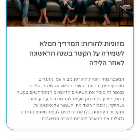
מזוגיות להורות: המדריך המלא
לשמירה על הקשר בשנה הראשונה
לאחר הלידה
המעבר מחיי זוגיות להורות מביא עמו אתגרים
משמעותיים, במיוחד בשנה הראשונה לאחר הלידה.
מאמר זה סוקר את השינויים הדינמיים המתרחשים בקשר
הזוגי, מציע כלים מקצועיים להתמודדות עם עייפות
ושחיקה, ומסביר כיצד ניתן לשמור על אינטימיות
ותקשורת פתוחה. גלו את הדרכים לבסס שותפות חזקה
ולצלוח את המעבר להורות בצורה המיטבית.