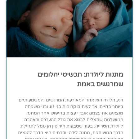
מתנות ליולדת: תכשיטי יהלומים
שמרגשים באמת
רגע הלידה הוא אחד המאורעות המרגשים והמשמעותיים
ביותר בחיים, אך לעיתים קרובות בני זוג ובני משפחה
מוצאים את עצמם אובדי עצות בחיפוש אחר המתנה
המושלמת שתצליח לבטא את גודל ההערכה והאהבה
ליולדת הטרייה. בעוד שטבעות אירוסין הן סמל לתחילת
הדרך המשותפת, מתנת לידה יוקרתית היא הדרך להנציח