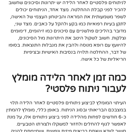
לניתוחים פלסטיים לאחר הלידה יש יתרונות וסיכונים שחשוב
להכיר לפני קבלת ההחלטה. מצד אחד, הניתוחים יכולים
לשפר משמעותית את המראה והביטחון העצמי של האישה,
לתקן בעיות רפואיות כמו בקע ולהקל על כאבים. מצד שני,
מדובר בהליכים פולשניים עם סיכונים כמו זיהומים, דימומים
וצלקות. חשוב לשקול היטב את היתרונות מול הסיכונים,
להיוועץ עם רופא מנוסה ולהבין את מגבלות התוצאות. בסופו
של דבר, ההחלטה תלויה בנסיבות האישיות ובציפיות
הריאליות של כל אישה.
כמה זמן לאחר הלידה מומלץ
לעבור ניתוח פלסטי?
העיתוי המומלץ לביצוע ניתוחים פלסטיים לאחר הלידה תלוי
במצבכם הבריאותי ובסוג הניתוח. באופן כללי, מומלץ להמתין
כ-6 חודשים לפחות מהלידה לפני ביצוע ניתוחים אלו, על מנת
לאפשר לגוף להחלים ולחזור למשקלו ולצורתו הטבעיים.
חשוב לוודא שאתם בריאים פיזית ונפשית, ושסיימתם להניק