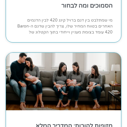
הסמוכים ומה לבחור
מי שמתלבט בין דגם ברויל קינג 420 לבין הדגמים
האחרים בטווח המחיר שלו, צריך להבין שדגם ה-Baron
420 עומד בצומת מעניין וייחודי בתוך הקטלוג של
מזוגיות להורות: המדריך המלא