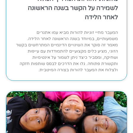
לשמירה על הקשר בשנה הראשונה
לאחר הלידה
המעבר מחיי זוגיות להורות מביא עמו אתגרים
משמעותיים, במיוחד בשנה הראשונה לאחר הלידה.
מאמר זה סוקר את השינויים הדינמיים המתרחשים בקשר
הזוגי, מציע כלים מקצועיים להתמודדות עם עייפות
ושחיקה, ומסביר כיצד ניתן לשמור על אינטימיות
ותקשורת פתוחה. גלו את הדרכים לבסס שותפות חזקה
ולצלוח את המעבר להורות בצורה המיטבית.