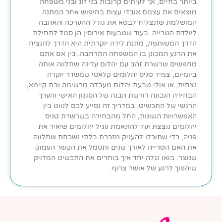
ביותר בחיים, אך לעיתים קרובות בני זוג ובני משפחה
מוצאים את עצמם אובדי עצות בחיפוש אחר המתנה
המושלמת שתצליח לבטא את גודל ההערכה והאהבה
ליולדת הטרייה. בעוד שטבעות אירוסין הן סמל לתחילת
הדרך המשותפת, מתנת לידה יוקרתית היא הדרך להנציח
את הרגע המכונן בו המשפחה התרחבה. בין אם אתם
מחפשים שרשרת זהב עם יהלום עדינה שתלווה אותה
ביומיום, צמיד טניס יהלומים קלאסי שמשדר יוקרה
נצחית, או אולי טבעת יהלום מעבדה מרשימה ובת קיימא,
הבחירה הנכונה דורשת הבנה של הסגנון האישי והערך
הרגשי של התכשיט. במדריך זה נסייע לכם לנווט בין
האפשרויות השונות, החל מהבחירה בשרשרת טניס
יהלומים נוצצת ועד להתאמת עגיל יהלומים שיאיר את
פניה, כדי שתוכלו להעניק מזכרת בלתי נשכחת שתלווה
את האם הטרייה לאורך שנים ותסמל את הקשר העמוק
שנוצר. בואו נגלה יחד איך בוחרים את התכשיט המדויק
שיהפוך לרגע של אושר צרוף.