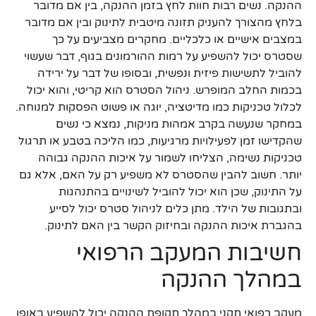
ההנקה. נשים רבות חוות לחץ בזמן ההנקה, בין אם מדובר
בלחץ מהצורך להעניק תזונה מיטבית לתינוק ובין אם מדובר
במצבים אישיים או כלכליים. מחקרים מצביעים על כך
שסטרס יכול להשפיע על רמות ההורמונים בגוף, דבר שעשוי
להוביל לתשישות פיזית ונפשית, ובסופו של דבר על ירידה
בכמות החלב המופרש. ניהול הסטרס הוא קריטי, והוא יכול
לכלול טכניקות כמו מדיטציה, יוגה או פשוט הפסקות למנוחה.
במחקר שנעשה בקרב אמהות מניקות, נמצא כי נשים
שהקדישו זמן לפעילויות מרגיעות, כמו הליכה בטבע או תרגול
טכניקות נשימה, הצליחו לשמור על איכות ההנקה גבוהה
יותר. חשוב להבין שהסטרס לא משפיע רק על האם, אלא גם
על התינוק, שכן הוא יכול להוביל לשינויים בהתנהגות
ובתגובות של הילד. מתן כלים לניהול סטרס יכול לסייע
בהגברת איכות ההנקה ובחיזוק הקשר בין האם לתינוק.
חשיבות המעקב הרפואי
במהלך ההנקה
מעקב רפואי תקני במהלך תקופת ההנקה יכול להשפיע באופן