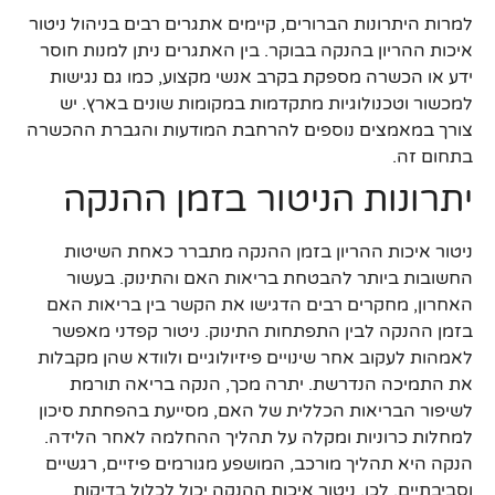
למרות היתרונות הברורים, קיימים אתגרים רבים בניהול ניטור
איכות ההריון בהנקה בבוקר. בין האתגרים ניתן למנות חוסר
ידע או הכשרה מספקת בקרב אנשי מקצוע, כמו גם נגישות
למכשור וטכנולוגיות מתקדמות במקומות שונים בארץ. יש
צורך במאמצים נוספים להרחבת המודעות והגברת ההכשרה
בתחום זה.
יתרונות הניטור בזמן ההנקה
ניטור איכות ההריון בזמן ההנקה מתברר כאחת השיטות
החשובות ביותר להבטחת בריאות האם והתינוק. בעשור
האחרון, מחקרים רבים הדגישו את הקשר בין בריאות האם
בזמן ההנקה לבין התפתחות התינוק. ניטור קפדני מאפשר
לאמהות לעקוב אחר שינויים פיזיולוגיים ולוודא שהן מקבלות
את התמיכה הנדרשת. יתרה מכך, הנקה בריאה תורמת
לשיפור הבריאות הכללית של האם, מסייעת בהפחתת סיכון
למחלות כרוניות ומקלה על תהליך ההחלמה לאחר הלידה.
הנקה היא תהליך מורכב, המושפע מגורמים פיזיים, רגשיים
וסביבתיים. לכן, ניטור איכות ההנקה יכול לכלול בדיקות