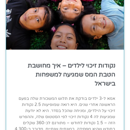
נקודות זיכוי לילדים – איך מחושבת
הטבת המס שמגיעה למשפחות
בישראל
אמא ל-3 ילדים בודקת את תלוש המשכורת שלה בפעם
הראשונה אחרי שנים. היא רואה שמופיעות 2.5 נקודות
זיכוי על הילדים, ומניחה שהכל בסדר. היא לא יודעת
שמגיעות לה 4 נקודות זיכוי לפי הסטטוס שלה, וההפרש
הזה – 1.5 נקודות לחודש – מתורגם לכ-360 שקלים
בחודש שהיא מפסידה. במונחים שנתיים, מדובר ב-4,300