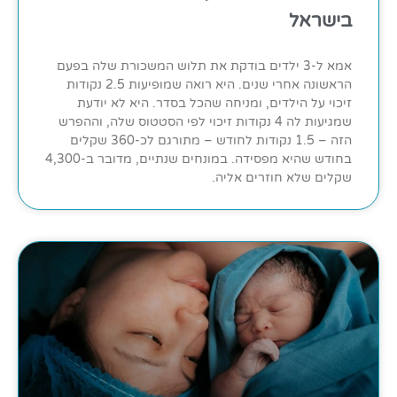
בישראל
אמא ל-3 ילדים בודקת את תלוש המשכורת שלה בפעם
הראשונה אחרי שנים. היא רואה שמופיעות 2.5 נקודות
זיכוי על הילדים, ומניחה שהכל בסדר. היא לא יודעת
שמגיעות לה 4 נקודות זיכוי לפי הסטטוס שלה, וההפרש
הזה – 1.5 נקודות לחודש – מתורגם לכ-360 שקלים
בחודש שהיא מפסידה. במונחים שנתיים, מדובר ב-4,300
שקלים שלא חוזרים אליה.