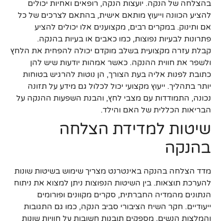
בהצלחה של הנקה. יועצות הנקה, רופאים ואחיות יכולים
להציע הכוונה וייעוץ מותאם אישית, בהתאם לצרכים של כל
אם ותינוק. במקרים רבים, מקצוענים אלו יכולים להציע
פתרונות לבעיות נפוצות, כמו כאבים או בעיות בהנקה.
קבלת עזרה מקצועית בשלב מוקדם יכולה להפחית את הלחץ
ולשפר את חווית ההנקה. כאשר אמהות יודעות שיש להן
כתובת לפנות אליה בעת הצורך, הן נוטות להרגיש בטוחות
יותר בתהליך. ייעוץ מקצועי יכול לכלול גם מידע על תזונה
נכונה, התמודדות עם מצבי לחץ, והבנת השפעות ההנקה על
הבריאות הכללית של האם והילד.
שיטות למדידת הצלחה
בהנקה
מדד הצלחה בהנקה באינטרנט מצריך שימוש בשיטות שונות
להערכת תוצאות. בין השיטות הנפוצות ניתן למצוא את ניתוח
הנתונים מהמדיה החברתית, סקרים מקוונים ופורומים
ייעודיים. חקר השיח הציבורי סביב הנקה, כמו גם התגובות
והמלצות הנשים, מספקים תובנות חשובות על חוויות שונות