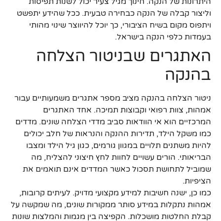
היתרונות של הנקה. חינוך מגיל צעיר יכול לשנות תפיסות
וליצור קבלה של הנקה כבחירה טבעית. ככל שהידע יתפשט
ויתפוס מקום בשיח הציבורי, כך יוכל להיווצר שינוי מהותי
בעמדות כלפי הנקה בישראל.
האתגרים שבניטור הצלחה
בהנקה
ניטור הצלחה בהנקה מציב מספר אתגרים משמעותיים עבור
אמהות, צוות רפואי וקבוצות תמיכה. אחד האתגרים
המרכזיים הוא אי הוודאות סביב מדדי הצלחה שונים. מדדים
כמו משקל הילד, תדירות ההנקה והנראות של חלב יכולים
להיות משתנים תלויים במגוון גורמים, כגון גיל הילד ומצבו
הבריאותי. הורים עשויים לחוות לחץ חיצוני להצליח, מה
שמוביל לתחושת תסכול כאשר המדדים אינם תואמים את
הציפיות.
כמו כן, ישנה חשיבות למידע מקצועי מדויק. לעיתים קרובות,
אמהות נתקלות במידע סותר ממקורות שונים, מה שמקשה על
קבלת החלטות מושכלות. הקפיצה בין מגמות והמלצות שונות