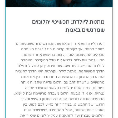
מתנות ליולדת: תכשיטי יהלומים
שמרגשים באמת
רגע הלידה הוא אחד המאורעות המרגשים והמשמעותיים
ביותר בחיים, אך לעיתים קרובות בני זוג ובני משפחה
מוצאים את עצמם אובדי עצות בחיפוש אחר המתנה
המושלמת שתצליח לבטא את גודל ההערכה והאהבה
ליולדת הטרייה. בעוד שטבעות אירוסין הן סמל לתחילת
הדרך המשותפת, מתנת לידה יוקרתית היא הדרך להנציח
את הרגע המכונן בו המשפחה התרחבה. בין אם אתם
מחפשים שרשרת זהב עם יהלום עדינה שתלווה אותה
ביומיום, צמיד טניס יהלומים קלאסי שמשדר יוקרה
נצחית, או אולי טבעת יהלום מעבדה מרשימה ובת קיימא,
הבחירה הנכונה דורשת הבנה של הסגנון האישי והערך
הרגשי של התכשיט. במדריך זה נסייע לכם לנווט בין
האפשרויות השונות, החל מהבחירה בשרשרת טניס
יהלומים נוצצת ועד להתאמת עגיל יהלומים שיאיר את