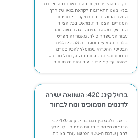
תקופת ההיריון מלווה בהתרגשות רבה, אך גם
בלא מעט התארגנות לקראת בואו של הרך
הנולד. הכנה נכונה ומדויקת של סביבת
המגורים והצטיידות מראש בכל הציוד
הנדרש, תאפשר נחיתה רכה ורגועה יותר
עבור המשפחה כולה. מאמר זה מפרט
בצורה מקצועית ומסודרת את כל הציוד
הבסיסי וההכרחי שמומלץ להכין בטרם
החזרה הביתה מבית החולים, החל מריהוט
בסיסי ועד למוצרי טיפוח והיגיינה חיוניים.
ברויל קינג 420: השוואה ישירה
לדגמים הסמוכים ומה לבחור
מי שמתלבט בין דגם ברויל קינג 420 לבין
הדגמים האחרים בטווח המחיר שלו, צריך
להבין שדגם ה-Baron 420 עומד בצומת