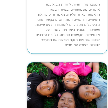
המעבר מחיי זוגיות להורות מביא עמו
אתגרים משמעותיים, במיוחד בשנה
הראשונה לאחר הלידה. מאמר זה סוקר את
השינויים הדינמיים המתרחשים בקשר הזוגי,
מציע כלים מקצועיים להתמודדות עם עייפות
ושחיקה, ומסביר כיצד ניתן לשמור על
אינטימיות ותקשורת פתוחה. גלו את הדרכים
לבסס שותפות חזקה ולצלוח את המעבר
להורות בצורה המיטבית.