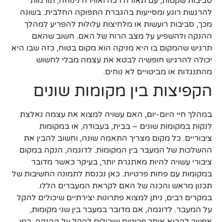
סביבות שקטות, עם תאורה רכה ואווירה נינוחה, תורמות
להרגשת רוגע ומסייעות בהגברת התפוקה החלבית. בשונה
מכך, סביבות רועשות או מלחיצות עלולות להפריע למהלך
ההנקה ולהשפיע על מצב הרוח של האם. חשוב שהאם
תרגיש שהמקום בו היא מניקה הוא מקום בטוח, כזה שבו היא
יכולה להרגיש חופשיה לבטא את עצמה מבלי לחשוש
מהתנגדות או מביטויים לא נוחים.
הקפיצות בין מקומות שונים
במהלך חיי היום-יום, האם עשויה למצוא את עצמה נאלצת
לנקות במקומות שונים – בבית, בעבודה, או במקומות
ציבוריים. כל מקום מצריך התאמה שונה, וחשוב להבין את
ההשלכות של המעבר בין המקומות. לדוגמה, הנקה במקום
ציבורי עשויה להיות מאתגרת יותר, בעיקר כאשר מדובר
במקומות עם פחות פרטיות. כאן נכנסת לתמונה החשיבות של
תכנון מראש והכנה של האם לקראת המעברים הללו.
במקרים רבים, ניתן למצוא פתרונות יצירתיים שיכולים להקל
על המעבר. לדוגמה, אם מדובר במעבר בין שני מקומות,
אפשר להביא איתך פריטים שיכולים להקל על ההנקה, כמו