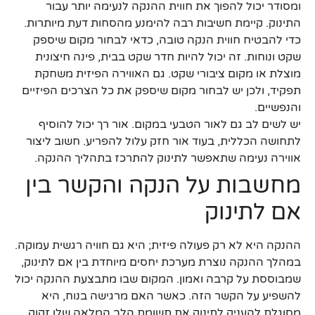
ומסודר יכול להפוך את חווית ההנקה לנעימה יותר עבור
התינוק. קיימת חשיבות רבה להימנע מהסחות דעת מיותרות.
כדי להבטיח חווית הנקה טובה, כדאי לבחור מקום שיספק
שקט ונוחות. זה יכול להיות חדר שקט בבית, פינה חיצונית
מוצלת או מקום ציבורי שקט. גם האווירה הפיזית משחקת
תפקיד, ולכן יש לבחור מקום שיספק את כל הצרכים הפיזיים
והנפשיים.
יש לשים לב גם לאור הטבעי במקום. אור רך יכול להוסיף
לתחושה הכללית, בעוד אור חזק עלול להפריע. חשוב ליצור
אווירה נעימה שתאפשר לתינוק להתרכז בתהליך ההנקה.
מחשבות על הנקה והקשר בין
אם לתינוק
ההנקה היא לא רק פעולה פיזית; היא גם חוויה רגשית עמוקה.
במהלך ההנקה נוצרת מערכת יחסים מיוחדת בין אם לתינוק,
שמבוססת על קרבה ואמון. המקום שבו מתבצעת ההנקה יכול
להשפיע על הקשר הזה. כאשר האם מרגישה בנוח, היא
מסוגלת להעניק לתינוק את תשומת הלב המלאה שלו זקוק.