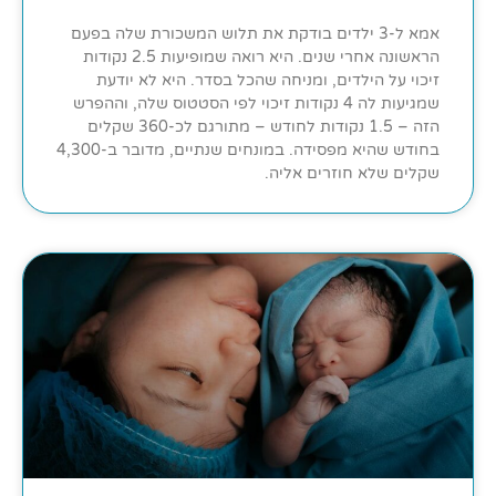
אמא ל-3 ילדים בודקת את תלוש המשכורת שלה בפעם
הראשונה אחרי שנים. היא רואה שמופיעות 2.5 נקודות
זיכוי על הילדים, ומניחה שהכל בסדר. היא לא יודעת
שמגיעות לה 4 נקודות זיכוי לפי הסטטוס שלה, וההפרש
הזה – 1.5 נקודות לחודש – מתורגם לכ-360 שקלים
בחודש שהיא מפסידה. במונחים שנתיים, מדובר ב-4,300
שקלים שלא חוזרים אליה.