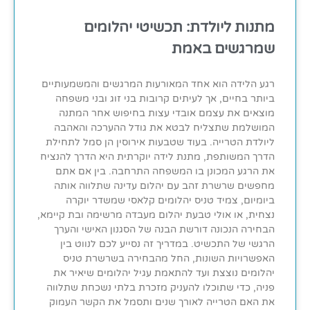
מתנות ליולדת: תכשיטי יהלומים
שמרגשים באמת
רגע הלידה הוא אחד המאורעות המרגשים והמשמעותיים
ביותר בחיים, אך לעיתים קרובות בני זוג ובני משפחה
מוצאים את עצמם אובדי עצות בחיפוש אחר המתנה
המושלמת שתצליח לבטא את גודל ההערכה והאהבה
ליולדת הטרייה. בעוד שטבעות אירוסין הן סמל לתחילת
הדרך המשותפת, מתנת לידה יוקרתית היא הדרך להנציח
את הרגע המכונן בו המשפחה התרחבה. בין אם אתם
מחפשים שרשרת זהב עם יהלום עדינה שתלווה אותה
ביומיום, צמיד טניס יהלומים קלאסי שמשדר יוקרה
נצחית, או אולי טבעת יהלום מעבדה מרשימה ובת קיימא,
הבחירה הנכונה דורשת הבנה של הסגנון האישי והערך
הרגשי של התכשיט. במדריך זה נסייע לכם לנווט בין
האפשרויות השונות, החל מהבחירה בשרשרת טניס
יהלומים נוצצת ועד להתאמת עגיל יהלומים שיאיר את
פניה, כדי שתוכלו להעניק מזכרת בלתי נשכחת שתלווה
את האם הטרייה לאורך שנים ותסמל את הקשר העמוק