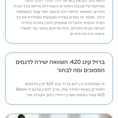
התארגנות לקראת בואו של הרך הנולד. הכנה נכונה
ומדויקת של סביבת המגורים והצטיידות מראש בכל הציוד
הנדרש, תאפשר נחיתה רכה ורגועה יותר עבור המשפחה
כולה. מאמר זה מפרט בצורה מקצועית ומסודרת את כל
הציוד הבסיסי וההכרחי שמומלץ להכין בטרם החזרה
הביתה מבית החולים, החל מריהוט בסיסי ועד למוצרי
טיפוח והיגיינה חיוניים.
ברויל קינג 420: השוואה ישירה לדגמים
הסמוכים ומה לבחור
מי שמתלבט בין דגם ברויל קינג 420 לבין הדגמים
האחרים בטווח המחיר שלו, צריך להבין שדגם ה-Baron
420 עומד בצומת מעניין וייחודי בתוך הקטלוג של