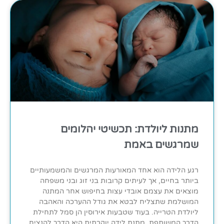
מתנות ליולדת: תכשיטי יהלומים
שמרגשים באמת
רגע הלידה הוא אחד המאורעות המרגשים והמשמעותיים
ביותר בחיים, אך לעיתים קרובות בני זוג ובני משפחה
מוצאים את עצמם אובדי עצות בחיפוש אחר המתנה
המושלמת שתצליח לבטא את גודל ההערכה והאהבה
ליולדת הטרייה. בעוד שטבעות אירוסין הן סמל לתחילת
הדרך המשותפת, מתנת לידה יוקרתית היא הדרך להנציח