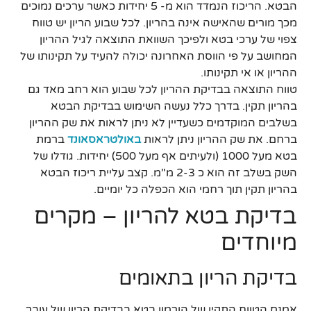
הבטא. הריכוז הנמדד הוא מ- 5 יחידות כאשר ערכים נמוכים
מכך מורים שהאישה אינה בהריון. לכל שבוע הריון יש טווח
צפוי של ערכי בטא ולפיכך השוואת התוצאה לגיל ההריון
המחושב על פי הווסת האחרונה יכולה להעיד על תקינותו של
ההריון או אי תקינותו.
טווח התוצאה בבדיקת ההריון לכל שבוע הוא רחב מאד גם
בהריון תקין. בדרך כלל נעשה השימוש בבדיקת הבטא
בשלבים המוקדמים כשעדיין לא ניתן לראות את שק ההריון
ברחם. את שק ההריון ניתן לראות
באולטראסאונד
ברמת
בטא מעל 1000 (ולעיתים אף מעל 500) יחידות. גודלו של
השק בשלב זה הוא כ 2-3 מ"מ. קצב עליית ריכוז הבטא
בהריון תקין תוך רחמי הוא הכפלה כל יומיים.
בדיקת בטא להריון – מקרים
מיוחדים
בדיקת הריון בתאומים
אמנם הטווח התקין של הורמון בטא בבדיקת הריון של עובר