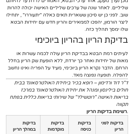
מכן נערך מעקב אחר ערכי הבטא, האמורים לרדת עד להיותם
שליליים. לאחר שנה של ערכים שליליים האישה יכולה להרות
שוב. לפני כן יש סיכון ששארית תאים כאלה "יתעוררו" , יתחילו
ליצר הורמון, יהפכו לממאירים והריון חדש עם יחידות הבטא
שלו ימסך תהליך כזה.
בדיקת הריון בהריון ביוכימי
לעיתים רמת הבטא בבדיקת הריון עולה לכמה עשרות או
מאות של יחידות ואחר כך יורדת, ללא הופעת שק הריון בחלל
הרחם. הדבר נקרא הריון ביוכימי, מעיד על הפריה ואינו נחשב
להפלה. תופעה נפוצה מאד.
ד"ר דוד ורדימון – רופא בכיר ביחידת האולטרסאונד בבית
חולים בילינסון ומנהל את יחידת האולטרסאונד במרכז
בריאות האישה "רוטשילד" של שירותי בריאות כללית בפתח
תקווה
.
רשימת בדיקות הריון
בדיקות לפני
בדיקות
בדיקות
בדיקות
הריון
כניסה
מוקדמות
במהלך הריון