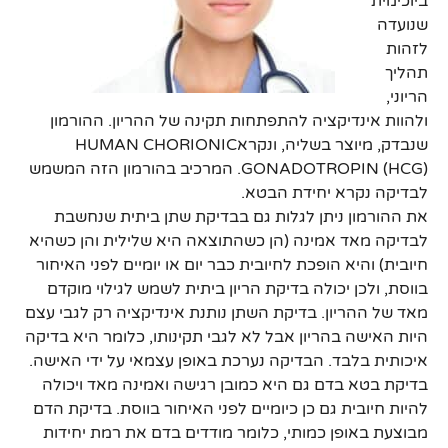
ביוכימית
שנועדה
לזהות
תהליך
הריוני,
ולהוות אינדיקציה להתפתחות תקינה של ההריון. ההורמון
שנבדק, מיוצר בשליה, ונקראHUMAN CHORIONIC
GONADOTROPIN (HCG). המרכיב בהורמון הזה המשמש
לבדיקה נקרא יחידת הבטא.
את ההורמון ניתן לגלות גם בבדיקת שתן ביתית שנחשבת
לבדיקה מאד אמינה (הן כשהתוצאה היא שלילית והן כשהיא
חיובית) והיא הופכת לחיובית כבר יום או יומיים לפני האיחור
בווסת, ולכן יכולה בדיקת הריון ביתית לשמש לגילוי מוקדם
מאד של ההריון. בדיקת השתן נותנת אינדיקציה רק לגבי עצם
היות האישה בהריון אבל לא לגבי תקינותו, כלומר היא בדיקה
איכותית בלבד. הבדיקה נערכת באופן עצמאי על ידי האישה.
בדיקת בטא בדם גם היא כמובן רגישה ואמינה מאד ויכולה
להיות חיובית גם כן כיומיים לפני האיחור בווסת. בדיקת הדם
מבוצעת באופן כמותי, כלומר מודדים בדם את רמת יחידות