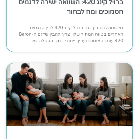
ברויל קינג 420: השוואה ישירה לדגמים
הסמוכים ומה לבחור
מי שמתלבט בין דגם ברויל קינג 420 לבין הדגמים
האחרים בטווח המחיר שלו, צריך להבין שדגם ה-Baron
420 עומד בצומת מעניין וייחודי בתוך הקטלוג של