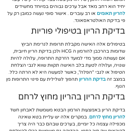
יחיד הוא רחב מאד אבל ערכים גבוהים במיוחד מחשידים
להריון תאומים
או רב עוברים . אישור סופי נעשה כמובן רק על
פי בדיקת האולטראסאונד.
בדיקת הריון בטיפולי פוריות
בטיפולים אלה האישה מקבלת תרופות לגרימת הביוץ
שדומות בהרכבן להורמון ה HCG ולכן בדיקת הריון חיובית,
אם נעשתה סמוך מדי למועד הזרקת התרופה, עלולה להיות
שגויה, ועלולה לטעת בלב האישה תקוות שווא לגבי הצלחת
הטיפול או לגבי "הפלה", כאשר למעשה היא לא הרתה כלל.
במצב זה
בדיקת ההריון
תהפוך לשלילית עם פינוי התרופות מן
הגוף.
בדיקת הריון בהריון מחוץ לרחם
בדיקת הריון באמצעות הורמון הבטא משמשת לאבחון חשד
להריון מחוץ לרחם
. במקרים אלה יש עליית בטא שאינה
מכפילה עצמה כל יומיים, בערכים שבהם כבר היה צריך
להיראות שק תוך רחמי. הבדיקה גם משמשת ככלי להצלחת