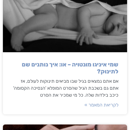
שמי איניגו מונטויה – או: איך נותנים שם
לתינוק?
אם אתם נמצאים בגיל שבו מביאים תינוקות לעולם, אז
אתם גם בשכבת הגיל שהסרט המופלא 'הנסיכה הקסומה'
כיכב בילדות שלה. כל מי שמכיר את הסרט
לקריאת המאמר »