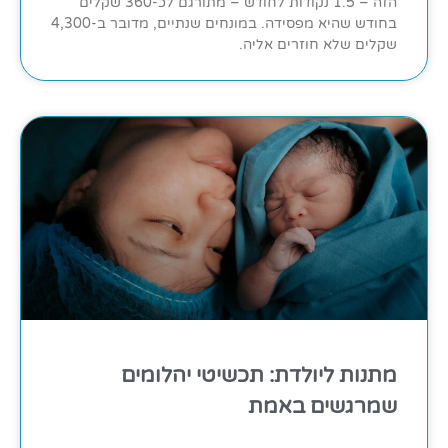
הזה – 1.5 נקודות לחודש – מתורגם לכ-360 שקלים
בחודש שהיא מפסידה. במונחים שנתיים, מדובר ב-4,300
שקלים שלא חוזרים אליה.
מתנות ליולדת: תכשיטי יהלומים
שמרגשים באמת