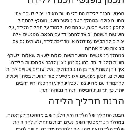
תכנון מפגשי הכנה ללידה
מפגשי הכנה ללידה הם כלי חשוב מאוד שיכול לשפר את
החוויה כולה. במהלך הטרימסטר השני, מומלץ להתחיל
לתכנן מפגשי הכנה, שבהם ניתן ללמוד על תהליך הלידה, על
השיטות השונות, וכיצד להתמודד עם הכאב. מפגשים אלה
יכולים להתקיים עם דולה או מדריכת לידה, ולעיתים גם עם
קבוצות נשים אחרות.
במהלך המפגשים, המשתתפות יכולות לשאול שאלות, לשתף
חוויות וללמוד יחד. זהו גם זמן מצוין לדבר על תכניות הלידה,
איך ניתן לשתף את בן הזוג בתהליך, ואילו עזרים עשויים להיות
מועילים. תכנון מפגשים אלו מסייע ליצור תחושת בטחון ויכולת
להתמודד עם מה שצפוי. ככל שהידע וההכנה יהיו רחבים
יותר, כך תחושת הביטחון תהיה גבוהה יותר.
הבנת תהליך הלידה
הבנת התהליך של הלידה היא חלק חשוב מההכנה לקראתה.
במהלך הטרימסטר השני, נשים רבות מתחילות לחקור את
שלבי הלידה ואת מה שצפוי להן במעמד זה. חשוב להבין