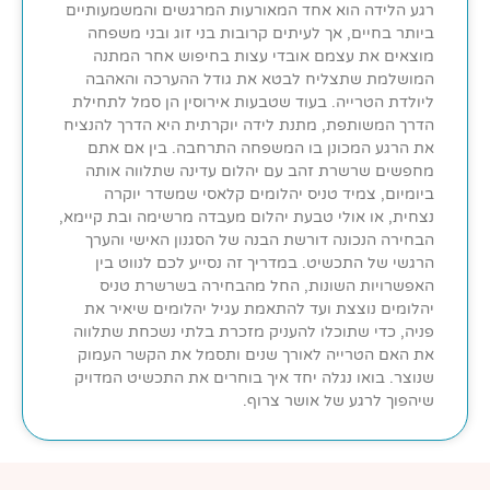
רגע הלידה הוא אחד המאורעות המרגשים והמשמעותיים
ביותר בחיים, אך לעיתים קרובות בני זוג ובני משפחה
מוצאים את עצמם אובדי עצות בחיפוש אחר המתנה
המושלמת שתצליח לבטא את גודל ההערכה והאהבה
ליולדת הטרייה. בעוד שטבעות אירוסין הן סמל לתחילת
הדרך המשותפת, מתנת לידה יוקרתית היא הדרך להנציח
את הרגע המכונן בו המשפחה התרחבה. בין אם אתם
מחפשים שרשרת זהב עם יהלום עדינה שתלווה אותה
ביומיום, צמיד טניס יהלומים קלאסי שמשדר יוקרה
נצחית, או אולי טבעת יהלום מעבדה מרשימה ובת קיימא,
הבחירה הנכונה דורשת הבנה של הסגנון האישי והערך
הרגשי של התכשיט. במדריך זה נסייע לכם לנווט בין
האפשרויות השונות, החל מהבחירה בשרשרת טניס
יהלומים נוצצת ועד להתאמת עגיל יהלומים שיאיר את
פניה, כדי שתוכלו להעניק מזכרת בלתי נשכחת שתלווה
את האם הטרייה לאורך שנים ותסמל את הקשר העמוק
שנוצר. בואו נגלה יחד איך בוחרים את התכשיט המדויק
שיהפוך לרגע של אושר צרוף.