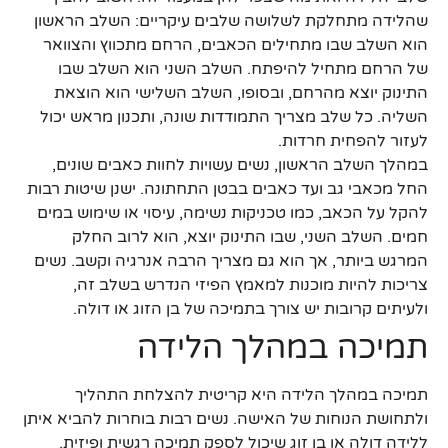
שהלידה מתחלקת לשלושה שלבים עיקריים: השלב הראשון
הוא השלב שבו מתחילים הכאבים, הרחם מתכווץ והצוואר
של הרחם מתחיל להיפתח. השלב השני הוא השלב שבו
התינוק יוצא מהרחם, ובסופו, השלב השלישי הוא הוצאת
השליה. כל שלב מצריך התמודדות שונה, ותכנון מראש יכול
לעזור להפחית חרדות.
במהלך השלב הראשון, נשים עשויות לחוות כאבים שונים,
החל מכאבי גב ועד כאבים בבטן התחתונה. ישנן שיטות רבות
להקל על הכאב, כמו טכניקות נשימה, עיסוי או שימוש במים
חמים. השלב השני, שבו התינוק יוצא, הוא לרוב החלק
המרגש ביותר, אך הוא גם מצריך הרבה אנרגיה וקשב. נשים
צריכות להיות מוכנות למאמץ הפיזי הנדרש בשלב זה,
ולעיתים קרובות יש צורך בתמיכה של בן הזוג או דולה.
תמיכה במהלך הלידה
תמיכה במהלך הלידה היא קריטית להצלחת התהליך
ולתחושת הנוחות של האישה. נשים רבות בוחרות להביא איתן
ללידה דולה או בן זוג שיכול לספק תמיכה רגשית ופיזית.