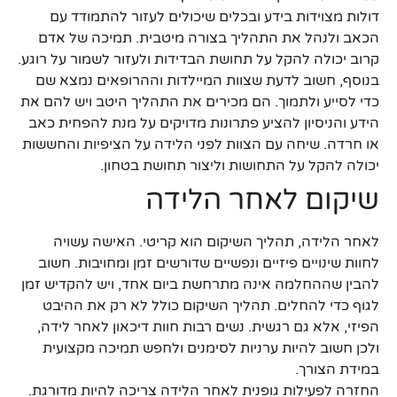
דולות מצוידות בידע ובכלים שיכולים לעזור להתמודד עם
הכאב ולנהל את התהליך בצורה מיטבית. תמיכה של אדם
קרוב יכולה להקל על תחושת הבדידות ולעזור לשמור על רוגע.
בנוסף, חשוב לדעת שצוות המיילדות וההרופאים נמצא שם
כדי לסייע ולתמוך. הם מכירים את התהליך היטב ויש להם את
הידע והניסיון להציע פתרונות מדויקים על מנת להפחית כאב
או חרדה. שיחה עם הצוות לפני הלידה על הציפיות והחששות
יכולה להקל על התחושות וליצור תחושת בטחון.
שיקום לאחר הלידה
לאחר הלידה, תהליך השיקום הוא קריטי. האישה עשויה
לחוות שינויים פיזיים ונפשיים שדורשים זמן ומחויבות. חשוב
להבין שההחלמה אינה מתרחשת ביום אחד, ויש להקדיש זמן
לגוף כדי להחלים. תהליך השיקום כולל לא רק את ההיבט
הפיזי, אלא גם רגשית. נשים רבות חוות דיכאון לאחר לידה,
ולכן חשוב להיות ערניות לסימנים ולחפש תמיכה מקצועית
במידת הצורך.
החזרה לפעילות גופנית לאחר הלידה צריכה להיות מדורגת.