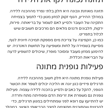
תזונה מאוזנת ונכונה היא חלק בלתי נפרד מההכנה ללידה.
במהלך ההיריון, הגוף זקוק למזון מגוון כדי לתמוך בצמיחה
התקינה של העובר ולסייע לאם לשמור על בריאותה. פירות,
ירקות, חלבונים ודגנים מלאים הם מרכיבים חשובים שיש
לכלול בתפריט.
כמו כן, הקפיצה על צריכת מים מספקת תמיכה חיונית לגוף,
מסייעת בשמירה על לחות ומשפיעה על תחושת האנרגיה. יש
להימנע ממזון מעובד ומסוכר מופרז, שיכולים להשפיע לרעה
על הבריאות הכללית.
פעילות גופנית מתונה
פעילות גופנית מתונה היא חלק חשוב מההכנה ללידה.
תרגילים פיזיים כגון יוגה או הליכה יכולים לשפר את הכושר
הגופני, להקל על כאבים ולסייע בהכנה ללידה עצמה. פעילות
גופנית גם משפרת את זרימת הדם ומפחיתה מתח וחרדה.
יש להתייעץ עם רופא לפני שמתחילים במגוון תרגילים, כדי
להבטיח שהתוכנית מתאימה למצב הבריאותי האישי. במהלך