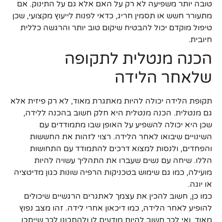
טובה יותר משפיעה לא רק על האם אלא גם על התינוק. אם
מתעורר חשש או תסמין חריג, כדאי לפנות לייעוץ מקצועי, שכן
טיפול מוקדם יכול להבטיח שיקום טוב יותר והרגשה כללית
חיובית.
הכנה מנטלית לתקופה
שלאחר הלידה
תקופת הלידה יכולה להיות מאתגרת מאוד, לא רק פיזית אלא
גם מנטלית. הכנה מנטלית היא חלק חשוב בהכנה ללידה,
שכן היא יכולה להשפיע על האופן שבו מתמודדים עם
השינויים שיבואו לאחר הלידה. רצוי לזהות את החששות
והפחדים, ולנסות למצוא דרכים להתמודד עם התחושות
הללו. שיחה עם נשים שעברו את התהליך עשויה להיות
מועילה, כמו גם שימוש בטכניקות הרפיה שונות כגון מדיטציה
או יוגה.
כמו כן, חשוב להכין את עצמך לאתגרים הרגשיים שיכולים
להופיע לאחר הלידה, כמו דיכאון אחרי לידה. זהו מצב נפוץ
מאוד, ואי לכך חשוב להיות מודעים לו ולהתכונן לכך שייתכן