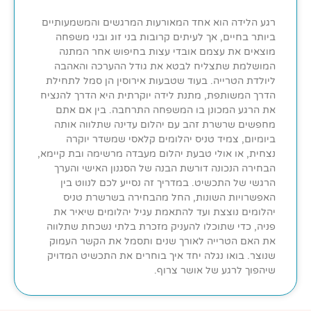
רגע הלידה הוא אחד המאורעות המרגשים והמשמעותיים
ביותר בחיים, אך לעיתים קרובות בני זוג ובני משפחה
מוצאים את עצמם אובדי עצות בחיפוש אחר המתנה
המושלמת שתצליח לבטא את גודל ההערכה והאהבה
ליולדת הטרייה. בעוד שטבעות אירוסין הן סמל לתחילת
הדרך המשותפת, מתנת לידה יוקרתית היא הדרך להנציח
את הרגע המכונן בו המשפחה התרחבה. בין אם אתם
מחפשים שרשרת זהב עם יהלום עדינה שתלווה אותה
ביומיום, צמיד טניס יהלומים קלאסי שמשדר יוקרה
נצחית, או אולי טבעת יהלום מעבדה מרשימה ובת קיימא,
הבחירה הנכונה דורשת הבנה של הסגנון האישי והערך
הרגשי של התכשיט. במדריך זה נסייע לכם לנווט בין
האפשרויות השונות, החל מהבחירה בשרשרת טניס
יהלומים נוצצת ועד להתאמת עגיל יהלומים שיאיר את
פניה, כדי שתוכלו להעניק מזכרת בלתי נשכחת שתלווה
את האם הטרייה לאורך שנים ותסמל את הקשר העמוק
שנוצר. בואו נגלה יחד איך בוחרים את התכשיט המדויק
שיהפוך לרגע של אושר צרוף.