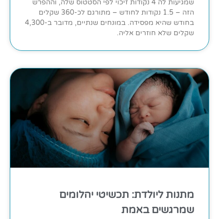
שמגיעות לה 4 נקודות זיכוי לפי הסטטוס שלה, וההפרש
הזה – 1.5 נקודות לחודש – מתורגם לכ-360 שקלים
בחודש שהיא מפסידה. במונחים שנתיים, מדובר ב-4,300
שקלים שלא חוזרים אליה.
מתנות ליולדת: תכשיטי יהלומים
שמרגשים באמת