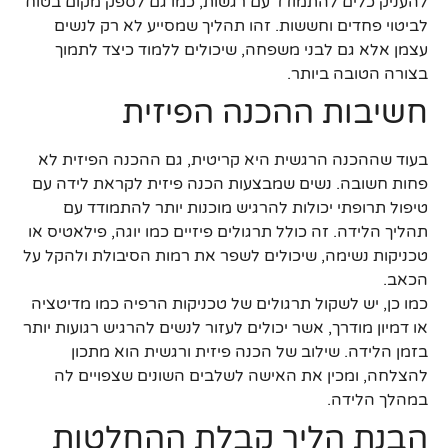
להעניק כלים להתמודד עם רגשות, כמו גם לספק מקום בטוח
לביטוי פחדים וחששות. זהו תהליך שמסייע לא רק לנשים
עצמן אלא גם לבני משפחה, שיכולים ללמוד כיצד לתמוך
בצורה הטובה ביותר.
חשיבות ההכנה הפיזית
בעוד שההכנה הרגשית היא קריטית, גם ההכנה הפיזית לא
פחות חשובה. נשים שמבצעות הכנה פיזית לקראת לידה עם
טיפול תרופתי יכולות להרגיש מוכנות יותר להתמודד עם
תהליך הלידה. זה כולל תרגולים פיזיים כמו יוגה, פילאטיס או
טכניקות נשימה, שיכולים לשפר את רמות הסיבולת ולהקל על
הכאב.
כמו כן, יש לשקול תרגולים של טכניקות הרפיה כמו מדיטציה
או דמיון מודרך, אשר יכולים לעזור לנשים להרגיש רגועות יותר
בזמן הלידה. שילוב של הכנה פיזית ורגשית הוא מתכון
להצלחה, ומכין את האישה לשלבים השונים שצפויים לה
במהלך הלידה.
הבנת הליך קבלת ההחלטות