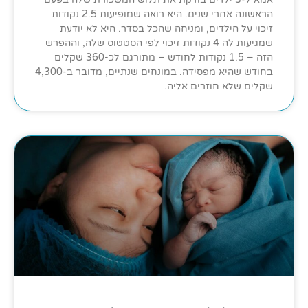
הראשונה אחרי שנים. היא רואה שמופיעות 2.5 נקודות
זיכוי על הילדים, ומניחה שהכל בסדר. היא לא יודעת
שמגיעות לה 4 נקודות זיכוי לפי הסטטוס שלה, וההפרש
הזה – 1.5 נקודות לחודש – מתורגם לכ-360 שקלים
בחודש שהיא מפסידה. במונחים שנתיים, מדובר ב-4,300
שקלים שלא חוזרים אליה.