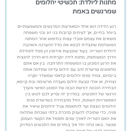
מתנות ליולדת: תכשיטי יהלומים
שמרגשים באמת
רגע הלידה הוא אחד המאורעות המרגשים והמשמעותיים
ביותר בחיים, אך לעיתים קרובות בני זוג ובני משפחה
מוצאים את עצמם אובדי עצות בחיפוש אחר המתנה
המושלמת שתצליח לבטא את גודל ההערכה והאהבה
ליולדת הטרייה. בעוד שטבעות אירוסין הן סמל לתחילת
הדרך המשותפת, מתנת לידה יוקרתית היא הדרך להנציח
את הרגע המכונן בו המשפחה התרחבה. בין אם אתם
מחפשים שרשרת זהב עם יהלום עדינה שתלווה אותה
ביומיום, צמיד טניס יהלומים קלאסי שמשדר יוקרה
נצחית, או אולי טבעת יהלום מעבדה מרשימה ובת קיימא,
הבחירה הנכונה דורשת הבנה של הסגנון האישי והערך
הרגשי של התכשיט. במדריך זה נסייע לכם לנווט בין
האפשרויות השונות, החל מהבחירה בשרשרת טניס
יהלומים נוצצת ועד להתאמת עגיל יהלומים שיאיר את
פניה, כדי שתוכלו להעניק מזכרת בלתי נשכחת שתלווה
את האם הטרייה לאורך שנים ותסמל את הקשר העמוק
שנוצר. בואו נגלה יחד איך בוחרים את התכשיט המדויק
שיהפוך לרגע של אושר צרוף.