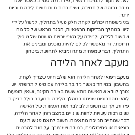
לשמש מקור לתמיכה רגשית, פיזית ולוגיסטית. כאשר ישנה
מידה גבוהה של תמיכה, נשים רבות חוות חוויות לידה חיוביות
יותר.
בני משפחה יכולים לקחת חלק פעיל בתהליך, למשל על ידי
ליווי במהלך הבדיקות הרפואיות, הכנה מראש של כל מה
שקשור ללידה, ולמידה על האפשרויות השונות של טיפול
תרופתי. זה מאפשר לכולם להיות מוכנים ומבינים את
התהליך, דבר שמפחית מתח ומביא לתחושת ביטחון.
מעקב לאחר הלידה
מעקב רפואי לאחר הלידה הוא שלב חיוני שצריך לקחת
בחשבון, במיוחד כאשר מדובר בלידה עם טיפול תרופתי. יש
צורך לוודא שהאישה מתאוששת בצורה תקינה, ושאין תופעות
לוואי מהתרופות שניתנו במהלך הלידה. המעקב כולל בדיקות
פיזיות, אך גם תשומת לב לבריאות הנפשית של האישה.
נשים רבות עשויות לחוות שינויים במצב רוחן לאחר הלידה,
דבר שמחייב תמיכה מתאימה. חשוב לתאם פגישות עם
רופאים או פסיכולוגים, במידה ויש צורך, על מנת להבטיח