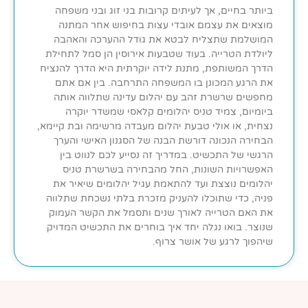
ביותר בחיים, אך לעיתים קרובות בני זוג ובני משפחה
מוצאים את עצמם אובדי עצות בחיפוש אחר המתנה
המושלמת שתצליח לבטא את גודל ההערכה והאהבה
ליולדת הטרייה. בעוד שטבעות אירוסין הן סמל לתחילת
הדרך המשותפת, מתנת לידה יוקרתית היא הדרך להנציח
את הרגע המכונן בו המשפחה התרחבה. בין אם אתם
מחפשים שרשרת זהב עם יהלום עדינה שתלווה אותה
ביומיום, צמיד טניס יהלומים קלאסי שמשדר יוקרה
נצחית, או אולי טבעת יהלום מעבדה מרשימה ובת קיימא,
הבחירה הנכונה דורשת הבנה של הסגנון האישי והערך
הרגשי של התכשיט. במדריך זה נסייע לכם לנווט בין
האפשרויות השונות, החל מהבחירה בשרשרת טניס
יהלומים נוצצת ועד להתאמת עגיל יהלומים שיאיר את
פניה, כדי שתוכלו להעניק מזכרת בלתי נשכחת שתלווה
את האם הטרייה לאורך שנים ותסמל את הקשר העמוק
שנוצר. בואו נגלה יחד איך בוחרים את התכשיט המדויק
שיהפוך לרגע של אושר צרוף.