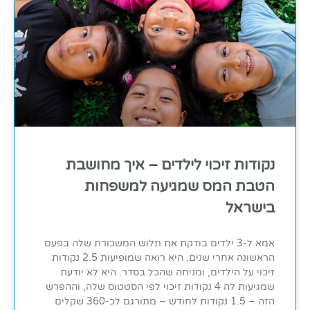
נקודות זיכוי לילדים – איך מחושבת
הטבת המס שמגיעה למשפחות
בישראל
אמא ל-3 ילדים בודקת את תלוש המשכורת שלה בפעם
הראשונה אחרי שנים. היא רואה שמופיעות 2.5 נקודות
זיכוי על הילדים, ומניחה שהכל בסדר. היא לא יודעת
שמגיעות לה 4 נקודות זיכוי לפי הסטטוס שלה, וההפרש
הזה – 1.5 נקודות לחודש – מתורגם לכ-360 שקלים