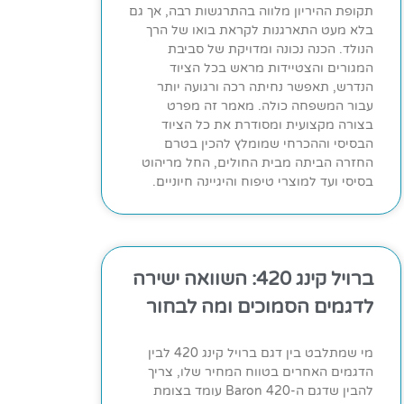
תקופת ההיריון מלווה בהתרגשות רבה, אך גם
בלא מעט התארגנות לקראת בואו של הרך
הנולד. הכנה נכונה ומדויקת של סביבת
המגורים והצטיידות מראש בכל הציוד
הנדרש, תאפשר נחיתה רכה ורגועה יותר
עבור המשפחה כולה. מאמר זה מפרט
בצורה מקצועית ומסודרת את כל הציוד
הבסיסי וההכרחי שמומלץ להכין בטרם
החזרה הביתה מבית החולים, החל מריהוט
בסיסי ועד למוצרי טיפוח והיגיינה חיוניים.
ברויל קינג 420: השוואה ישירה
לדגמים הסמוכים ומה לבחור
מי שמתלבט בין דגם ברויל קינג 420 לבין
הדגמים האחרים בטווח המחיר שלו, צריך
להבין שדגם ה-Baron 420 עומד בצומת