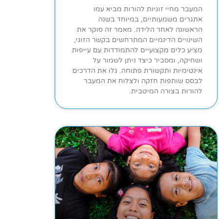
המעבר מחיי זוגיות להורות מביא עמו
אתגרים משמעותיים, במיוחד בשנה
הראשונה לאחר הלידה. מאמר זה סוקר את
השינויים הדינמיים המתרחשים בקשר הזוגי,
מציע כלים מקצועיים להתמודדות עם עייפות
ושחיקה, ומסביר כיצד ניתן לשמור על
אינטימיות ותקשורת פתוחה. גלו את הדרכים
לבסס שותפות חזקה ולצלוח את המעבר
להורות בצורה המיטבית.