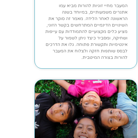
המעבר מחיי זוגיות להורות מביא עמו
אתגרים משמעותיים, במיוחד בשנה
הראשונה לאחר הלידה. מאמר זה סוקר את
השינויים הדינמיים המתרחשים בקשר הזוגי,
מציע כלים מקצועיים להתמודדות עם עייפות
ושחיקה, ומסביר כיצד ניתן לשמור על
אינטימיות ותקשורת פתוחה. גלו את הדרכים
לבסס שותפות חזקה ולצלוח את המעבר
להורות בצורה המיטבית.