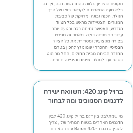
תקופת ההיריון מלווה בהתרגשות רבה, אך גם
בלא מעט התארגנות לקראת בואו של הרך
הנולד. הכנה נכונה ומדויקת של סביבת
המגורים והצטיידות מראש בכל הציוד
הנדרש, תאפשר נחיתה רכה ורגועה יותר
עבור המשפחה כולה. מאמר זה מפרט
בצורה מקצועית ומסודרת את כל הציוד
הבסיסי וההכרחי שמומלץ להכין בטרם
החזרה הביתה מבית החולים, החל מריהוט
בסיסי ועד למוצרי טיפוח והיגיינה חיוניים.
ברויל קינג 420: השוואה ישירה
לדגמים הסמוכים ומה לבחור
מי שמתלבט בין דגם ברויל קינג 420 לבין
הדגמים האחרים בטווח המחיר שלו, צריך
להבין שדגם ה-Baron 420 עומד בצומת