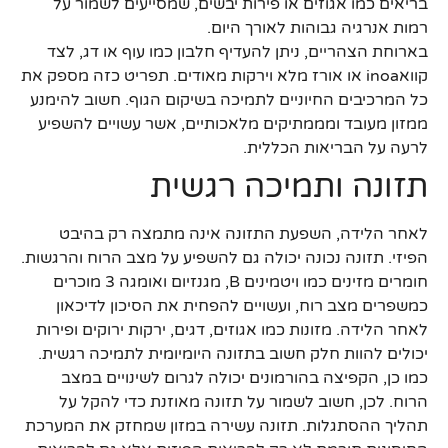
בריאים כמו אגוזים או פירות יבשים, שמסייעים לשמור על
רמות אנרגיה גבוהות לאורך היום.
בארוחת הצהריים, ניתן להעדיף חלבון כמו עוף או דג, לצד
קוואinoa או אורז מלא וירקות מאודים. תפריט כזה מספק את
כל המרכיבים החיוניים לתמיכה בשיקום הגוף. חשוב להימנע
ממזון מעובד ומממתיקים מלאכותיים, אשר עשויים להשפיע
לרעה על הבריאות הכללית.
תזונה ותמיכה רגשית
לאחר הלידה, השפעת התזונה אינה מתמצה רק בהיבט
הפיזי. תזונה נכונה יכולה גם להשפיע על מצב הרוח והרגשות.
חומרים מזינים כמו ויטמינים B, מגנזיום ואומגה 3 מוכרים
כמשפרים מצב רוח, ועשויים להפחית את הסיכון לדיכאון
לאחר הלידה. מזונות כמו אגוזים, דגים, ירקות ירוקים ופירות
יכולים להוות חלק חשוב בתזונה היומיומית לתמיכה רגשית.
כמו כן, הקפיצה בהורמונים יכולה לגרום לשינויים במצב
הרוח. לכן, חשוב לשמור על תזונה מאוזנת כדי להקל על
תהליך ההסתגלות. תזונה עשירה במזון שמחזק את המערכת