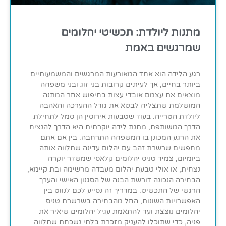
מתנות ליולדת: תכשיטי יהלומים
שמרגשים באמת
רגע הלידה הוא אחד המאורעות המרגשים והמשמעותיים
ביותר בחיים, אך לעיתים קרובות בני זוג ובני משפחה
מוצאים את עצמם אובדי עצות בחיפוש אחר המתנה
המושלמת שתצליח לבטא את גודל ההערכה והאהבה
ליולדת הטרייה. בעוד שטבעות אירוסין הן סמל לתחילת
הדרך המשותפת, מתנת לידה יוקרתית היא הדרך להנציח
את הרגע המכונן בו המשפחה התרחבה. בין אם אתם
מחפשים שרשרת זהב עם יהלום עדינה שתלווה אותה
ביומיום, צמיד טניס יהלומים קלאסי שמשדר יוקרה
נצחית, או אולי טבעת יהלום מעבדה מרשימה ובת קיימא,
הבחירה הנכונה דורשת הבנה של הסגנון האישי והערך
הרגשי של התכשיט. במדריך זה נסייע לכם לנווט בין
האפשרויות השונות, החל מהבחירה בשרשרת טניס
יהלומים נוצצת ועד להתאמת עגיל יהלומים שיאיר את
פניה, כדי שתוכלו להעניק מזכרת בלתי נשכחת שתלווה