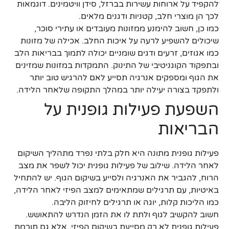
להקפיד על ארוחות עשירות בברזל, סידן וויטמינים. דוגמאות
לכך הן מוצרי חלב, קטניות ודגנים מלאים.
כמו כן, חשוב להימנע ממזונות מעובדים או עתירי סוכר,
שיכולים להשפיע לרעה על איכות החלב. אכילה של מזונות
כמו אגוזים, זרעים ודגים שומניים יכולה לתמוך בבריאות הלב
ובתפקוד הקוגניטיבי של התינוק. התמקדות במזונות שמזינים
את הגוף ומספקים אנרגיה תסייע לאם להרגיש טוב יותר
ולתפקד בצורה יעילה יותר במהלך התקופה שלאחר הלידה.
השפעת פעילות גופנית על
הבריאות
פעילות גופנית מתונה היא חלק בלתי נפרד מתהליך השיקום
לאחר הלידה. שילוב של פעילות גופנית יכול לשפר את מצב
הרוח, להגביר את האנרגיה ולסייע בשיקום הגוף. יש להתחיל
באיטיות, עם תרגילים שמתאימים למצב הפיזי לאחר הלידה,
כמו הליכות קלות, יוגה או תרגילים לחיזוק הליבה.
חשוב להקשיב לגוף ולתת לו את הזמן הנדרש להתאושש.
פעילות גופנית לא רק מסייעת בשיקום הפיזי, אלא גם תורמת