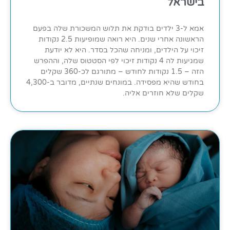
בישראל
אמא ל-3 ילדים בודקת את תלוש המשכורת שלה בפעם
הראשונה אחרי שנים. היא רואה שמופיעות 2.5 נקודות
זיכוי על הילדים, ומניחה שהכל בסדר. היא לא יודעת
שמגיעות לה 4 נקודות זיכוי לפי הסטטוס שלה, וההפרש
הזה – 1.5 נקודות לחודש – מתורגם לכ-360 שקלים
בחודש שהיא מפסידה. במונחים שנתיים, מדובר ב-4,300
שקלים שלא חוזרים אליה.