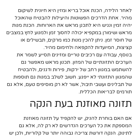
לאחר הלידה, הכנת אוכל בריא ומזין היא חיונית לשיקום
מהיר. אחת הדרכים הפשוטות והיעילות להבטיח שהאוכל
יהיה זמין ונגיש היא לתכנן מראש את הארוחות. הכנת מנות
מראש ושימורן במקפיא יכולה לחסוך זמן ולמנוע לחץ במצבים
של חוסר זמן. ניתן להכין מנות כמו מרקים, תבשילים או
קציצות, המיועדות להקפאה ולחימום מהיר.
בנוסף, עבודה עם רכיבים טריים ומזינים תסייע לשמר את
הערכים התזונתיים של המזון. תכנון מראש מאפשר גם
להשתמש במגוון רחב של ירקות, פירות ודגנים, ולהבטיח
שהמגוון התזונתי לא ייפגע. חשוב לשלב במנות גם תוספות
של תבלינים ועשבי תיבול, אשר לא רק מוסיפים טעם, אלא גם
תורמים לבריאות הכללית.
תזונה מאוזנת בעת הנקה
אם האם בוחרת להניק, יש להקפיד על תזונה מאוזנת
המספקת את כל הערכים הנדרשים לא רק לה, אלא גם
לתינוק. הנקה דורשת צריכה גבוהה יותר של קלוריות, ולכן יש