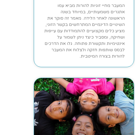
המעבר מחיי זוגיות להורות מביא עמו
אתגרים משמעותיים, במיוחד בשנה
הראשונה לאחר הלידה. מאמר זה סוקר את
השינויים הדינמיים המתרחשים בקשר הזוגי,
מציע כלים מקצועיים להתמודדות עם עייפות
ושחיקה, ומסביר כיצד ניתן לשמור על
אינטימיות ותקשורת פתוחה. גלו את הדרכים
לבסס שותפות חזקה ולצלוח את המעבר
להורות בצורה המיטבית.