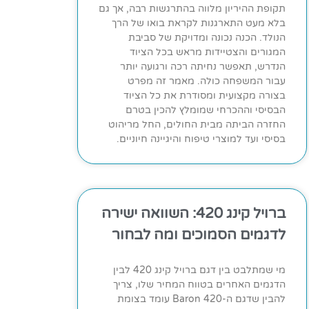
תקופת ההיריון מלווה בהתרגשות רבה, אך גם
בלא מעט התארגנות לקראת בואו של הרך
הנולד. הכנה נכונה ומדויקת של סביבת
המגורים והצטיידות מראש בכל הציוד
הנדרש, תאפשר נחיתה רכה ורגועה יותר
עבור המשפחה כולה. מאמר זה מפרט
בצורה מקצועית ומסודרת את כל הציוד
הבסיסי וההכרחי שמומלץ להכין בטרם
החזרה הביתה מבית החולים, החל מריהוט
בסיסי ועד למוצרי טיפוח והיגיינה חיוניים.
ברויל קינג 420: השוואה ישירה
לדגמים הסמוכים ומה לבחור
מי שמתלבט בין דגם ברויל קינג 420 לבין
הדגמים האחרים בטווח המחיר שלו, צריך
להבין שדגם ה-Baron 420 עומד בצומת