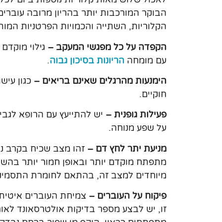
הבוקר המורכבות יותר בהריון מרובה עוברים,
הקלוריות, השתייה והכמויות הפרטניות המות
הקפדה על כל מפגשי המעקב –
גילוי מוקדם
עם מומחה
הריונות בסיכון גבוה
.
הימנעות מהרגלים שאינם בריאים –
כגון עיש
חוקיים.
פעילות גופנית –
יש להתייעץ עם הרופא לגבי 
על שפע מנוחה.
מניעת יתר לחץ דם –
זהו מצב שכיח בקרב נש
מתפתח מוקדם יותר ובאופן חמור יותר בהשוו
מיוחדים למצב זה, בהתאם לחומרת התסמיני
פיקוח על העוברים –
צמיחת העוברים איטית 
זו, יש לבצע מספר בדיקות אולטרסאונד לאו