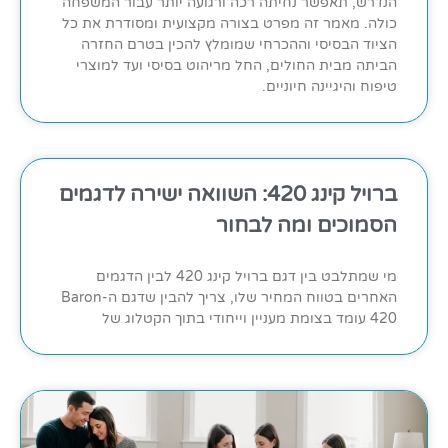
הנדרש, תאפשר נחיתה רכה ורגועה יותר עבור המשפחה
כולה. מאמר זה מפרט בצורה מקצועית ומסודרת את כל
הציוד הבסיסי וההכרחי שמומלץ להכין בטרם החזרה
הביתה מבית החולים, החל מריהוט בסיסי ועד למוצרי
טיפוח והיגיינה חיוניים.
ברויל קינג 420: השוואה ישירה לדגמים
הסמוכים ומה לבחור
מי שמתלבט בין דגם ברויל קינג 420 לבין הדגמים
האחרים בטווח המחיר שלו, צריך להבין שדגם ה-Baron
420 עומד בצומת מעניין וייחודי בתוך הקטלוג של