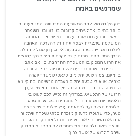
שמרגשים באמת
רגע הלידה הוא אחד המאורעות המרגשים והמשמעותיים
ביותר בחיים, אך לעיתים קרובות בני זוג ובני משפחה
מוצאים את עצמם אובדי עצות בחיפוש אחר המתנה
המושלמת שתצליח לבטא את גודל ההערכה והאהבה
ליולדת הטרייה. בעוד שטבעות אירוסין הן סמל לתחילת
הדרך המשותפת, מתנת לידה יוקרתית היא הדרך להנציח
את הרגע המכונן בו המשפחה התרחבה. בין אם אתם
מחפשים שרשרת זהב עם יהלום עדינה שתלווה אותה
ביומיום, צמיד טניס יהלומים קלאסי שמשדר יוקרה
נצחית, או אולי טבעת יהלום מעבדה מרשימה ובת קיימא,
הבחירה הנכונה דורשת הבנה של הסגנון האישי והערך
הרגשי של התכשיט. במדריך זה נסייע לכם לנווט בין
האפשרויות השונות, החל מהבחירה בשרשרת טניס
יהלומים נוצצת ועד להתאמת עגיל יהלומים שיאיר את
פניה, כדי שתוכלו להעניק מזכרת בלתי נשכחת שתלווה
את האם הטרייה לאורך שנים ותסמל את הקשר העמוק
שנוצר. בואו נגלה יחד איך בוחרים את התכשיט המדויק
שיהפוך לרגע של אושר צרוף.