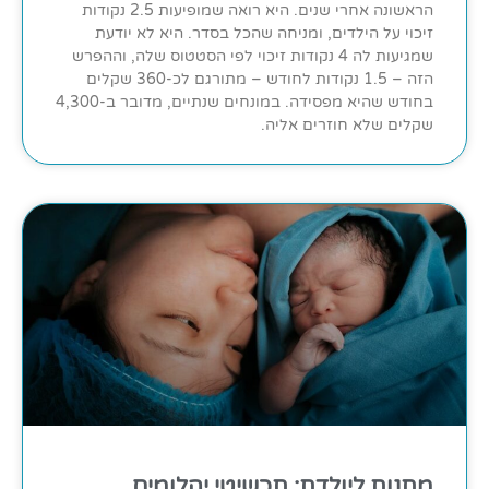
הראשונה אחרי שנים. היא רואה שמופיעות 2.5 נקודות
זיכוי על הילדים, ומניחה שהכל בסדר. היא לא יודעת
שמגיעות לה 4 נקודות זיכוי לפי הסטטוס שלה, וההפרש
הזה – 1.5 נקודות לחודש – מתורגם לכ-360 שקלים
בחודש שהיא מפסידה. במונחים שנתיים, מדובר ב-4,300
שקלים שלא חוזרים אליה.
מתנות ליולדת: תכשיטי יהלומים