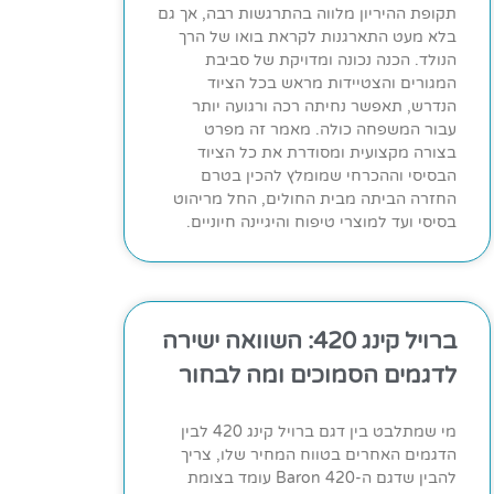
תקופת ההיריון מלווה בהתרגשות רבה, אך גם
בלא מעט התארגנות לקראת בואו של הרך
הנולד. הכנה נכונה ומדויקת של סביבת
המגורים והצטיידות מראש בכל הציוד
הנדרש, תאפשר נחיתה רכה ורגועה יותר
עבור המשפחה כולה. מאמר זה מפרט
בצורה מקצועית ומסודרת את כל הציוד
הבסיסי וההכרחי שמומלץ להכין בטרם
החזרה הביתה מבית החולים, החל מריהוט
בסיסי ועד למוצרי טיפוח והיגיינה חיוניים.
ברויל קינג 420: השוואה ישירה
לדגמים הסמוכים ומה לבחור
מי שמתלבט בין דגם ברויל קינג 420 לבין
הדגמים האחרים בטווח המחיר שלו, צריך
להבין שדגם ה-Baron 420 עומד בצומת