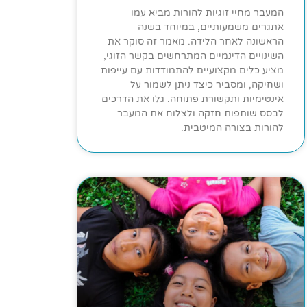
המעבר מחיי זוגיות להורות מביא עמו
אתגרים משמעותיים, במיוחד בשנה
הראשונה לאחר הלידה. מאמר זה סוקר את
השינויים הדינמיים המתרחשים בקשר הזוגי,
מציע כלים מקצועיים להתמודדות עם עייפות
ושחיקה, ומסביר כיצד ניתן לשמור על
אינטימיות ותקשורת פתוחה. גלו את הדרכים
לבסס שותפות חזקה ולצלוח את המעבר
להורות בצורה המיטבית.