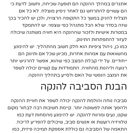
אתגרים במהלך ההנקה הם תופעה שכיחה, וחשוב לדעת כי
הם עשויים להתרחש גם לאחר ניסיון מוצלח. לא כל אם
תצליח להניק במשך כל התקופה הרצויה, ולכן יש להכיר בכך
שזה בסדר שלא הכל מתנהל כפי שצפוי. יש להתמקד
במטרות אישיות ולזכור שההנקה היא חוויה משתנה שיכולה
לעזור להתפתחות התינוק.
כמו כן, ניהול ציפיות הוא חלק חשוב מהתהליך. יש להימנע
מהשוואות עם אמהות אחרות, מכיוון שכל אם ותינוק הם
ייחודיים. על ידי קבלת המצב כפי שהוא, אפשר להרגיש יותר
רגועה וליהנות מהחוויה. התמודדות עם קשיים יכולה לשפר
את המצב הנפשי של האם ולסייע בתהליך ההנקה.
הבנת הסביבה להנקה
סביבה נוחה והולמת להנקה יכולה לשפר את חוויית ההנקה
ולהפוך אותה לפשוטה יותר. קיימת חשיבות רבה לבחור מקום
שקט, נעים ומרווח להנקה. יש להימנע מהסחות דעת כמו
טלוויזיה רועשת או אנשים סביב, שיכולים להפריע לריכוז.
התאמה של הסביבה גם כוללת אספקת תמיכה פיזית, כמו