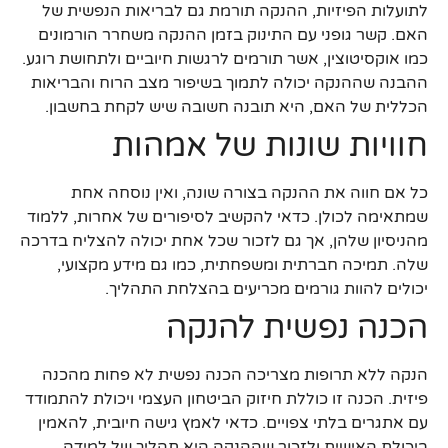
לתועלות הפיזיות, ההנקה תורמת גם לבריאות הנפשית של
האם. קשר גופני עם התינוק בזמן ההנקה משחרר הורמונים
כמו אוקסיטוצין, אשר תורמים לרגשות חיוביים ולתחושת רוגע.
ההבנה שההנקה יכולה לתמוך בשיפור מצב הרוח והבריאות
הכללית של האם, היא תובנה חשובה שיש לקחת בחשבון.
חוויות שונות של אמהות
כל אם חווה את ההנקה בצורה שונה, ואין נוסחה אחת
שמתאימה לכולן. כדאי להקשיב לסיפורים של אחרות, ללמוד
מהניסיון שלהן, אך גם לזכור שכל אחת יכולה להצליח בדרכה
שלה. תמיכה חברתית ומשפחתית, כמו גם מידע מקצועי,
יכולים להוות גורמים מכריעים בהצלחת התהליך.
הכנה נפשית להנקה
הנקה ללא תרופות מצריכה הכנה נפשית לא פחות מהכנה
פיזית. הכנה זו כוללת חיזוק הביטחון העצמי ויכולת להתמודד
עם אתגרים בלתי צפויים. כדאי לאמץ גישה חיובית, להאמין
ביכולת האישית ולזכור שההנקה היא תהליך של למידה