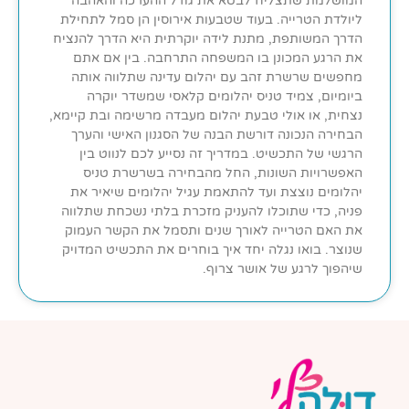
המושלמת שתצליח לבטא את גודל ההערכה והאהבה
ליולדת הטרייה. בעוד שטבעות אירוסין הן סמל לתחילת
הדרך המשותפת, מתנת לידה יוקרתית היא הדרך להנציח
את הרגע המכונן בו המשפחה התרחבה. בין אם אתם
מחפשים שרשרת זהב עם יהלום עדינה שתלווה אותה
ביומיום, צמיד טניס יהלומים קלאסי שמשדר יוקרה
נצחית, או אולי טבעת יהלום מעבדה מרשימה ובת קיימא,
הבחירה הנכונה דורשת הבנה של הסגנון האישי והערך
הרגשי של התכשיט. במדריך זה נסייע לכם לנווט בין
האפשרויות השונות, החל מהבחירה בשרשרת טניס
יהלומים נוצצת ועד להתאמת עגיל יהלומים שיאיר את
פניה, כדי שתוכלו להעניק מזכרת בלתי נשכחת שתלווה
את האם הטרייה לאורך שנים ותסמל את הקשר העמוק
שנוצר. בואו נגלה יחד איך בוחרים את התכשיט המדויק
שיהפוך לרגע של אושר צרוף.