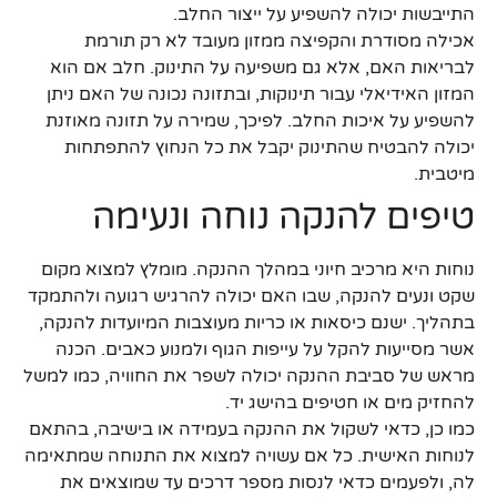
התייבשות יכולה להשפיע על ייצור החלב.
אכילה מסודרת והקפיצה ממזון מעובד לא רק תורמת
לבריאות האם, אלא גם משפיעה על התינוק. חלב אם הוא
המזון האידיאלי עבור תינוקות, ובתזונה נכונה של האם ניתן
להשפיע על איכות החלב. לפיכך, שמירה על תזונה מאוזנת
יכולה להבטיח שהתינוק יקבל את כל הנחוץ להתפתחות
מיטבית.
טיפים להנקה נוחה ונעימה
נוחות היא מרכיב חיוני במהלך ההנקה. מומלץ למצוא מקום
שקט ונעים להנקה, שבו האם יכולה להרגיש רגועה ולהתמקד
בתהליך. ישנם כיסאות או כריות מעוצבות המיועדות להנקה,
אשר מסייעות להקל על עייפות הגוף ולמנוע כאבים. הכנה
מראש של סביבת ההנקה יכולה לשפר את החוויה, כמו למשל
להחזיק מים או חטיפים בהישג יד.
כמו כן, כדאי לשקול את ההנקה בעמידה או בישיבה, בהתאם
לנוחות האישית. כל אם עשויה למצוא את התנוחה שמתאימה
לה, ולפעמים כדאי לנסות מספר דרכים עד שמוצאים את