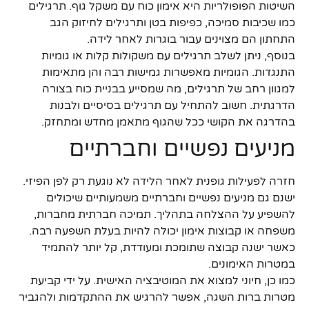
השיטות הפופולריות היא אימון כוח עם משקל גוף. תרגילים
כמו שכיבות סמיכה, כפיפות בטן ותרגילים לחיזוק הגב
התחתון הם מצוינים עבור בוגרות לאחר לידה.
בנוסף, ניתן לשלב תרגילים עם משקולות קלות או גומיות
התנגדות. הגומיות מאפשרות גמישות רבה והן מתאימות
למגוון רחב של תרגילים, מה שמסייע בבניית כוח בצורה
הדרגתית. חשוב להתחיל עם תרגילים בסיסיים ולבנות
בהדרגה את הקושי ככל שהגוף מתאמן מחדש ומתחזק.
מניעים נפשיים וחברתיים
חזרה לפעילות גופנית לאחר הלידה לא נוגעת רק לפן הפיזי.
ישנם גם מניעים נפשיים וחברתיים משמעותיים שיכולים
להשפיע על ההצלחה בתהליך. תמיכה חברתית מחברות,
משפחה או קבוצות אימון יכולה להיות בעלת השפעה רבה.
כאשר ישנה קבוצה שתומכת ומעודדת, קל יותר להתמיד
במטרות האימונים.
כמו כן, חיוני למצוא את המוטיבציה האישית. על ידי קביעת
מטרות ברות השגה, אפשר להרגיש את ההתקדמות ולהגביר