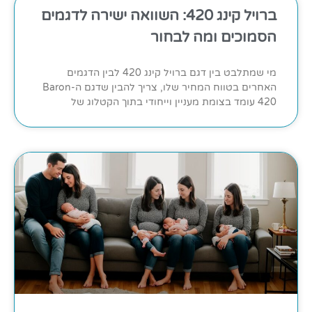
ברויל קינג 420: השוואה ישירה לדגמים
הסמוכים ומה לבחור
מי שמתלבט בין דגם ברויל קינג 420 לבין הדגמים
האחרים בטווח המחיר שלו, צריך להבין שדגם ה-Baron
420 עומד בצומת מעניין וייחודי בתוך הקטלוג של