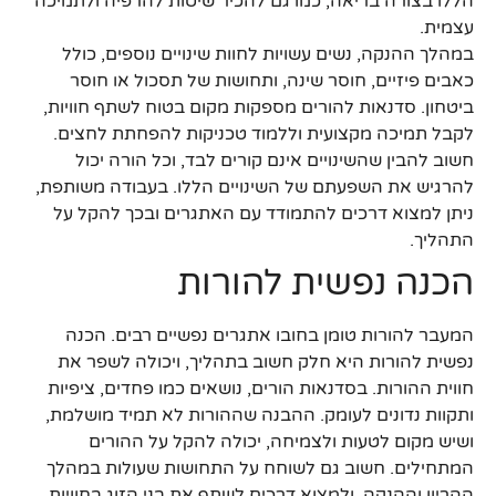
הללו בצורה בריאה, כמו גם להכיר שיטות להרפיה ולתמיכה
עצמית.
במהלך ההנקה, נשים עשויות לחוות שינויים נוספים, כולל
כאבים פיזיים, חוסר שינה, ותחושות של תסכול או חוסר
ביטחון. סדנאות להורים מספקות מקום בטוח לשתף חוויות,
לקבל תמיכה מקצועית וללמוד טכניקות להפחתת לחצים.
חשוב להבין שהשינויים אינם קורים לבד, וכל הורה יכול
להרגיש את השפעתם של השינויים הללו. בעבודה משותפת,
ניתן למצוא דרכים להתמודד עם האתגרים ובכך להקל על
התהליך.
הכנה נפשית להורות
המעבר להורות טומן בחובו אתגרים נפשיים רבים. הכנה
נפשית להורות היא חלק חשוב בתהליך, ויכולה לשפר את
חווית ההורות. בסדנאות הורים, נושאים כמו פחדים, ציפיות
ותקוות נדונים לעומק. ההבנה שההורות לא תמיד מושלמת,
ושיש מקום לטעות ולצמיחה, יכולה להקל על ההורים
המתחילים. חשוב גם לשוחח על התחושות שעולות במהלך
ההריון וההנקה, ולמצוא דרכים לשתף את בני הזוג בחוויות