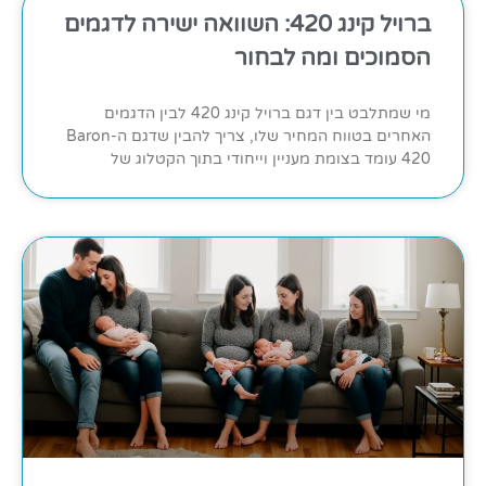
ברויל קינג 420: השוואה ישירה לדגמים
הסמוכים ומה לבחור
מי שמתלבט בין דגם ברויל קינג 420 לבין הדגמים
האחרים בטווח המחיר שלו, צריך להבין שדגם ה-Baron
420 עומד בצומת מעניין וייחודי בתוך הקטלוג של