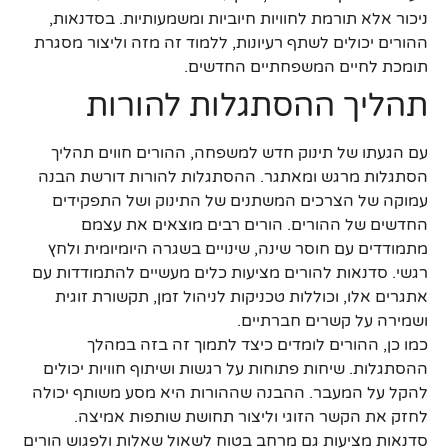
ניכור אלא תורמת לחוויות חיוביות ומשמעותיות. בסדנאות,
ההורים יכולים לשתף רעיונות, ללמוד זה מזה וליצור מסגרת
תומכת לחיים המשפחתיים החדשים.
תהליך ההסתגלות להורות
עם הגעתו של תינוק חדש למשפחה, ההורים חווים תהליך
הסתגלות מרגש ומאתגר. ההסתגלות להורות דורשת הבנה
עמוקה של הצרכים המשתנים של התינוק ושל התפקידים
החדשים של ההורים. הורים רבים מוצאים את עצמם
מתמודדים עם חוסר שינה, שינויים בשגרה היומיומית ולחץ
רגשי. סדנאות להורים מציעות כלים מעשיים להתמודדות עם
אתגרים אלו, וכוללות טכניקות לניהול זמן, תקשורת זוגית
ושמירה על קשרים חברתיים.
כמו כן, ההורים לומדים כיצד לתמוך זה בזה במהלך
ההסתגלות. שיחות פתוחות על רגשות ושיתוף חוויות יכולים
להקל על המעבר. ההבנה שההורות היא מסע משותף יכולה
לחזק את הקשר הזוגי וליצור תחושת שותפות אמיצה.
סדנאות מציעות גם מרחב בטוח לשאול שאלות ולפגוש הורים