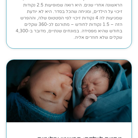
הראשונה אחרי שנים. היא רואה שמופיעות 2.5 נקודות
זיכוי על הילדים, ומניחה שהכל בסדר. היא לא יודעת
שמגיעות לה 4 נקודות זיכוי לפי הסטטוס שלה, וההפרש
הזה – 1.5 נקודות לחודש – מתורגם לכ-360 שקלים
בחודש שהיא מפסידה. במונחים שנתיים, מדובר ב-4,300
שקלים שלא חוזרים אליה.