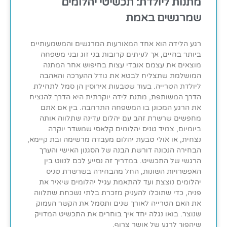
מתנות ליולדת: תכשיטי יהלומים
שמרגשים באמת
רגע הלידה הוא אחד המאורעות המרגשים והמשמעותיים
ביותר בחיים, אך לעיתים קרובות בני זוג ובני משפחה
מוצאים את עצמם אובדי עצות בחיפוש אחר המתנה
המושלמת שתצליח לבטא את גודל ההערכה והאהבה
ליולדת הטרייה. בעוד שטבעות אירוסין הן סמל לתחילת
הדרך המשותפת, מתנת לידה יוקרתית היא הדרך להנציח
את הרגע המכונן בו המשפחה התרחבה. בין אם אתם
מחפשים שרשרת זהב עם יהלום עדינה שתלווה אותה
ביומיום, צמיד טניס יהלומים קלאסי שמשדר יוקרה
נצחית, או אולי טבעת יהלום מעבדה מרשימה ובת קיימא,
הבחירה הנכונה דורשת הבנה של הסגנון האישי והערך
הרגשי של התכשיט. במדריך זה נסייע לכם לנווט בין
האפשרויות השונות, החל מהבחירה בשרשרת טניס
יהלומים נוצצת ועד להתאמת עגיל יהלומים שיאיר את
פניה, כדי שתוכלו להעניק מזכרת בלתי נשכחת שתלווה
את האם הטרייה לאורך שנים ותסמל את הקשר העמוק
שנוצר. בואו נגלה יחד איך בוחרים את התכשיט המדויק
שיהפוך לרגע של אושר צרוף.