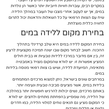
בנוסף, יש לקחת בחשבון את השפעת המים על העובר.
במקרים רבים, עוברות חוויות חיוביות יותר כאשר הן נולדות
במים, אך יש לעקוב אחרי מצבו של העובר במהלך הלידה.
שיח עם הצוות הרפואי על כל השאלות והדאגות יכול לתרום
לחוויה כללית מוצלחת.
בחירת מקום ללידה במים
בחירת המקום ללידה במים היא שלב קרדינלי בתהליך
ההכנה. חשוב לבחור מקום שבו ישנה תמיכה מקצועית לרעיון
זה, בין אם מדובר במרכז ללידות טבעיות או בבית חולים
המציע אפשרות זו. יש לוודא שהמקום מצויד באמבטיה
מתאימה, המיועדת ללידה, ושיש בו צוות רפואי מנוסה בלידות
במים.
במרחבים שונים בישראל, ניתן למצוא מרכזים המתמחים
בלידות במים, אשר מציעים סביבה טבעית ונעימה יותר.
באותם מרכזים, נשים יכולות להרגיש חופשיות יותר במהלכה
של הלידה, מה שמסייע בהפחתת מתחים ולחצים. יש לוודא
כי המקום מציע גם תנאים נוחים למלווי הלידה, כמו חדרים
נלווים או חללים נפרדים.