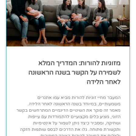
מזוגיות להורות: המדריך המלא
לשמירה על הקשר בשנה הראשונה
לאחר הלידה
המעבר מחיי זוגיות להורות מביא עמו אתגרים
משמעותיים, במיוחד בשנה הראשונה לאחר הלידה.
מאמר זה סוקר את השינויים הדינמיים המתרחשים בקשר
הזוגי, מציע כלים מקצועיים להתמודדות עם עייפות
ושחיקה, ומסביר כיצד ניתן לשמור על אינטימיות
ותקשורת פתוחה. גלו את הדרכים לבסס שותפות חזקה
ולצלוח את המעבר להורות בצורה המיטבית.