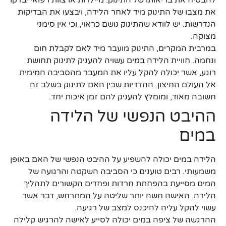
להבטיח את בריאותו של התינוק. מיילדות או צוות רפואי יבדקו
את מצבו של התינוק מיד לאחר הלידה, ויבצעו את הבדיקות
הנדרשות. יש לוודא שהתינוק נושם כראוי, וכי אין סימני
מצוקה.
במרבית המקרים, התינוק מועבר מיד לאם לקבלת חום
ונחמה. חוויית הלידה במים עשויה להעניק לתינוק תחושת
רוגע, אשר יכולה להקל עליו את המעבר מהסביבה המימית
אל העולם החיצון. ההדדיות שבין האם לתינוק בשלב זה
חשובה מאוד, ומומלץ להעניק להם זמן איכות יחד.
ההיבט הנפשי של הלידה
במים
הלידה במים יכולה להשפיע על ההיבט הנפשי של האם באופן
משמעותי. רבים טוענים כי הסביבה השקטה והרגועה של
המים מסייעת בהפחתת חרדות ופחדים הקשורים לתהליך
הלידה. האישה חשה יותר שליטה על המתרחש, דבר אשר
עשוי להקל עליה להיכנס למצב של רגיעה.
ההרגשה של ציפה במים יכולה לסייע לאישה להרגיש קלילה