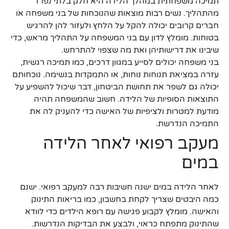
תמיכה משפחתית במהלך הלידה היא חלק בלתי נפרד
מהתהליך. נשים רבות מוצאות שהנוכחות של בני משפחה או
חברים קרובים יכולה להקל על הלחץ ולעזור להן להרגיש
בטוחות. מומלץ לדון עם בני המשפחה על התהליך מראש, כדי
שיבינו את דרישותיהן ואת מה שצפוי להתרחש.
בני משפחה יכולים לסייע במגוון דרכים, כמו תמיכה רגשית,
עזרה במציאת תנוחות נוחות, או התמקדות בנשימה. נוכחותם
יכולה גם לשפר את תחושת הביטחון, דבר שיכול להשפיע על
התוצאות הסופיות של הלידה. חשוב שהמשפחה תהיה
מודעת למטרות ולציפיות של האישה כדי להעניק לה את
התמיכה הנדרשת.
מעקב רפואי לאחר הלידה
במים
לאחר הלידה במים ישנה חשיבות רבה למעקב רפואי. ישנם
כמה היבטים שצריך לקחת בחשבון, כמו בריאות התינוק
והאישה. מומלץ לקבוע פגישה עם רופא הילדים כדי לוודא
שהתינוק מתפתח כראוי, ולבצע את הבדיקות הנדרשות.