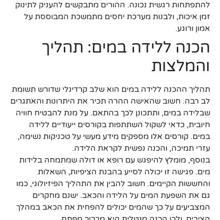
להתפתחות רגשית נכונה. ההורים מתבקשים להעניק לתינוק
זמן איכות, ולבנות מערכת יחסים מתמשכת המבוססת על
אמון ורוגע.
הכנה ללידה במים: תהליך
והמלצות
תהליך ההכנה ללידה במים הוא שלב קרדינלי שדורש תשומת
לב רבה. חשוב שהאישה ההרה תכיר את היתרונות והאתגרים
שבלידה במים, ותתכונן לכך בהתאם. על מנת להבטיח חוויה
חיובית, כדאי לשקול השתתפות בקורסים ייעודיים ללידה
במים. קורסים אלו מספקים מידע מעשי על טכניקות נשימה,
עזרי תמיכה, והכנה נפשית לקראת הלידה.
בנוסף, מומלץ להיפגש עם רופא או דולה שמתמחה בלידות
מים. פגישה זו יכולה לסייע בהבנת הציפיות, השאלות
והחששות הקיימים. חשוב להבין את התהליך הפיזיולוגי, כמו
גם את השפעת המים על הלידה והכאב. ישנם מחקרים
המצביעים על כך שהמים יכולים להפחית את הכאב במהלך
הצירים, ולכן הכנה מנטלית היא מרכיב מפתח.