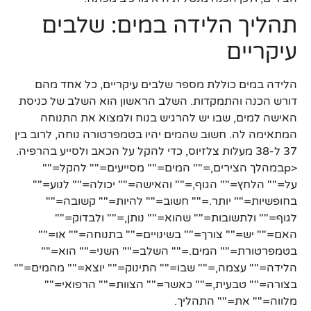
תהליך הלידה במים: שלבים
עיקריים
הלידה במים כוללת מספר שלבים עיקריים, כל אחד מהם
דורש הכנה והתמקדות. השלב הראשון הוא השלב של כניסת
האישה למים, שבו יש להרגיש בנוח ולמצוא את התנוחה
המתאימה לה. חשוב שהמים יהיו בטמפרטורה נוחה, לרוב בין
37 ל-38 מעלות צלזיוס, כדי להקל על הכאב ולסייע בהרפיה.
<pבמהלך הצירים,="" המים="" מסייעים="" להקל=""
על="" הלחץ="" הגוף,="" והאישה="" יכולה="" לנוע=""
בחופשיות="" יותר.="" חשוב="" להיות="" קשובה=""
לגוף="" ולתשובות="" שהוא="" נותן,="" ולבדוק=""
האם="" יש="" צורך="" בשינויים="" בתנוחה="" או=""
בטמפרטורת="" המים.="" השלב="" השני="" הוא=""
הלידה="" עצמה,="" שבו="" התינוק="" יוצא="" מהמים=""
בצורה="" טבעית,="" כאשר="" הצוות="" הרפואי=""
מלווה="" את="" התהליך.