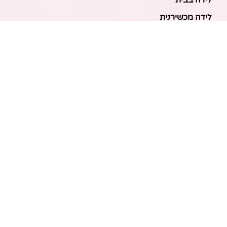
לידה בבית
לידה מכשירנית
לידה בבית
לידה קיסרית
לידת תאומים
מאמרים אחרונים
בריאות האם והעובר: כל הכלים והבדיקות להריון בטוח
ובריא
הכנה ללידה: המדריך המקיף לכל מה שצריך לקנות לתינוק
לפני שמגיע הביתה
ברויל קינג 420: השוואה ישירה לדגמים הסמוכים ומה
לבחור
מזוגיות להורות: המדריך המלא לשמירה על הקשר בשנה