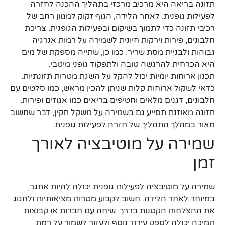
תזונה בריאה היא מרכיב מרכזי בתהליך ההכנה לחזרה
לפעילות גופנית. לאחר הלידה, הגוף זקוק למגוון רחב של
רכיבי תזונה כדי לתמוך בשיקום ובפעילות הגופנית. צריכת
חלבונים, פירות וירקות חיונית לשמירה על רמות אנרגיה
גבוהות ולבניית מסת שריר. כמו כן, שתייה מספקת של מים
היא הכרחית להרגשה טובה ולתפקוד גופני מיטבי.
תכנון ארוחות יומיות יכול להקל על השגת מטרות תזונתיות.
כדאי לשקול ארוחות קלות שניתן להכין מראש, כמו סלטים עם
חלבונים, דגנים מלאים וחטיפים בריאים כמו אגוזים ופירות.
תזונה מאוזנת תסייע גם בשמירה על משקל תקין, דבר שחשוב
מאוד במהלך התהליך של חזרה לפעילות גופנית.
שמירה על מוטיבציה לאורך
זמן
שמירה על מוטיבציה לפעילות גופנית יכולה להיות אתגר,
במיוחד לאחר הלידה. חשוב לקבוע מטרות מציאותיות ולחגוג
את ההצלחות הקטנות בדרך. שיחה עם חברות או קבוצות
תמיכה יכולה לספק עידוד נוסף ולעזור לשמור על רמת