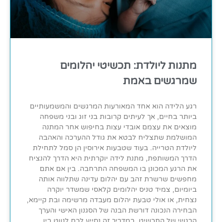
מתנות ליולדת: תכשיטי יהלומים
שמרגשים באמת
רגע הלידה הוא אחד המאורעות המרגשים והמשמעותיים
ביותר בחיים, אך לעיתים קרובות בני זוג ובני משפחה
מוצאים את עצמם אובדי עצות בחיפוש אחר המתנה
המושלמת שתצליח לבטא את גודל ההערכה והאהבה
ליולדת הטרייה. בעוד שטבעות אירוסין הן סמל לתחילת
הדרך המשותפת, מתנת לידה יוקרתית היא הדרך להנציח
את הרגע המכונן בו המשפחה התרחבה. בין אם אתם
מחפשים שרשרת זהב עם יהלום עדינה שתלווה אותה
ביומיום, צמיד טניס יהלומים קלאסי שמשדר יוקרה
נצחית, או אולי טבעת יהלום מעבדה מרשימה ובת קיימא,
הבחירה הנכונה דורשת הבנה של הסגנון האישי והערך
הרגשי של התכשיט. במדריך זה נסייע לכם לנווט בין