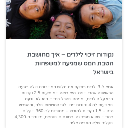
נקודות זיכוי לילדים – איך מחושבת
הטבת המס שמגיעה למשפחות
בישראל
אמא ל-3 ילדים בודקת את תלוש המשכורת שלה בפעם
הראשונה אחרי שנים. היא רואה שמופיעות 2.5 נקודות
זיכוי על הילדים, ומניחה שהכל בסדר. היא לא יודעת
שמגיעות לה 4 נקודות זיכוי לפי הסטטוס שלה, וההפרש
הזה – 1.5 נקודות לחודש – מתורגם לכ-360 שקלים
בחודש שהיא מפסידה. במונחים שנתיים, מדובר ב-4,300
שקלים שלא חוזרים אליה.