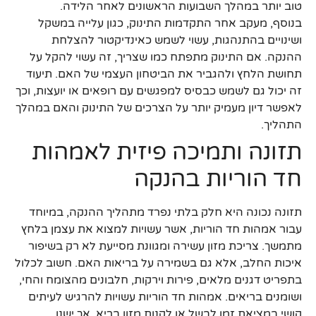
טוב יותר במהלך השבועות הראשונים לאחר הלידה.
בנוסף, מעקב אחר התקדמות התינוק, כגון עלייה במשקל
ושינויים בהתנהגות, עשוי לשמש כאינדיקטור להצלחת
ההנקה. אם התינוק מתפתח כמו שצריך, זה עשוי להקל על
תחושת הלחץ ולהגביר את הביטחון העצמי של האם. תיעוד
זה יכול גם לשמש כבסיס למפגשים עם רופאים או יועצות, וכך
לאפשר דיון מעמיק יותר על הצרכים של התינוק והאם במהלך
התהליך.
תזונה ותמיכה פיזית לאמהות
חד הוריות בהנקה
תזונה נכונה היא חלק בלתי נפרד מתהליך ההנקה, במיוחד
עבור אמהות חד הוריות, אשר עשויות למצוא את עצמן בלחץ
מתמשך. צריכת מזון עשירה ומגוונת מסייעת לא רק בשיפור
איכות החלב, אלא גם בשמירה על בריאות האם. חשוב לכלול
בתפריט דגנים מלאים, פירות וירקות, חלבונים מהצומח והחי,
ושומנים בריאים. אמהות חד הוריות עשויות להרגיש לעיתים
קושי במציאת זמן לבשל או לקנות מזון בריא, אך ישנן