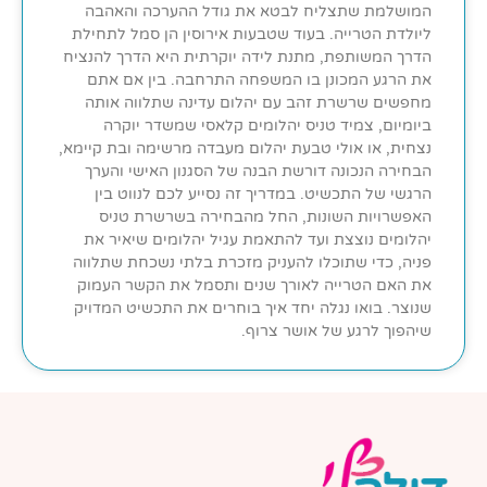
המושלמת שתצליח לבטא את גודל ההערכה והאהבה
ליולדת הטרייה. בעוד שטבעות אירוסין הן סמל לתחילת
הדרך המשותפת, מתנת לידה יוקרתית היא הדרך להנציח
את הרגע המכונן בו המשפחה התרחבה. בין אם אתם
מחפשים שרשרת זהב עם יהלום עדינה שתלווה אותה
ביומיום, צמיד טניס יהלומים קלאסי שמשדר יוקרה
נצחית, או אולי טבעת יהלום מעבדה מרשימה ובת קיימא,
הבחירה הנכונה דורשת הבנה של הסגנון האישי והערך
הרגשי של התכשיט. במדריך זה נסייע לכם לנווט בין
האפשרויות השונות, החל מהבחירה בשרשרת טניס
יהלומים נוצצת ועד להתאמת עגיל יהלומים שיאיר את
פניה, כדי שתוכלו להעניק מזכרת בלתי נשכחת שתלווה
את האם הטרייה לאורך שנים ותסמל את הקשר העמוק
שנוצר. בואו נגלה יחד איך בוחרים את התכשיט המדויק
שיהפוך לרגע של אושר צרוף.