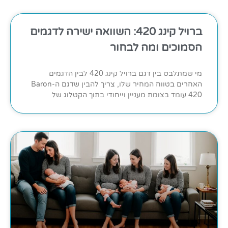
ברויל קינג 420: השוואה ישירה לדגמים
הסמוכים ומה לבחור
מי שמתלבט בין דגם ברויל קינג 420 לבין הדגמים
האחרים בטווח המחיר שלו, צריך להבין שדגם ה-Baron
420 עומד בצומת מעניין וייחודי בתוך הקטלוג של