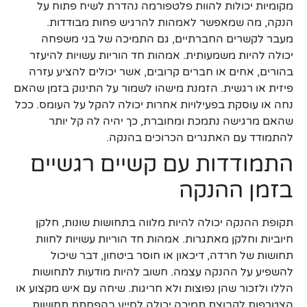
מקומיות יכולות להוות פלטפורמה נהדרת לשיח פתוח על
הנקה, מה שמאפשר לאמהות להרגיש פחות מבודדות.
מעבר לקשרים החברתיים, גם התמיכה של בני משפחה
יכולה להיות משמעותית. אמהות חד הוריות עשויות להיעזר
בהורים, אחים או חברים קרובים, אשר יכולים להציע עזרה
פיזית או רגשית. הזמנת מישהו לשמור על התינוק בזמן שהאם
נחה או עוסקת בפעילויות אחרות יכולה להקל על העומס. ככל
שהאם מרגישה נתמכת ומחוברת, כך יהיה לה קל יותר
להתמודד עם האתגרים הכרוכים בהנקה.
התמודדות עם קשיים רגשיים
בזמן ההנקה
תקופת ההנקה יכולה להיות מלווה בתחושות שונות, חלקן
חיוביות וחלקן מאתגרות. אמהות חד הוריות עשויות לחוות
תחושות של חרדה, דיכאון או חוסר ביטחון, דבר שיכול
להשפיע על ההנקה עצמה. חשוב להיות מודעות לתחושות
הללו ולזכור שהן נפוצות ולא חריגות. שיחה עם איש מקצוע או
הצטרפות לקבוצת תמיכה יכולה לסייע בהפחתת תחושות