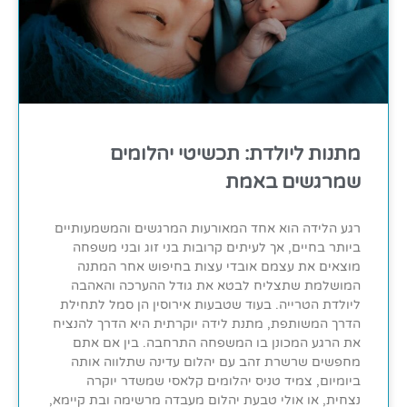
מתנות ליולדת: תכשיטי יהלומים
שמרגשים באמת
רגע הלידה הוא אחד המאורעות המרגשים והמשמעותיים
ביותר בחיים, אך לעיתים קרובות בני זוג ובני משפחה
מוצאים את עצמם אובדי עצות בחיפוש אחר המתנה
המושלמת שתצליח לבטא את גודל ההערכה והאהבה
ליולדת הטרייה. בעוד שטבעות אירוסין הן סמל לתחילת
הדרך המשותפת, מתנת לידה יוקרתית היא הדרך להנציח
את הרגע המכונן בו המשפחה התרחבה. בין אם אתם
מחפשים שרשרת זהב עם יהלום עדינה שתלווה אותה
ביומיום, צמיד טניס יהלומים קלאסי שמשדר יוקרה
נצחית, או אולי טבעת יהלום מעבדה מרשימה ובת קיימא,