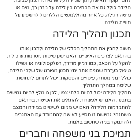
להם זקוקה האישה, תוך שמירה על פרטיות? תכנון סביבת
הלידה כולל גם את הבחירה בין לידה על מזרן רך, מים או
מיטה רגילה. כל אחד מהאלמנטים הללו יכול להשפיע על
חוויית הלידה.
תכנון תהליך הלידה
חשוב להבין את התהליך הכללי של הלידה ולתכנן אותו
בהתאם לצרכים האישיים. האם ישנן שיטות מסוימות שיכולות
להקל על הכאב, כמו דמיון מודרך, רפלקסולוגיה או אפילו
טיפול בעזרת שמנים אתריים? תכנון מפורט של שלבי הלידה,
כולל זמני מנוחה, עיסויים והפסקות, יכול לתרום לתחושת
שליטה במהלך התהליך.
תהליך הלידה יכול להיות בלתי צפוי, לכן מומלץ להיות גמישים
בתכנון. האם יש אפשרות להתאים את השיטות בהתאם
להתקדמות הלידה? האם יש מקום לשינויים במידה והמצב
משתנה? גמישות זו תסייע לאישה להתמודד עם האתגרים
ולהתמקד במה שחשוב באמת.
תמיכת בני משפחה וחברים