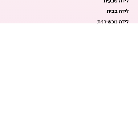
לידה טבעית
לידה בבית
לידה מכשירנית
לידה בבית
לידה קיסרית
לידת תאומים
מאמרים אחרונים
בריאות האם והעובר: כל הכלים והבדיקות להריון בטוח
ובריא
הכנה ללידה: המדריך המקיף לכל מה שצריך לקנות לתינוק
לפני שמגיע הביתה
ברויל קינג 420: השוואה ישירה לדגמים הסמוכים ומה
לבחור