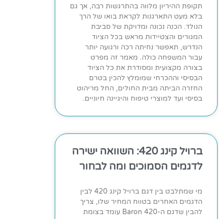
תקופת ההיריון מלווה בהתרגשות רבה, אך גם
בלא מעט התארגנות לקראת בואו של הרך
הנולד. הכנה נכונה ומדויקת של סביבת
המגורים והצטיידות מראש בכל הציוד
הנדרש, תאפשר נחיתה רכה ורגועה יותר
עבור המשפחה כולה. מאמר זה מפרט
בצורה מקצועית ומסודרת את כל הציוד
הבסיסי וההכרחי שמומלץ להכין בטרם
החזרה הביתה מבית החולים, החל מריהוט
בסיסי ועד למוצרי טיפוח והיגיינה חיוניים.
ברויל קינג 420: השוואה ישירה
לדגמים הסמוכים ומה לבחור
מי שמתלבט בין דגם ברויל קינג 420 לבין
הדגמים האחרים בטווח המחיר שלו, צריך
להבין שדגם ה-Baron 420 עומד בצומת