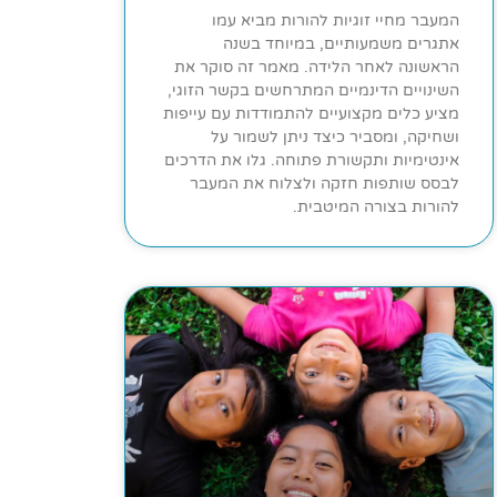
המעבר מחיי זוגיות להורות מביא עמו
אתגרים משמעותיים, במיוחד בשנה
הראשונה לאחר הלידה. מאמר זה סוקר את
השינויים הדינמיים המתרחשים בקשר הזוגי,
מציע כלים מקצועיים להתמודדות עם עייפות
ושחיקה, ומסביר כיצד ניתן לשמור על
אינטימיות ותקשורת פתוחה. גלו את הדרכים
לבסס שותפות חזקה ולצלוח את המעבר
להורות בצורה המיטבית.