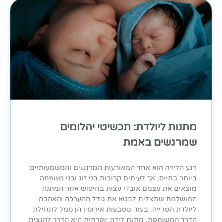
מתנות ליולדת: תכשיטי יהלומים
שמרגשים באמת
רגע הלידה הוא אחד המאורעות המרגשים והמשמעותיים
ביותר בחיים, אך לעיתים קרובות בני זוג ובני משפחה
מוצאים את עצמם אובדי עצות בחיפוש אחר המתנה
המושלמת שתצליח לבטא את גודל ההערכה והאהבה
ליולדת הטרייה. בעוד שטבעות אירוסין הן סמל לתחילת
הדרך המשותפת, מתנת לידה יוקרתית היא הדרך להנציח