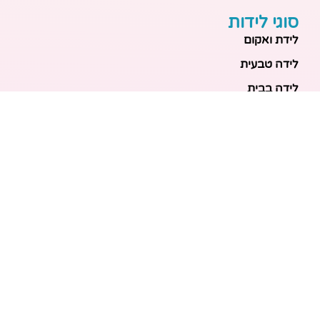
סוגי לידות
לידת ואקום
לידה טבעית
לידה בבית
לידה מכשירנית
לידה בבית
לידה קיסרית
לידת תאומים
מאמרים אחרונים
בריאות האם והעובר: כל הכלים והבדיקות להריון בטוח
ובריא
הכנה ללידה: המדריך המקיף לכל מה שצריך לקנות לתינוק