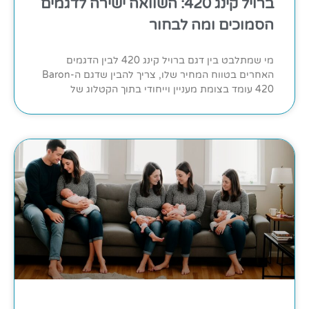
ברויל קינג 420: השוואה ישירה לדגמים
הסמוכים ומה לבחור
מי שמתלבט בין דגם ברויל קינג 420 לבין הדגמים
האחרים בטווח המחיר שלו, צריך להבין שדגם ה-Baron
420 עומד בצומת מעניין וייחודי בתוך הקטלוג של