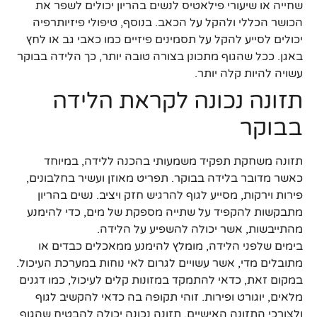
שחייה או שיעורי פילאטיס לנשים בהריון יכולים לשפר את
הכושר הכללי ולהקל על הכאב. בנוסף, טיפולי פיזיותרפיה
יכולים לסייע להקל על תסמינים פיזיים כמו כאבי גב או לחץ
באגן. ככל שהגוף מתכונן בצורה טובה יותר, כך הלידה בבוקר
עשויה להיות קלה יותר.
תזונה נכונה לקראת הלידה
בבוקר
תזונה משחקת תפקיד משמעותי בהכנה ללידה, במיוחד
כאשר מדובר בלידה בבוקר. תפריט מאוזן ועשיר בחלבונים,
פירות וירקות, מסייע לגוף להרגיש חזק ויציב. נשים בהריון
מתבקשות להקפיד על שתייה מספקת של מים, כדי להימנע
מהתייבשות, אשר יכולה להשפיע על הלידה.
בימים שלפני הלידה, מומלץ להימנע ממאכלים כבדים או
מתובלים מדי, אשר עשויים לגרום לאי נוחות במערכת העיכול.
במקום זאת, כדאי להתמקד במזונות קלים לעיכול, כמו דגנים
מלאים, יוגורט ופירות. זוהי תקופה בה כדאי להקשיב לגוף
ולצורכי התזונה האישיים. תזונה נכונה יכולה להבטיח שהגוף