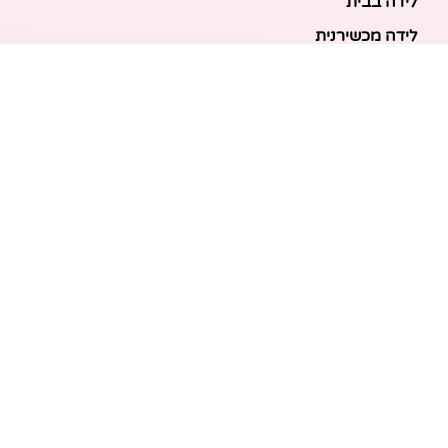
לידה בבית
לידה מכשירנית
לידה בבית
לידה קיסרית
לידת תאומים
מאמרים אחרונים
בריאות האם והעובר: כל הכלים והבדיקות להריון בטוח
ובריא
הכנה ללידה: המדריך המקיף לכל מה שצריך לקנות לתינוק
לפני שמגיע הביתה
ברויל קינג 420: השוואה ישירה לדגמים הסמוכים ומה
לבחור
מזוגיות להורות: המדריך המלא לשמירה על הקשר בשנה