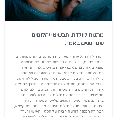
מתנות ליולדת: תכשיטי יהלומים
שמרגשים באמת
רגע הלידה הוא אחד המאורעות המרגשים והמשמעותיים
ביותר בחיים, אך לעיתים קרובות בני זוג ובני משפחה
מוצאים את עצמם אובדי עצות בחיפוש אחר המתנה
המושלמת שתצליח לבטא את גודל ההערכה והאהבה
ליולדת הטרייה. בעוד שטבעות אירוסין הן סמל לתחילת
הדרך המשותפת, מתנת לידה יוקרתית היא הדרך להנציח
את הרגע המכונן בו המשפחה התרחבה. בין אם אתם
מחפשים שרשרת זהב עם יהלום עדינה שתלווה אותה
ביומיום, צמיד טניס יהלומים קלאסי שמשדר יוקרה
נצחית, או אולי טבעת יהלום מעבדה מרשימה ובת קיימא,
הבחירה הנכונה דורשת הבנה של הסגנון האישי והערך
הרגשי של התכשיט. במדריך זה נסייע לכם לנווט בין