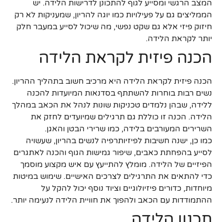
המצב הרגשי ומסייע לגוף להתכונן לדרישות הלידה. יש
הממליצים גם על פעילויות כמו יוגה להריון, שמעניקות לא רק
חיזוק פיזי אלא גם שקט נפשי, מה שיכול לסייע במעבר חלק
יותר לקראת הלידה.
הכנה פיזית לקראת הלידה
הכנה פיזית לקראת הלידה היא מרכיב חשוב בתהליך ההריון.
נשים רבות בוחרות להשתתף בסדנאות המיועדות להכנה
ללידה, שבהן נלמדים טכניקות שונות לנהל את הכאב במהלך
הלידה. הכנה זו כוללת גם תרגילים שמיועדים לחזק את
השרירים המעורבים בלידה, כמו שרירי הבטן והאגן.
כמו כן, ישנה חשיבות לפיזיותרפיה לנשים בהריון, שעשויה
לסייע בהפחתת כאבים, שיפור גמישות הגוף והכנה לאתגרים
הפיזיים של הלידה. מומלץ להתייעץ עם איש מקצוע מוסמך
כדי להתאים את התרגילים לצרכים האישיים. שימוש במיטות
מיוחדות, כדורים פיזיולוגיים וציוד נוסף יכול להקל על
ההתמודדות עם הכאב ולהפוך את חוויית הלידה לנעימה יותר.
תכנון הלידה