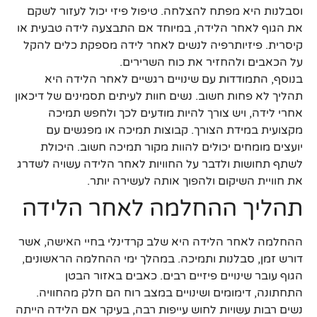
וסבלנות היא מפתח להצלחה. טיפול פיזי יכול לעזור לשקם
את הגוף לאחר הלידה, במיוחד אם התבצעה לידה טבעית או
קיסרית. פיזיותרפיה לנשים לאחר לידה מספקת כלים להקל
על הכאבים ולהחזיר את כוח השרירים.
בנוסף, התמודדות עם שינויים רגשיים לאחר הלידה היא
תהליך לא פחות חשוב. נשים חוות לעיתים תסמינים של דיכאון
אחרי לידה, ויש צורך להיות מודעים לכך ולחפש תמיכה
מקצועית במידת הצורך. קבוצות תמיכה או מפגשים עם
יועצים מומחים יכולים להוות מקור תמיכה חשוב. היכולת
לשתף תחושות ולדבר על החוויות לאחר הלידה עשויה לשדרג
את חוויית השיקום ולהפוך אותה לעשירה יותר.
תהליך ההחלמה לאחר הלידה
ההחלמה לאחר הלידה היא שלב קרדינלי בחיי האישה, אשר
דורש זמן, סבלנות ותמיכה. במהלך ימי ההחלמה הראשונים,
הגוף עובר שינויים פיזיים רבים. כאבים באזור הבטן
התחתונה, דימומים ושינויים במצב רוח הם חלק מהחוויה.
נשים רבות עשויות לחוש עייפות רבה, בעיקר אם הלידה הייתה