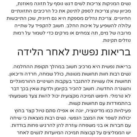
נשים המניקות צריכות לשים דגש נוסף על תזונה מאוזנת,
מכיוון שהן צריכות לספק לתינוק את כל הרכיבים התזונתיים
החיוניים. צריכת נוזלים מספקת היא גם חיונית, שכן התייבשות
עלולה להשפיע על איכות החלב. חשוב להקפיד על שתייה
מרובה של מים, תה צמחים או מרקים כדי לשמור על רמות
נוזלים תקינות.
בריאות נפשית לאחר הלידה
בריאות נפשית היא מרכיב חשוב במהלך תקופת ההחלמה.
נשים רבות חוות תחושות מגוונות, כולל שמחה, חרדה ודיכאון.
תחושות אלו עשויות להתגבר בעקבות השינויים ההורמונליים
והשגרה החדשה. חשוב להכיר בקיומן ולדעת שאין בכך דבר
לא נורמלי. חיפוש תמיכה מקצועית יכול להוות צעד משמעותי
בהתמודדות עם תחושות קשות.
פעילויות כמו מדיטציה, יוגה או אפילו סתם טיול קצר בחוץ
יכולות לשפר את המצב הנפשי. נשים רבות מוצאות כי שיחה
עם חברות או בני משפחה עוזרת להן להרגיש פחות בודדות.
יש הממליצים על קבוצות תמיכה המיועדות לנשים לאחר