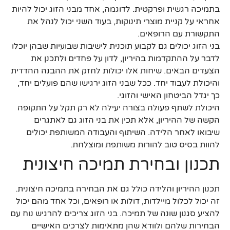
בתמיכה רגשית ופרקטית. לדוגמה, אחד מבני הזוג יכול להיות
אחראי על קניית מוצרי תינוקות, בעוד השני יכול לנהל את
התקשורת עם הרופאים.
בני הזוג יכולים גם לקבוע תוכנית לישיבות שבועיות שבהן יוכלו
לדבר על ההתקדמות בהיריון, לדון על פחדים ולתכנן את
הצעדים הבאים. שיחות אלו יכולות לחזק את ההבנה ההדדית
והיכולת לעבוד יחד. ככל שבני הזוג ירגישו שהם פועלים יחד,
כך יגדל הביטחון האישי והזוגי.
היכולת לשתף פעולה בצורה יעילה לא רק תקל על התקופה
הקשה של ההיריון, אלא תכין את בני הזוג גם לאתגרים
שיבואו לאחר הלידה. השיתוף והעבודה המשותפת יכולים
להוות בסיס טוב להורות משותפת ומוצלחת.
תכנון ובחירת תמיכה חיצונית
תכנון ההיריון והלידה כולל גם את הבחירה בתמיכה חיצונית.
זה יכול לכלול מיילדות, דולות או רופאים, וכל אחד מהם יכול
להציע סגנון שונה של תמיכה. בני הזוג צריכים להרגיש נוח עם
הבחירות שלהם ולוודא שהן מתאימות לצרכים האישיים