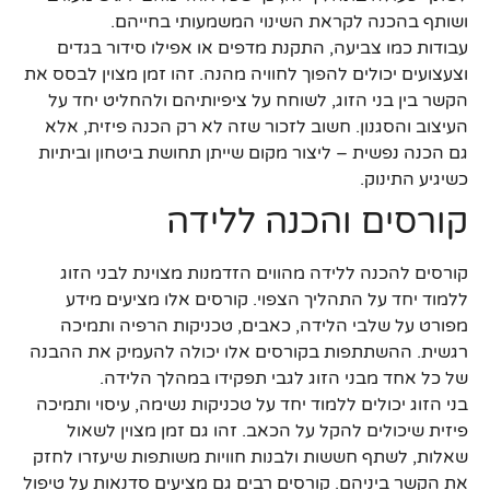
ושותף בהכנה לקראת השינוי המשמעותי בחייהם.
עבודות כמו צביעה, התקנת מדפים או אפילו סידור בגדים
וצעצועים יכולים להפוך לחוויה מהנה. זהו זמן מצוין לבסס את
הקשר בין בני הזוג, לשוחח על ציפיותיהם ולהחליט יחד על
העיצוב והסגנון. חשוב לזכור שזה לא רק הכנה פיזית, אלא
גם הכנה נפשית – ליצור מקום שייתן תחושת ביטחון וביתיות
כשיגיע התינוק.
קורסים והכנה ללידה
קורסים להכנה ללידה מהווים הזדמנות מצוינת לבני הזוג
ללמוד יחד על התהליך הצפוי. קורסים אלו מציעים מידע
מפורט על שלבי הלידה, כאבים, טכניקות הרפיה ותמיכה
רגשית. ההשתתפות בקורסים אלו יכולה להעמיק את ההבנה
של כל אחד מבני הזוג לגבי תפקידו במהלך הלידה.
בני הזוג יכולים ללמוד יחד על טכניקות נשימה, עיסוי ותמיכה
פיזית שיכולים להקל על הכאב. זהו גם זמן מצוין לשאול
שאלות, לשתף חששות ולבנות חוויות משותפות שיעזרו לחזק
את הקשר ביניהם. קורסים רבים גם מציעים סדנאות על טיפול