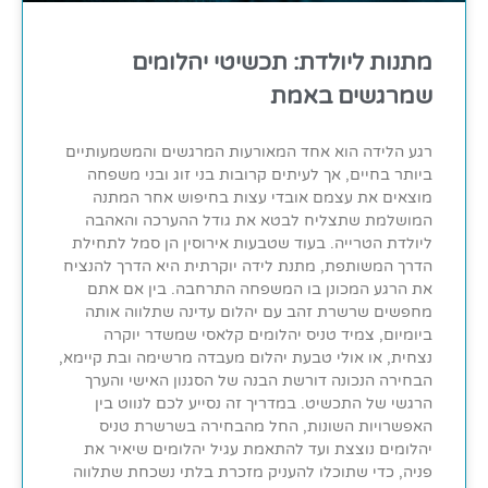
מתנות ליולדת: תכשיטי יהלומים
שמרגשים באמת
רגע הלידה הוא אחד המאורעות המרגשים והמשמעותיים
ביותר בחיים, אך לעיתים קרובות בני זוג ובני משפחה
מוצאים את עצמם אובדי עצות בחיפוש אחר המתנה
המושלמת שתצליח לבטא את גודל ההערכה והאהבה
ליולדת הטרייה. בעוד שטבעות אירוסין הן סמל לתחילת
הדרך המשותפת, מתנת לידה יוקרתית היא הדרך להנציח
את הרגע המכונן בו המשפחה התרחבה. בין אם אתם
מחפשים שרשרת זהב עם יהלום עדינה שתלווה אותה
ביומיום, צמיד טניס יהלומים קלאסי שמשדר יוקרה
נצחית, או אולי טבעת יהלום מעבדה מרשימה ובת קיימא,
הבחירה הנכונה דורשת הבנה של הסגנון האישי והערך
הרגשי של התכשיט. במדריך זה נסייע לכם לנווט בין
האפשרויות השונות, החל מהבחירה בשרשרת טניס
יהלומים נוצצת ועד להתאמת עגיל יהלומים שיאיר את
פניה, כדי שתוכלו להעניק מזכרת בלתי נשכחת שתלווה