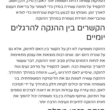
המניקות עשויות להיות חשופות יותר לאובדן סידן, ולכן חשוב
להקפיד על תזונה עשירה בסידן כדי לשמור על בריאות העצם
לאורך זמן. מומלץ גם לבצע בדיקות שגרתיות כדי לוודא
שהבריאות הפיזית נשמרת במהלך ההנקה.
הקשרים בין ההנקה להרגלים
יומיים
ההנקה משפיעה לא רק על הקשר בין האם לתינוק, אלא גם
על שגרת היום-יום. נשים רבות מוצאות את עצמן מתאימות
את לוחות הזמנים שלהן סביב זמני ההנקה, דבר שעשוי
להצריך גמישות רבה. חשוב להקפיד על מרחב נעים ונוח
להנקה, שיסייע לאם להרגיש راحت ונינוחה במהלך התהליך.
ההנקה עשויה לשנות גם את הדינמיקה המשפחתית. בני
משפחה אחרים יכולים לקחת חלק בתהליך על ידי תמיכה
לאם, כמו עזרה עם עבודות הבית או דאגה לצרכים נוספים
של התינוק. שיתוף פעולה בין בני משפחה יכול להפוך את
חווית ההנקה לחיובית ונעימה הרבה יותר.