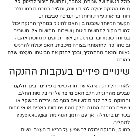
כולל רגשות של שמחה, אהבה, ותחושת חיבור לתינוק. כל
חווית ההנקה יכולה להיות שונה, ותלויה בגורמים כמו מצב
רוח, בריאות פיזית ורוחנית, ותמיכה סביבתית.
הקשר המיוחד שנבנה בין האם לתינוק במהלך ההנקה יכול
להוות מקור לתחושת ביטחון ושייכות. תחושות אלו חשובים
במיוחד כשמדובר בתינוקות, אשר זקוקים לתחושת אהבה
וביטחון כדי להתפתח בצורה מיטבית. האם יכולה להרגיש
גאווה והנאה מהתהליך, ובכך לחזק את הביטחון העצמי שלה
כהורה.
שינויים פיזיים בעקבות ההנקה
לאחר הלידה, גוף האישה חווה שינויים פיזיים רבים, חלקם
נובעים מההנקה. חלב האם מיוצר על ידי בלוטות החלב,
וההנקה יכולה לגרום לשינויים בגוף כמו ירידה במשקל או
שינויים במבנה החזה. חלק מהנשים חוות כאבים או אי נוחות
בשדיים בתחילה, אך עם הזמן, הגוף מת адапטируется
לתהליך.
כמו כן, ההנקה יכולה להשפיע על בריאות העצם. נשים