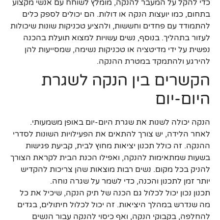
כדי להקל על המעבר להנקה, מומלץ לשוחח עם אנשי מקצוע
בתחום, כמו יועצות הנקה או דולות. הם יכולים לספק כלים
להתמודד עם פחדים וחששות, ולהציע טכניקות שונות שיכולות
לעזור בתהליך. בנוסף, נשים עשויות למצוא תועלת בהכנה
נפשית על ידי מדיטציה או טכניקות נשימה, שמסייעות להן
להירגע ולהתמקד במטרת ההנקה.
הקשרים בין הנקה לשגרת
היום-יום
הנקה יכולה לשנות את שגרת היום-יום באופן משמעותי.
לאחר הלידה, יש צורך להתאים את הפעילויות השונות לסדרי
ההנקה. זה כולל תכנון יציאות מחוץ לבית, קביעת פגישות
בשעות שמתאימות להנקה, ואפילו הכנת הבית לקראת הצורך
להניק בכל מקום. נשים רבות מוצאות שהן צריכות להקדיש
יותר זמן לתכנון והכנה, כדי לשמר על שגרה נוחה.
תכנון נכון יכול לכלול גם הכנה של תיק הנקה, שיכיל את כל
מה שנדרש במהלך היציאות. זה יכול לכלול חיתולים, בגדים
להחלפה, בקבוקי הנקה, ואף כיסוי להנקה עבור הנשים