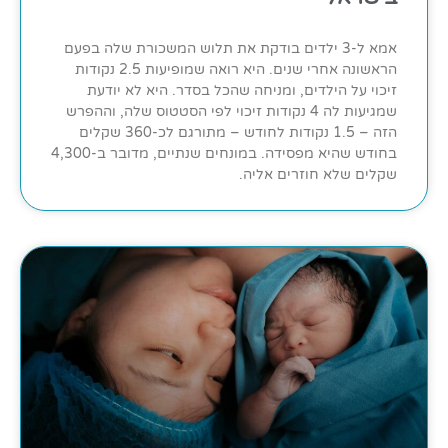
אמא ל-3 ילדים בודקת את תלוש המשכורת שלה בפעם
הראשונה אחרי שנים. היא רואה שמופיעות 2.5 נקודות
זיכוי על הילדים, ומניחה שהכל בסדר. היא לא יודעת
שמגיעות לה 4 נקודות זיכוי לפי הסטטוס שלה, וההפרש
הזה – 1.5 נקודות לחודש – מתורגם לכ-360 שקלים
בחודש שהיא מפסידה. במונחים שנתיים, מדובר ב-4,300
שקלים שלא חוזרים אליה.