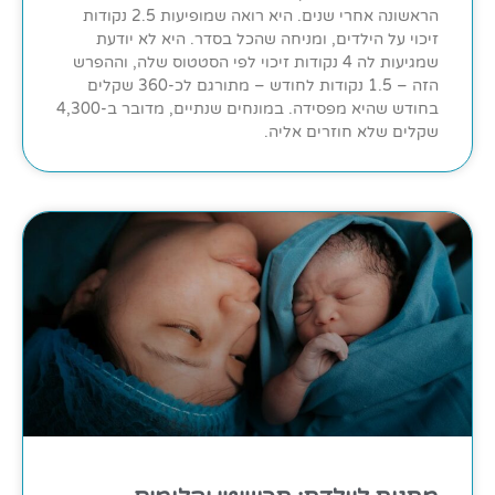
הראשונה אחרי שנים. היא רואה שמופיעות 2.5 נקודות
זיכוי על הילדים, ומניחה שהכל בסדר. היא לא יודעת
שמגיעות לה 4 נקודות זיכוי לפי הסטטוס שלה, וההפרש
הזה – 1.5 נקודות לחודש – מתורגם לכ-360 שקלים
בחודש שהיא מפסידה. במונחים שנתיים, מדובר ב-4,300
שקלים שלא חוזרים אליה.