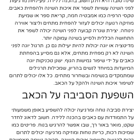
שינה טובה היא חלק חשוב בהכנה ללידה. פעילויות מרגיעות
לפני השינה עשויות לשפר את איכות השינה ולהפחית כאבים.
טקסי הרפיה כמו אמבטיה חמה, קריאת ספר או שמיעת
מוזיקה רגועה יכולים לעזור להפחית מתחים וליצור אווירה
נינוחה. יצירת שגרה קבועה לפני השינה יכולה לשפר את
התחושה הכללית ולסייע בשינה עמוקה יותר.
מדיטציה או יוגה יכולות להיות יעילות גם כן. תרגול יוגה לפני
השינה לא רק מפחית מתחים, אלא גם מסייע בהפחתת
כאבים על ידי שיפור גמישות הגוף. ישנן טכניקות יוגה
המיועדות במיוחד לנשים בהריון, שמכילות תרגילים
שמתמקדים בנשימה ובשחרור מתחים. כל אלו יכולים לתרום
לשיפור איכות השינה ולהקל על הכאב.
השפעת הסביבה על הכאב
יצירת סביבה נוחה ומרגיעה יכולה להשפיע באופן משמעותי
על התמודדות עם כאבים בהכנה ללידה. חשוב לדאוג לחדר
שקט, מואר באור רך, שבו אפשר להרגיש בנוח. פריטים כמו
שמיכות רכות, כריות נוחות ומוזיקה מרגיעה יכולים לתרום
רבות לרגיעה ולשיפור איכות השינה. סביבה נעימה מאפשרת