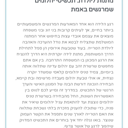
מתנות ליולדת: תכשיטי יהלומים
שמרגשים באמת
רגע הלידה הוא אחד המאורעות המרגשים והמשמעותיים
ביותר בחיים, אך לעיתים קרובות בני זוג ובני משפחה
מוצאים את עצמם אובדי עצות בחיפוש אחר המתנה
המושלמת שתצליח לבטא את גודל ההערכה והאהבה
ליולדת הטרייה. בעוד שטבעות אירוסין הן סמל לתחילת
הדרך המשותפת, מתנת לידה יוקרתית היא הדרך להנציח
את הרגע המכונן בו המשפחה התרחבה. בין אם אתם
מחפשים שרשרת זהב עם יהלום עדינה שתלווה אותה
ביומיום, צמיד טניס יהלומים קלאסי שמשדר יוקרה
נצחית, או אולי טבעת יהלום מעבדה מרשימה ובת קיימא,
הבחירה הנכונה דורשת הבנה של הסגנון האישי והערך
הרגשי של התכשיט. במדריך זה נסייע לכם לנווט בין
האפשרויות השונות, החל מהבחירה בשרשרת טניס
יהלומים נוצצת ועד להתאמת עגיל יהלומים שיאיר את
פניה, כדי שתוכלו להעניק מזכרת בלתי נשכחת שתלווה
את האם הטרייה לאורך שנים ותסמל את הקשר העמוק
שנוצר. בואו נגלה יחד איך בוחרים את התכשיט המדויק
שיהפוך לרגע של אושר צרוף.