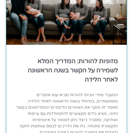
מזוגיות להורות: המדריך המלא
לשמירה על הקשר בשנה הראשונה
לאחר הלידה
המעבר מחיי זוגיות להורות מביא עמו אתגרים
משמעותיים, במיוחד בשנה הראשונה לאחר הלידה.
מאמר זה סוקר את השינויים הדינמיים המתרחשים בקשר
הזוגי, מציע כלים מקצועיים להתמודדות עם עייפות
ושחיקה, ומסביר כיצד ניתן לשמור על אינטימיות
ותקשורת פתוחה. גלו את הדרכים לבסס שותפות חזקה
ולצלוח את המעבר להורות בצורה המיטבית.