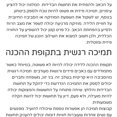
על הכאב ולהפחית את תחושת הבדידות. המלווה יכול להציע
עיסויים, תמיכה פיזית או פשוט להיות נוכח ולספק ביטחון.
בנוסף, יש לשקול את השפעת המוזיקה או הסביבה החיובית
על חוויית הלידה. מוזיקה מרגיעה יכולה לשפר את מצב הרוח
ולסייע בהפחתת הכאב. כל פרט קטן יכול להשפיע על החוויה
הכללית, ולכן חשוב למצוא את השילוב הנכון של תמיכה
פיזית ומנטלית.
תמיכה רגשית בתקופת ההכנה
תקופת ההכנה ללידה יכולה להיות לא פשוטה, במיוחד כאשר
מתמודדים עם כאבים פיזיים ורגשות מעורבים. תמיכה רגשית
מהסביבה היא קריטית בשלב זה. בני זוג, משפחה וחברים
יכולים לספק את התמיכה הנדרשת כדי להקל על תחושת
הבדידות והלחץ. שיחה פתוחה על החששות והמצוקות יכולה
להיות מועילה, ולא פעם, דיון על תחושות יכול להוות הקלה
משמעותית.
קבוצות תמיכה הן אפשרות נוספת שיכולה להועיל. מפגשים
עם נשים אחרות שעוברות חוויות דומות יכולים להעניק תחושת