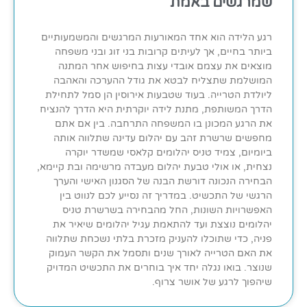
שמרגשים באמת
רגע הלידה הוא אחד המאורעות המרגשים והמשמעותיים
ביותר בחיים, אך לעיתים קרובות בני זוג ובני משפחה
מוצאים את עצמם אובדי עצות בחיפוש אחר המתנה
המושלמת שתצליח לבטא את גודל ההערכה והאהבה
ליולדת הטרייה. בעוד שטבעות אירוסין הן סמל לתחילת
הדרך המשותפת, מתנת לידה יוקרתית היא הדרך להנציח
את הרגע המכונן בו המשפחה התרחבה. בין אם אתם
מחפשים שרשרת זהב עם יהלום עדינה שתלווה אותה
ביומיום, צמיד טניס יהלומים קלאסי שמשדר יוקרה
נצחית, או אולי טבעת יהלום מעבדה מרשימה ובת קיימא,
הבחירה הנכונה דורשת הבנה של הסגנון האישי והערך
הרגשי של התכשיט. במדריך זה נסייע לכם לנווט בין
האפשרויות השונות, החל מהבחירה בשרשרת טניס
יהלומים נוצצת ועד להתאמת עגיל יהלומים שיאיר את
פניה, כדי שתוכלו להעניק מזכרת בלתי נשכחת שתלווה
את האם הטרייה לאורך שנים ותסמל את הקשר העמוק
שנוצר. בואו נגלה יחד איך בוחרים את התכשיט המדויק
שיהפוך לרגע של אושר צרוף.