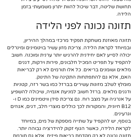
תחושת שליטה, דבר שיכול להוות יתרון משמעותי בזמן
הלידה.
תזונה נכונה לפני הלידה
תזונה מאוזנת משחקת תפקיד מרכזי במהלך ההיריון,
ובמיוחד לקראת הלידה. צריכת מזון עשיר בויטמינים ומינרלים
יכולה לסייע לאם יחידנית להרגיש יותר ערנית ומוכנה. חשוב
להקפיד על תפריט המכיל חלבונים, פירות וירקות, דגנים
מלאים ושומנים בריאים. כל אלו תורמים לא רק לבריאות
האם, אלא גם להתפתחות התקינה של התינוק.
מומלץ לשלב מזונות עשירים בברזל כמו בשר רזה, קטניות
ודגנים מלאים. ברזל חשוב למניעת אנמיה, שיכולה להשפיע
על אנרגיה ועל מצב רוח. גם צריכת סידן וויטמינים כמו D ו-
B12 חיונית, והמקורות לכך כוללים מוצרי חלב, דגים, אגוזים
וגרעינים.
בנוסף, יש להקפיד על שתייה מספקת של מים, במיוחד
לקראת הלידה, כאשר הגוף זקוק להידרציה גבוהה יותר.
תזונה נכונה לא רק מקדמת בריאות פיזית, אלא גם תורמת