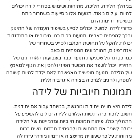
במהלך הלידה. הליכה, מתיחות ושימוש בכדורי לידה יכולים
להיות יעילים מאוד. תנועות אלו מסייעות בשחרור מתח
ובשיפור זרימת הדם.
כדורי לידה, למשל, יכולים לסייע בשיפור העמדה של התינוק
ובכך להפחית כאבים. תנועות רכות כמו סיבובים או התנדנדות
יכולות להקל על תחושת הכאב ולסייע בשחרור של
אנדורפינים, ההורמונים המפחיתים כאב.
כמו כן, תרגול טכניקות תנועה כבר בשבועות האחרונים של
ההיריון יכול לשפר את הכושר הפיזי ולהכין את הגוף למאמץ
של הלידה. תנועה חופשית מאפשרת לאם ילדת להיות קשובה
לגופה, ולהגיב לצרכיה בצורה אינדיבידואלית.
תמונות חיוביות של לידה
לידה היא חוויה ייחודית ומרגשת, במיוחד עבור אם יחידנית.
חשוב לזכור כי הרגשות הנלווים ללידה יכולים להשפיע על
התהליך כולו. פיתוח תמונות חיוביות ומדמיינות של הלידה
יכולה לשפר את התחושות ולהפחית חרדות. נשים רבות
מדווחות על כך שעשיית מדיטציה או דמיון מודרך עזרו להן