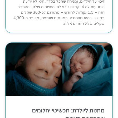
זיכוי על הילדים, ומניחה שהכל בסדר. היא לא יודעת
שמגיעות לה 4 נקודות זיכוי לפי הסטטוס שלה, וההפרש
הזה – 1.5 נקודות לחודש – מתורגם לכ-360 שקלים
בחודש שהיא מפסידה. במונחים שנתיים, מדובר ב-4,300
שקלים שלא חוזרים אליה.
מתנות ליולדת: תכשיטי יהלומים