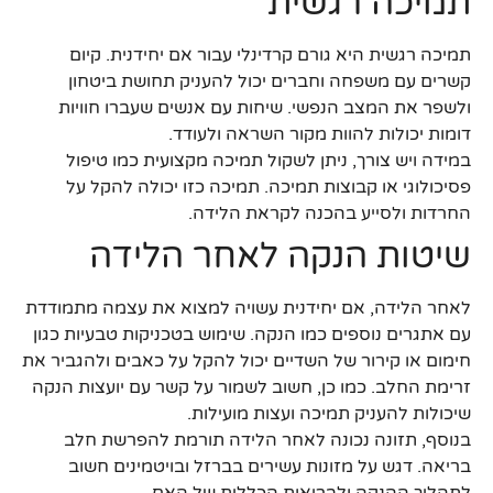
תמיכה רגשית
תמיכה רגשית היא גורם קרדינלי עבור אם יחידנית. קיום
קשרים עם משפחה וחברים יכול להעניק תחושת ביטחון
ולשפר את המצב הנפשי. שיחות עם אנשים שעברו חוויות
דומות יכולות להוות מקור השראה ולעודד.
במידה ויש צורך, ניתן לשקול תמיכה מקצועית כמו טיפול
פסיכולוגי או קבוצות תמיכה. תמיכה כזו יכולה להקל על
החרדות ולסייע בהכנה לקראת הלידה.
שיטות הנקה לאחר הלידה
לאחר הלידה, אם יחידנית עשויה למצוא את עצמה מתמודדת
עם אתגרים נוספים כמו הנקה. שימוש בטכניקות טבעיות כגון
חימום או קירור של השדיים יכול להקל על כאבים ולהגביר את
זרימת החלב. כמו כן, חשוב לשמור על קשר עם יועצות הנקה
שיכולות להעניק תמיכה ועצות מועילות.
בנוסף, תזונה נכונה לאחר הלידה תורמת להפרשת חלב
בריאה. דגש על מזונות עשירים בברזל ובויטמינים חשוב
לתהליך ההנקה ולבריאות הכללית של האם.