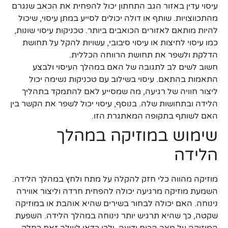
עיסוי עדין באזור הגב התחתון יכול להפחית את הכאב שנגרם
מהתכווצויות. שותף או דולה יכולים לסייע במתן עיסוי, שיכול
להיות מותאם לאזורים הכואבים ביותר. טכניקות עיסוי שונות,
כמו עיסוי לחיצות או עיסוי סיבובי, עשויות להקל על תחושת
הדלקת ולשפר את תחושת הרווחה הכללית.
חשוב לשים לב לתגובה של האם במהלך העיסוי ולבצע
התאמות בהתאם. עיסוי בשילוב עם טכניקות נשימה יכול
ליצור חוויה של רגיעה, מה שמסייע לאם להתמקד בתהליך
הלידה ובתחושות שלה. בנוסף, עיסוי יכול לשפר את הקשר בין
האם לשותף בתקופה המאתגרת הזו.
שימוש במוזיקה במהלך
הלידה
מוזיקה מהווה כלי חזק להקלה על מתח ולחץ במהלך הלידה.
השמעת מוזיקה מרגיעה יכולה להפחית חרדה וליצור אווירה
נינוחה. האם יכולה לבחור בשירים שהיא אוהבת או במוזיקה
שקטה, כך שהיא תרגיש יותר נינוחה במהלך הלידה. השפעת
המוזיקה על מצב הרוח ידועה, ולכן כדאי לשלב זאת כחלק