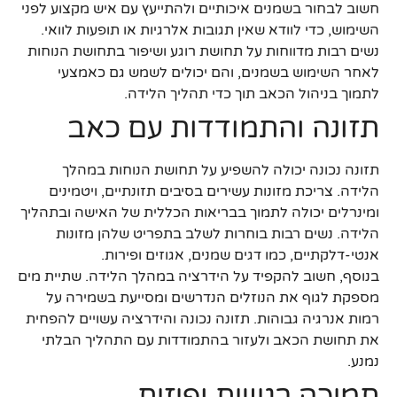
חשוב לבחור בשמנים איכותיים ולהתייעץ עם איש מקצוע לפני
השימוש, כדי לוודא שאין תגובות אלרגיות או תופעות לוואי.
נשים רבות מדווחות על תחושת רוגע ושיפור בתחושת הנוחות
לאחר השימוש בשמנים, והם יכולים לשמש גם כאמצעי
לתמוך בניהול הכאב תוך כדי תהליך הלידה.
תזונה והתמודדות עם כאב
תזונה נכונה יכולה להשפיע על תחושת הנוחות במהלך
הלידה. צריכת מזונות עשירים בסיבים תזונתיים, ויטמינים
ומינרלים יכולה לתמוך בבריאות הכללית של האישה ובתהליך
הלידה. נשים רבות בוחרות לשלב בתפריט שלהן מזונות
אנטי-דלקתיים, כמו דגים שמנים, אגוזים ופירות.
בנוסף, חשוב להקפיד על הידרציה במהלך הלידה. שתיית מים
מספקת לגוף את הנוזלים הנדרשים ומסייעת בשמירה על
רמות אנרגיה גבוהות. תזונה נכונה והידרציה עשויים להפחית
את תחושת הכאב ולעזור בהתמודדות עם התהליך הבלתי
נמנע.
תמיכה רגשית ופיזית