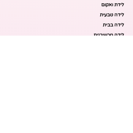
לידת ואקום
לידה טבעית
לידה בבית
לידה מכשירנית
לידה בבית
לידה קיסרית
לידת תאומים
מאמרים אחרונים
בריאות האם והעובר: כל הכלים והבדיקות להריון בטוח
ובריא
הכנה ללידה: המדריך המקיף לכל מה שצריך לקנות לתינוק
לפני שמגיע הביתה