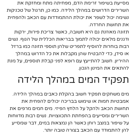
מסייעת בשיפור זרימת הדם, מפחיתה מתח ומחזקת את
השרירים הדרושים במהלך הלידה. כמו כן, תרגול של טכניקות
נשימה יכול לשפר את יכולת ההתמודדות עם הכאב ולהפחית
את תחושת החרדה.
תזונה מאוזנת גם היא חשובה, כאשר צריכת פירות, ירקות
ודגנים מלאים יכולה לתמוך בבריאות הכללית של הגוף. נשים
רבות בוחרות להוסיף לתפריט שלהן תוספי תזונה כמו ברזל
או סידן, כדי להבטיח שהן מקבלות את כל הדרוש במהלך
ההיריון. חשוב להתייעץ עם רופא לפני קבלת תוספים, על מנת
להתאים את המינון הנכון.
תפקיד המים במהלך הלידה
מים משחקים תפקיד חשוב בהקלת כאבים במהלך הלידה.
אמבטיות חמות או שימוש בבריכה יכולים להפחית את
תחושת הכאב ולהקל על הלחץ הפיזי. מים חמים מרפים את
השרירים ומסייעים בהפחתת התכווצויות. נשים רבות מדווחות
על שיפור במצב רוחן כאשר הן נמצאות במים, דבר שמסייע
להן להתמודד עם הכאב בצורה טובה יותר.