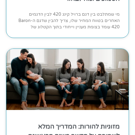
מי שמתלבט בין דגם ברויל קינג 420 לבין הדגמים
האחרים בטווח המחיר שלו, צריך להבין שדגם ה-Baron
420 עומד בצומת מעניין וייחודי בתוך הקטלוג של
מזוגיות להורות: המדריך המלא