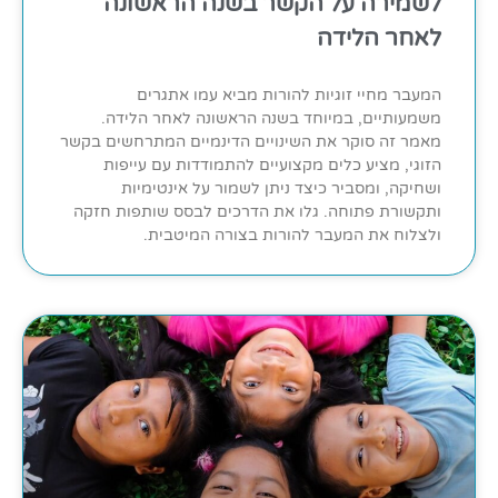
לשמירה על הקשר בשנה הראשונה
לאחר הלידה
המעבר מחיי זוגיות להורות מביא עמו אתגרים
משמעותיים, במיוחד בשנה הראשונה לאחר הלידה.
מאמר זה סוקר את השינויים הדינמיים המתרחשים בקשר
הזוגי, מציע כלים מקצועיים להתמודדות עם עייפות
ושחיקה, ומסביר כיצד ניתן לשמור על אינטימיות
ותקשורת פתוחה. גלו את הדרכים לבסס שותפות חזקה
ולצלוח את המעבר להורות בצורה המיטבית.