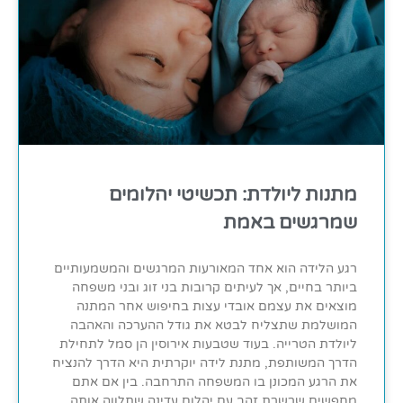
מתנות ליולדת: תכשיטי יהלומים
שמרגשים באמת
רגע הלידה הוא אחד המאורעות המרגשים והמשמעותיים
ביותר בחיים, אך לעיתים קרובות בני זוג ובני משפחה
מוצאים את עצמם אובדי עצות בחיפוש אחר המתנה
המושלמת שתצליח לבטא את גודל ההערכה והאהבה
ליולדת הטרייה. בעוד שטבעות אירוסין הן סמל לתחילת
הדרך המשותפת, מתנת לידה יוקרתית היא הדרך להנציח
את הרגע המכונן בו המשפחה התרחבה. בין אם אתם
מחפשים שרשרת זהב עם יהלום עדינה שתלווה אותה