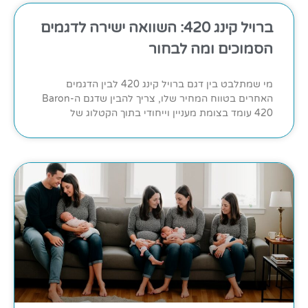
ברויל קינג 420: השוואה ישירה לדגמים
הסמוכים ומה לבחור
מי שמתלבט בין דגם ברויל קינג 420 לבין הדגמים
האחרים בטווח המחיר שלו, צריך להבין שדגם ה-Baron
420 עומד בצומת מעניין וייחודי בתוך הקטלוג של