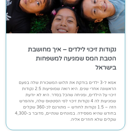
נקודות זיכוי לילדים – איך מחושבת
הטבת המס שמגיעה למשפחות
בישראל
אמא ל-3 ילדים בודקת את תלוש המשכורת שלה בפעם
הראשונה אחרי שנים. היא רואה שמופיעות 2.5 נקודות
זיכוי על הילדים, ומניחה שהכל בסדר. היא לא יודעת
שמגיעות לה 4 נקודות זיכוי לפי הסטטוס שלה, וההפרש
הזה – 1.5 נקודות לחודש – מתורגם לכ-360 שקלים
בחודש שהיא מפסידה. במונחים שנתיים, מדובר ב-4,300
שקלים שלא חוזרים אליה.