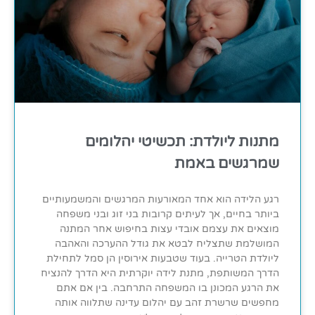
מתנות ליולדת: תכשיטי יהלומים
שמרגשים באמת
רגע הלידה הוא אחד המאורעות המרגשים והמשמעותיים
ביותר בחיים, אך לעיתים קרובות בני זוג ובני משפחה
מוצאים את עצמם אובדי עצות בחיפוש אחר המתנה
המושלמת שתצליח לבטא את גודל ההערכה והאהבה
ליולדת הטרייה. בעוד שטבעות אירוסין הן סמל לתחילת
הדרך המשותפת, מתנת לידה יוקרתית היא הדרך להנציח
את הרגע המכונן בו המשפחה התרחבה. בין אם אתם
מחפשים שרשרת זהב עם יהלום עדינה שתלווה אותה