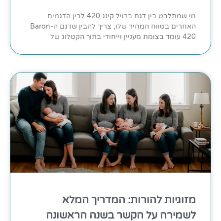
מי שמתלבט בין דגם ברויל קינג 420 לבין הדגמים
האחרים בטווח המחיר שלו, צריך להבין שדגם ה-Baron
420 עומד בצומת מעניין וייחודי בתוך הקטלוג של
מזוגיות להורות: המדריך המלא
לשמירה על הקשר בשנה הראשונה