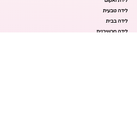
לידת ואקום
לידה טבעית
לידה בבית
לידה מכשירנית
לידה בבית
לידה קיסרית
לידת תאומים
מאמרים אחרונים
בריאות האם והעובר: כל הכלים והבדיקות להריון בטוח
ובריא
הכנה ללידה: המדריך המקיף לכל מה שצריך לקנות לתינוק
לפני שמגיע הביתה
ברויל קינג 420: השוואה ישירה לדגמים הסמוכים ומה