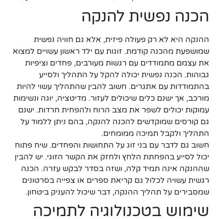
הכנה נפשית להנקה
ההנקה היא לא רק פעולה פיזית, אלא גם חוויה נפשית
שמושפעת מהכנה קודמת. זוגות עם ילד ראשון עשויים למצוא
את עצמם מתמודדים עם רגשות מעורבים, פחדים וציפיות
גבוהות. הכנה נפשית יכולה להקל על התהליך ולסייע
בהתמודדות עם אתגרים. חשוב להבין שהתהליך עשוי להיות
מורכב, אך ישנם כלים שיכולים לעזור. מדיטציה, יוגה ונשימות
עמוקות יכולים לשפר את מצב הרוח ולהפחית חרדות. ישנם
גם קורסים שמוקדשים להכנה להנקה, בהם ניתן ללמוד על
התהליך ולקבל תמיכה ממומחים.
חשוב גם לדבר עם בני זוג על התחושות והפחדים. שיח פתוח
יכול לסייע בהפחתת הלחץ ולחזק את הקשר הזוגי. יש להבין
שההנקה אינה תמיד קלה, ושזה בסדר לבקש עזרה. הכנה
רגשית עשויה לכלול גם קריאת ספרים או צפייה בסרטונים
שמסבירים על תהליך ההנקה, דבר שיכול להעניק ביטחון.
שימוש בטכנולוגיה לתמיכה