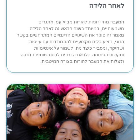
לאחר הלידה
המעבר מחיי זוגיות להורות מביא עמו אתגרים
משמעותיים, במיוחד בשנה הראשונה לאחר הלידה.
מאמר זה סוקר את השינויים הדינמיים המתרחשים בקשר
הזוגי, מציע כלים מקצועיים להתמודדות עם עייפות
ושחיקה, ומסביר כיצד ניתן לשמור על אינטימיות
ותקשורת פתוחה. גלו את הדרכים לבסס שותפות חזקה
ולצלוח את המעבר להורות בצורה המיטבית.