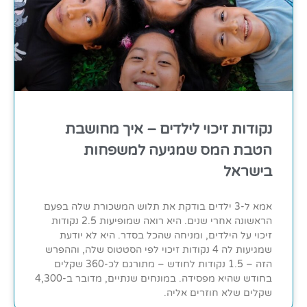
נקודות זיכוי לילדים – איך מחושבת
הטבת המס שמגיעה למשפחות
בישראל
אמא ל-3 ילדים בודקת את תלוש המשכורת שלה בפעם
הראשונה אחרי שנים. היא רואה שמופיעות 2.5 נקודות
זיכוי על הילדים, ומניחה שהכל בסדר. היא לא יודעת
שמגיעות לה 4 נקודות זיכוי לפי הסטטוס שלה, וההפרש
הזה – 1.5 נקודות לחודש – מתורגם לכ-360 שקלים
בחודש שהיא מפסידה. במונחים שנתיים, מדובר ב-4,300
שקלים שלא חוזרים אליה.