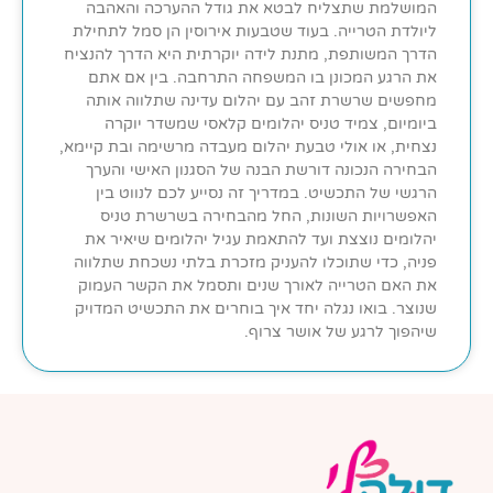
המושלמת שתצליח לבטא את גודל ההערכה והאהבה
ליולדת הטרייה. בעוד שטבעות אירוסין הן סמל לתחילת
הדרך המשותפת, מתנת לידה יוקרתית היא הדרך להנציח
את הרגע המכונן בו המשפחה התרחבה. בין אם אתם
מחפשים שרשרת זהב עם יהלום עדינה שתלווה אותה
ביומיום, צמיד טניס יהלומים קלאסי שמשדר יוקרה
נצחית, או אולי טבעת יהלום מעבדה מרשימה ובת קיימא,
הבחירה הנכונה דורשת הבנה של הסגנון האישי והערך
הרגשי של התכשיט. במדריך זה נסייע לכם לנווט בין
האפשרויות השונות, החל מהבחירה בשרשרת טניס
יהלומים נוצצת ועד להתאמת עגיל יהלומים שיאיר את
פניה, כדי שתוכלו להעניק מזכרת בלתי נשכחת שתלווה
את האם הטרייה לאורך שנים ותסמל את הקשר העמוק
שנוצר. בואו נגלה יחד איך בוחרים את התכשיט המדויק
שיהפוך לרגע של אושר צרוף.