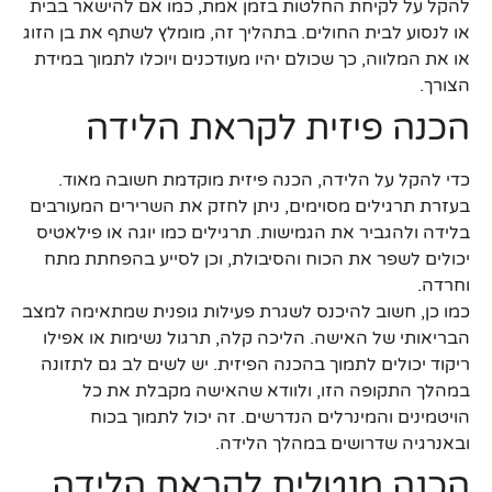
להקל על לקיחת החלטות בזמן אמת, כמו אם להישאר בבית
או לנסוע לבית החולים. בתהליך זה, מומלץ לשתף את בן הזוג
או את המלווה, כך שכולם יהיו מעודכנים ויוכלו לתמוך במידת
הצורך.
הכנה פיזית לקראת הלידה
כדי להקל על הלידה, הכנה פיזית מוקדמת חשובה מאוד.
בעזרת תרגילים מסוימים, ניתן לחזק את השרירים המעורבים
בלידה ולהגביר את הגמישות. תרגילים כמו יוגה או פילאטיס
יכולים לשפר את הכוח והסיבולת, וכן לסייע בהפחתת מתח
וחרדה.
כמו כן, חשוב להיכנס לשגרת פעילות גופנית שמתאימה למצב
הבריאותי של האישה. הליכה קלה, תרגול נשימות או אפילו
ריקוד יכולים לתמוך בהכנה הפיזית. יש לשים לב גם לתזונה
במהלך התקופה הזו, ולוודא שהאישה מקבלת את כל
הויטמינים והמינרלים הנדרשים. זה יכול לתמוך בכוח
ובאנרגיה שדרושים במהלך הלידה.
הכנה מנטלית לקראת הלידה