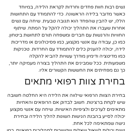
נשים רבות חוות פחדים וחרדות לקראת הלידה, במיוחד
כאשר מדובר בלידה הראשונה. כדי להתמודד עם התחושות
הללו, יש להבין שהפחד הוא תגובה טבעית. שיחה עם נשים
אחרות שעברו את התהליך יכולה להקל על המתח. שיתוף
החוויות והרגשות עם חברים ומשפחה תורם לתחושת ביטחון.
כמו כן, עבודה עם אנשי מקצוע, כמו פסיכולוגים או מדריכות
לידה, יכולה להעניק כלים להתמודד עם החרדות. טכניקות
כמו מדיטציה ודימיון מודרך עשויות להביא להקלה
משמעותית. ככל שמבינים את התהליך בצורה מעמיקה יותר,
כך גם מפחיתים את החששות הקשורים אליו.
בחירת צוות רפואי מתאים
בחירת הצוות הרפואי שילווה את הלידה היא החלטה חשובה
שיש לקחת ברצינות. חשוב לבדוק אם הרופאים והאחיות
מתאימים לערכים ולציפיות האישיות. שיחה עם אנשי מקצוע
יכולה לסייע בהבנת הגישות השונות להליך הלידה ובחירת
גישה שמתאימה לכל אחת.
נשים יכולות לשאול שאלות שקשורות לתהליכים רפואיים, כמו