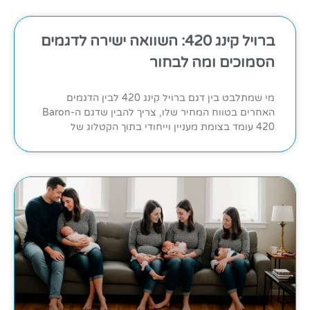
ברויל קינג 420: השוואה ישירה לדגמים
הסמוכים ומה לבחור
מי שמתלבט בין דגם ברויל קינג 420 לבין הדגמים
האחרים בטווח המחיר שלו, צריך להבין שדגם ה-Baron
420 עומד בצומת מעניין וייחודי בתוך הקטלוג של