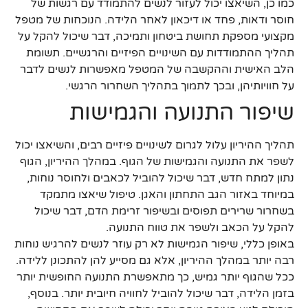
כמו כן, השיאצו יכול לעזור לנשים להתמודד עם רגשות של
חוסר ודאות, פחד או דיכאון לאחר הלידה. הנוכחות של מטפל
מקצועי מספקת תחושת ביטחון ותמיכה, דבר שיכול להקל על
תהליך ההתמודדות עם השינויים הפיזיים והרגשיים. תשומת
הלב האישית וההקשבה של המטפל מאפשרות לנשים לדבר
על חוויותיהן, ובכך לתמוך בתהליך השחרור הרגשי.
שיפור התנועה והגמישות
תהליך ההיריון עלול לגרום לשינויים פיזיים רבים, והשיאצו יכול
לשפר את התנועה והגמישות של הגוף. במהלך ההיריון, הגוף
נתון למתח חדש, דבר שיכול להוביל לכאבים ולחוסר נוחות,
במיוחד באזור הגב התחתון והאגן. טיפול שיאצו מתמקד
בשחרור שרירים תפוסים ובשיפור זרימת הדם, דבר שיכול
להקל על הכאב ולשפר את טווח התנועה.
באופן כללי, שיפור הגמישות לא רק עוזר לנשים להרגיש נוחות
רבה יותר במהלך ההיריון, אלא גם מסייע להן להתכונן ללידה.
ככל שהגוף יותר גמיש, כך מתאפשרת התנועה החופשית יותר
בזמן הלידה, דבר שיכול להוביל לחוויה חיובית יותר. בנוסף,