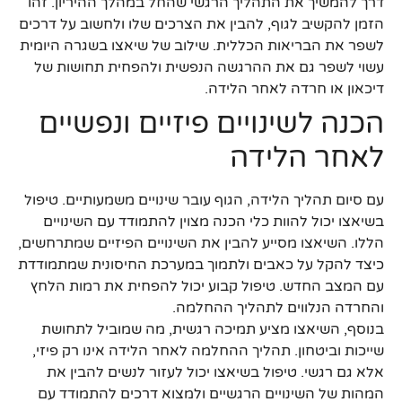
דרך להמשיך את התהליך הרגשי שהחל במהלך ההיריון. זהו
הזמן להקשיב לגוף, להבין את הצרכים שלו ולחשוב על דרכים
לשפר את הבריאות הכללית. שילוב של שיאצו בשגרה היומית
עשוי לשפר גם את ההרגשה הנפשית ולהפחית תחושות של
דיכאון או חרדה לאחר הלידה.
הכנה לשינויים פיזיים ונפשיים
לאחר הלידה
עם סיום תהליך הלידה, הגוף עובר שינויים משמעותיים. טיפול
בשיאצו יכול להוות כלי הכנה מצוין להתמודד עם השינויים
הללו. השיאצו מסייע להבין את השינויים הפיזיים שמתרחשים,
כיצד להקל על כאבים ולתמוך במערכת החיסונית שמתמודדת
עם המצב החדש. טיפול קבוע יכול להפחית את רמות הלחץ
והחרדה הנלווים לתהליך ההחלמה.
בנוסף, השיאצו מציע תמיכה רגשית, מה שמוביל לתחושת
שייכות וביטחון. תהליך ההחלמה לאחר הלידה אינו רק פיזי,
אלא גם רגשי. טיפול בשיאצו יכול לעזור לנשים להבין את
המהות של השינויים הרגשיים ולמצוא דרכים להתמודד עם