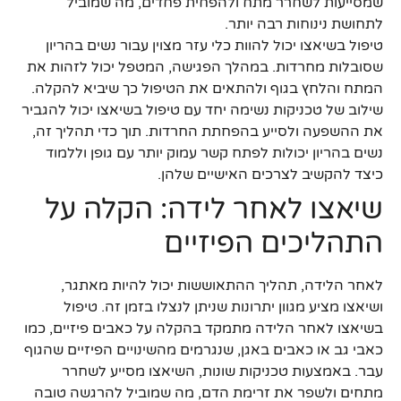
שמסייעות לשחרר מתח ולהפחית פחדים, מה שמוביל
לתחושת נינוחות רבה יותר.
טיפול בשיאצו יכול להוות כלי עזר מצוין עבור נשים בהריון
שסובלות מחרדות. במהלך הפגישה, המטפל יכול לזהות את
המתח והלחץ בגוף ולהתאים את הטיפול כך שיביא להקלה.
שילוב של טכניקות נשימה יחד עם טיפול בשיאצו יכול להגביר
את ההשפעה ולסייע בהפחתת החרדות. תוך כדי תהליך זה,
נשים בהריון יכולות לפתח קשר עמוק יותר עם גופן וללמוד
כיצד להקשיב לצרכים האישיים שלהן.
שיאצו לאחר לידה: הקלה על
התהליכים הפיזיים
לאחר הלידה, תהליך ההתאוששות יכול להיות מאתגר,
ושיאצו מציע מגוון יתרונות שניתן לנצלו בזמן זה. טיפול
בשיאצו לאחר הלידה מתמקד בהקלה על כאבים פיזיים, כמו
כאבי גב או כאבים באגן, שנגרמים מהשינויים הפיזיים שהגוף
עבר. באמצעות טכניקות שונות, השיאצו מסייע לשחרר
מתחים ולשפר את זרימת הדם, מה שמוביל להרגשה טובה