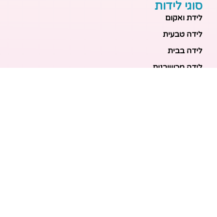
סוגי לידות
לידת ואקום
לידה טבעית
לידה בבית
לידה מכשירנית
לידה בבית
לידה קיסרית
לידת תאומים
מאמרים אחרונים
בריאות האם והעובר: כל הכלים והבדיקות להריון בטוח
ובריא
הכנה ללידה: המדריך המקיף לכל מה שצריך לקנות לתינוק
לפני שמגיע הביתה