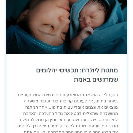
מתנות ליולדת: תכשיטי יהלומים
שמרגשים באמת
רגע הלידה הוא אחד המאורעות המרגשים והמשמעותיים
ביותר בחיים, אך לעיתים קרובות בני זוג ובני משפחה
מוצאים את עצמם אובדי עצות בחיפוש אחר המתנה
המושלמת שתצליח לבטא את גודל ההערכה והאהבה
ליולדת הטרייה. בעוד שטבעות אירוסין הן סמל לתחילת
הדרך המשותפת, מתנת לידה יוקרתית היא הדרך להנציח
את הרגע המכונן בו המשפחה התרחבה. בין אם אתם