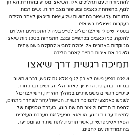
להתמודדות עם תהליכים אלו. השיאצו מסייע בהחזרת האיזון
לגוף, בהפחתת כאבים ובשיפור מצב הרוח. נשים רבות
מדווחות על שיפור בתחושות של עייפות ודיכאון לאחר הלידה
בעקבות טיפולים בשיאצו.
בנוסף, טיפולי שיאצו יכולים לסייע בניהול התסמינים הנלווים
להנקה, כמו כאבים בכתפיים ובגב. התמחות בטכניקות שיאצו
ממוקדות באזורים אלו יכולה להביא להקלה משמעותית
ולשפר את איכות החיים לאחר הלידה.
תמיכה רגשית דרך שיאצו
שיאצו מציע גישה לא רק לגוף אלא גם לנפש, דבר שחשוב
במיוחד בתקופת ההיריון ולאחר הלידה. נשים רבות חוות
שינויים רגשיים משמעותיים במהלך ההיריון, והשיאצו יכול
לשמש כאמצעי לתמיכה רגשית. הטיפול עוזר לשחרר מתחים,
להפחית חרדות וליצור תחושת רוגע. בעזרת טכניקות של
לחיצות עדינות ומגע, השיאצו מפעיל את מערכת העצבים
הפאראסימפתטית, אשר תורמת לתחושת רוגע ומסייעת
בהתמודדות עם לחצים.