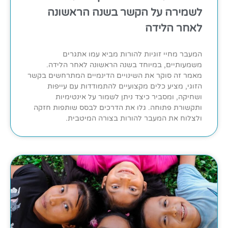
לשמירה על הקשר בשנה הראשונה
לאחר הלידה
המעבר מחיי זוגיות להורות מביא עמו אתגרים
משמעותיים, במיוחד בשנה הראשונה לאחר הלידה.
מאמר זה סוקר את השינויים הדינמיים המתרחשים בקשר
הזוגי, מציע כלים מקצועיים להתמודדות עם עייפות
ושחיקה, ומסביר כיצד ניתן לשמור על אינטימיות
ותקשורת פתוחה. גלו את הדרכים לבסס שותפות חזקה
ולצלוח את המעבר להורות בצורה המיטבית.