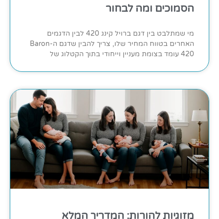
הסמוכים ומה לבחור
מי שמתלבט בין דגם ברויל קינג 420 לבין הדגמים
האחרים בטווח המחיר שלו, צריך להבין שדגם ה-Baron
420 עומד בצומת מעניין וייחודי בתוך הקטלוג של
מזוגיות להורות: המדריך המלא