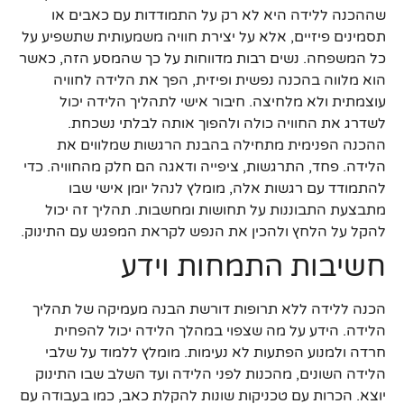
שההכנה ללידה היא לא רק על התמודדות עם כאבים או
תסמינים פיזיים, אלא על יצירת חוויה משמעותית שתשפיע על
כל המשפחה. נשים רבות מדווחות על כך שהמסע הזה, כאשר
הוא מלווה בהכנה נפשית ופיזית, הפך את הלידה לחוויה
עוצמתית ולא מלחיצה. חיבור אישי לתהליך הלידה יכול
לשדרג את החוויה כולה ולהפוך אותה לבלתי נשכחת.
ההכנה הפנימית מתחילה בהבנת הרגשות שמלווים את
הלידה. פחד, התרגשות, ציפייה ודאגה הם חלק מהחוויה. כדי
להתמודד עם רגשות אלה, מומלץ לנהל יומן אישי שבו
מתבצעת התבוננות על תחושות ומחשבות. תהליך זה יכול
להקל על הלחץ ולהכין את הנפש לקראת המפגש עם התינוק.
חשיבות התמחות וידע
הכנה ללידה ללא תרופות דורשת הבנה מעמיקה של תהליך
הלידה. הידע על מה שצפוי במהלך הלידה יכול להפחית
חרדה ולמנוע הפתעות לא נעימות. מומלץ ללמוד על שלבי
הלידה השונים, מהכנות לפני הלידה ועד השלב שבו התינוק
יוצא. הכרות עם טכניקות שונות להקלת כאב, כמו בעבודה עם