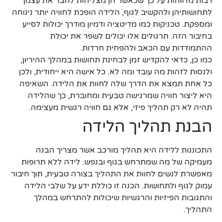
רבות מדווחות על כך שכאשר הן מצליחות לחבר את עצמן
לתחושותיהן ולהקשיב לגוף, הלידה הופכת לחוויה יותר נינוחה
ומספקת. טכניקות כמו מדיטציה ודמיון מודרך יכולות לסייע
בחיבור הזה. תרגולים אלו יכולים לשפר את יכולת
ההתמודדות עם הכאב ולהפחית חרדות.
כמו כן, כדאי להקדיש זמן לבחינת תחושות במהלך ההיריון,
ולנסות לזהות מה עובד ומה לא. כל אישה היא ייחודית, ולכן
כל אחת תמצא את הדרך שלה לחוות את הלידה. השאיפה
היא ליצור חוויה שמרגישה טבעית ומחוברת, כך שהלידה
תהיה לא רק תהליך פיזי, אלא גם חוויה רגשית מעצימה.
הבנת תהליך הלידה
התכוננות ללידה היא תהליך מורכב אשר מצריך הבנה
מעמיקה של מה שמתרחש בגוף ובנפש. לידה ללא תרופות
מאפשרת לנשים לחוות את התהליך בצורה טבעית, תוך חיבור
עמוק לגוף ולתחושות. הכנה זו כוללת ידע על שלבי הלידה
והתגובות הפיזיות והרגשיות שיכולות להתרחש במהלך
התהליך.