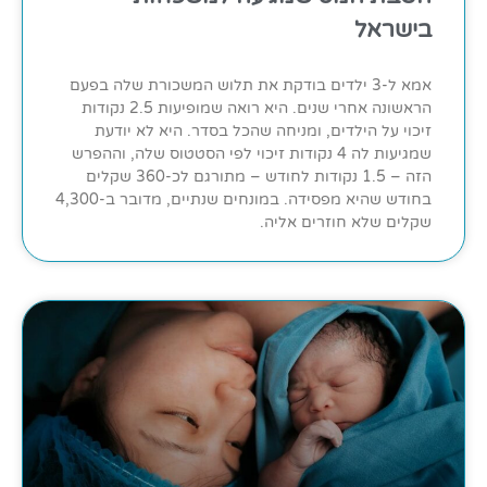
בישראל
אמא ל-3 ילדים בודקת את תלוש המשכורת שלה בפעם
הראשונה אחרי שנים. היא רואה שמופיעות 2.5 נקודות
זיכוי על הילדים, ומניחה שהכל בסדר. היא לא יודעת
שמגיעות לה 4 נקודות זיכוי לפי הסטטוס שלה, וההפרש
הזה – 1.5 נקודות לחודש – מתורגם לכ-360 שקלים
בחודש שהיא מפסידה. במונחים שנתיים, מדובר ב-4,300
שקלים שלא חוזרים אליה.