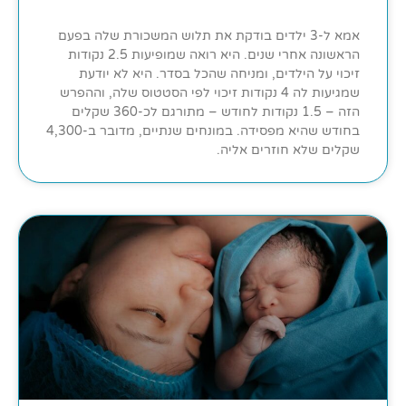
אמא ל-3 ילדים בודקת את תלוש המשכורת שלה בפעם
הראשונה אחרי שנים. היא רואה שמופיעות 2.5 נקודות
זיכוי על הילדים, ומניחה שהכל בסדר. היא לא יודעת
שמגיעות לה 4 נקודות זיכוי לפי הסטטוס שלה, וההפרש
הזה – 1.5 נקודות לחודש – מתורגם לכ-360 שקלים
בחודש שהיא מפסידה. במונחים שנתיים, מדובר ב-4,300
שקלים שלא חוזרים אליה.