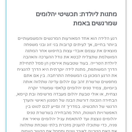
מתנות ליולדת: תכשיטי יהלומים
שמרגשים באמת
רגע הלידה הוא אחד המאורעות המרגשים והמשמעותיים
ביותר בחיים, אך לעיתים קרובות בני זוג ובני משפחה
מוצאים את עצמם אובדי עצות בחיפוש אחר המתנה
המושלמת שתצליח לבטא את גודל ההערכה והאהבה
ליולדת הטרייה. בעוד שטבעות אירוסין הן סמל לתחילת
הדרך המשותפת, מתנת לידה יוקרתית היא הדרך להנציח
את הרגע המכונן בו המשפחה התרחבה. בין אם אתם
מחפשים שרשרת זהב עם יהלום עדינה שתלווה אותה
ביומיום, צמיד טניס יהלומים קלאסי שמשדר יוקרה
נצחית, או אולי טבעת יהלום מעבדה מרשימה ובת קיימא,
הבחירה הנכונה דורשת הבנה של הסגנון האישי והערך
הרגשי של התכשיט. במדריך זה נסייע לכם לנווט בין
האפשרויות השונות, החל מהבחירה בשרשרת טניס
יהלומים נוצצת ועד להתאמת עגיל יהלומים שיאיר את
פניה, כדי שתוכלו להעניק מזכרת בלתי נשכחת שתלווה
את האם הטרייה לאורך שנים ותסמל את הקשר העמוק