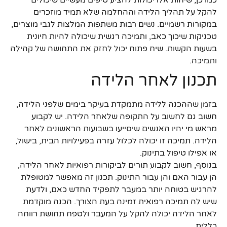
כמו כן, שיחות אלו יכולות להציע טיפים מעשיים שיכולים
להקל על תהליך הלידה וההחלמה שלא תמיד מוזכרים
במקורות רשמיים. נשים רבות משתפות המלצות לגבי מוצרים,
טכניקות שיכוך כאב, ותמיכה רגשית שיכולה להיות חיונית
בשעות הקשות. שיח פתוח יכול לחזק את התחושה של קהילה
ותמיכה.
תכנון לאחר הלידה
בזמן שההכנה ללידה מתמקדת בעיקר בימים שלפני הלידה,
חשוב גם לחשוב על התקופה שלאחר הלידה. יש לקבוע
מראש מי יהיו האנשים שיסייעו בשבועות הראשונים לאחר
הלידה. תמיכה זו יכולה לכלול עזרה בפעילויות הבית, בישול,
או אפילו טיפול בתינוק.
בנוסף, חשוב לקבוע תורים לביקורות רפואיות לאחר הלידה,
הן עבור האם והן עבור התינוק. תכנון זה מאפשר למטופלת
להרגיש בטוחה יותר במעבר לתפקיד החדש כאם, ולדעת
שיש לה תמיכה רפואית זמינה בעת הצורך. הכנה מוקדמת
לאחר הלידה יכולה להקל על המעבר ולטפח תחושת רווחה
כללית.