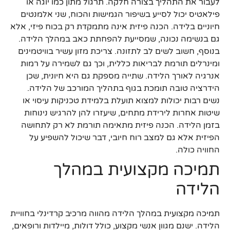
לעבור את התהליך בצורה חלקה. תרגול מתון כמו יוגה או
פילאטיס יכול לסייע בשיפור הגמישות והכוח, שני אלמנטים
חיוניים בלידה. הכנה פיזית אינה מתמקדת רק בכוח פיזי, אלא
גם בנשימה נכונה, שמסייעת להפחתת כאב במהלך הלידה.
בנוסף, חשוב לשים לב לתזונה. צריכת מזון עשיר בוויטמינים
ומינרלים תורמת לבריאות כללית, וכך גם לשמירה על רמות
אנרגיה לאורך הלידה. שתייה מספקת גם היא חיונית, שכן
הידרציה טובה תומכת בגוף בתהליך המורכב של הלידה.
נשים רבות יכולות למצוא תועלת בלמידת טכניקות עיסוי או
שיטות אחרות לירידת מתחים, שיעזרו להן להרגיש נינוחות
בזמן הלידה. הכנה פיזית מתאימה תורמת לא רק לתחושה
הפיזית אלא גם למצב רוח חיובי, דבר שיכול להשפיע על
החוויה כולה.
תמיכה מקצועית במהלך
הלידה
תמיכה מקצועית במהלך הלידה מהווה מרכיב קרדינלי בחוויית
הלידה. ישנם מגוון אנשי מקצוע, כולל דולות, מיילדות ורופאים,