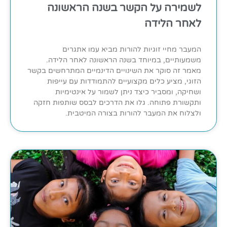
לשמירה על הקשר בשנה הראשונה
לאחר הלידה
המעבר מחיי זוגיות להורות מביא עמו אתגרים
משמעותיים, במיוחד בשנה הראשונה לאחר הלידה.
מאמר זה סוקר את השינויים הדינמיים המתרחשים בקשר
הזוגי, מציע כלים מקצועיים להתמודדות עם עייפות
ושחיקה, ומסביר כיצד ניתן לשמור על אינטימיות
ותקשורת פתוחה. גלו את הדרכים לבסס שותפות חזקה
ולצלוח את המעבר להורות בצורה המיטבית.