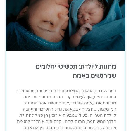
מתנות ליולדת: תכשיטי יהלומים
שמרגשים באמת
רגע הלידה הוא אחד המאורעות המרגשים והמשמעותיים
ביותר בחיים, אך לעיתים קרובות בני זוג ובני משפחה
מוצאים את עצמם אובדי עצות בחיפוש אחר המתנה
המושלמת שתצליח לבטא את גודל ההערכה והאהבה
ליולדת הטרייה. בעוד שטבעות אירוסין הן סמל לתחילת
הדרך המשותפת, מתנת לידה יוקרתית היא הדרך להנציח
את הרגע המכונן בו המשפחה התרחבה. בין אם אתם