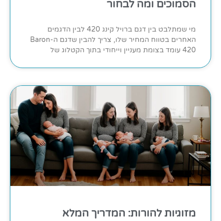
הסמוכים ומה לבחור
מי שמתלבט בין דגם ברויל קינג 420 לבין הדגמים
האחרים בטווח המחיר שלו, צריך להבין שדגם ה-Baron
420 עומד בצומת מעניין וייחודי בתוך הקטלוג של
מזוגיות להורות: המדריך המלא