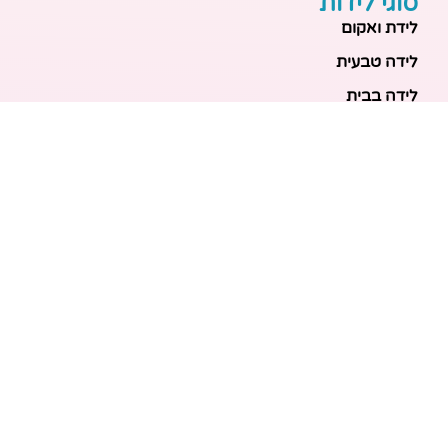
סוגי לידות
לידת ואקום
לידה טבעית
לידה בבית
לידה מכשירנית
לידה בבית
לידה קיסרית
לידת תאומים
מאמרים אחרונים
בריאות האם והעובר: כל הכלים והבדיקות להריון בטוח
ובריא
הכנה ללידה: המדריך המקיף לכל מה שצריך לקנות לתינוק
לפני שמגיע הביתה