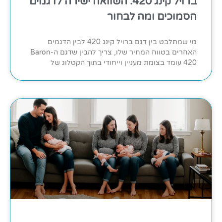
ברויל קינג 420: השוואה ישירה לדגמים
הסמוכים ומה לבחור
מי שמתלבט בין דגם ברויל קינג 420 לבין הדגמים
האחרים בטווח המחיר שלו, צריך להבין שדגם ה-Baron
420 עומד בצומת מעניין וייחודי בתוך הקטלוג של