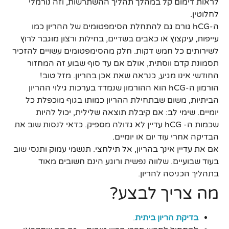
לראות דימום קל במהלך תהליך ההשתרשות, וזה נורמלי
לחלוטין.
ה-hCG גורם גם להתחלת הסימפטומים של ההריון כמו
עייפות, עיקצוץ או כאבים בשדיים, בחילות ורצון מוגבר לרוץ
לשירותים כל חמש דקות. חלק מהסימפטומים עשויים להזכיר
תסמונת קדם ווסתית, אולם אם עד סוף שבוע זה המחזור
החודשי אינו מגיע, כנראה שאת אכן בהריון. מזל טוב!
הורמון ה-hCG הוא ההורמון שנמדד בערכות גילוי ההריון
הביתיות, משום שבתחילת ההריון כמותו בגוף מוכפלת כל
יומיים. שימי לב: אם קיבלת תוצאה שלילית, יכול להיות
שכמות ה- hCG עדיין לא גדולה מספיק. כדאי לנסות שוב את
הבדיקה אחרי עוד יום או יומיים.
אם את עדיין אינך בהריון, אל תילחצי. תנשמי עמוק ותנסי שוב
בעוד שבועיים. שלווה נפשית ורוגע הינם חשובים מאוד
בתהליך הכניסה להריון.
מה צריך לבצע?
בדיקת הריון ביתית
.