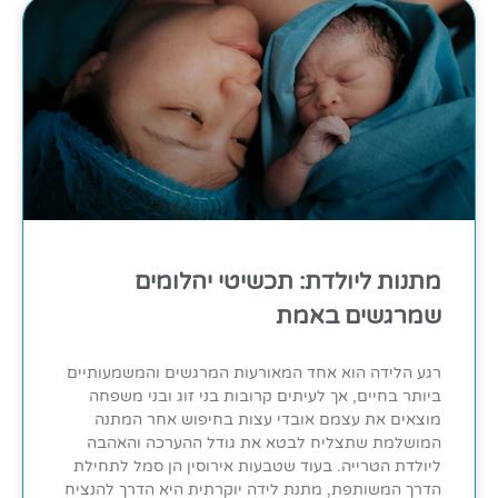
מתנות ליולדת: תכשיטי יהלומים
שמרגשים באמת
רגע הלידה הוא אחד המאורעות המרגשים והמשמעותיים
ביותר בחיים, אך לעיתים קרובות בני זוג ובני משפחה
מוצאים את עצמם אובדי עצות בחיפוש אחר המתנה
המושלמת שתצליח לבטא את גודל ההערכה והאהבה
ליולדת הטרייה. בעוד שטבעות אירוסין הן סמל לתחילת
הדרך המשותפת, מתנת לידה יוקרתית היא הדרך להנציח