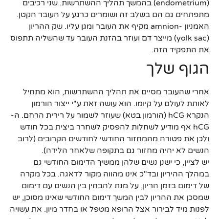
(endometrium) בהמשך תהליך ההשתרשות. שני רכיבים
מתפתחים גם הם בשלב זה ושומרים כרגע על העובר הקטן.
האמניון -amnion מקיף את העובר ומגן עליו. שק ההריון
(yolk sac) מייצר דם ועוזר בהזנת העובר עד שהשליה תתפוס
את התפקיד הזה.
הגוף שלך
אחרי שהעובר מסיים את תהליך ההשתרשות, הוא מתחיל
לאותת לעולם על קיומו. הוא עושה זאת ע"י ייצור הורמון
הנקרא hCG (הורמון בטא) שעוזר לשמור על רירית הרחם. ה-
hCG אף מודיע לשחלות להפסיק לשחרר ביצית בכל חודש
ולכן את פטורה מהמחזור החודשי לחודשים הקרובים (לרוב
הנשים לא יהיה מחזור גם בתקופה שלאחר הלידה).
יש לציין, כי ישנן נשים שלהן ממשיך הדימום החודשי גם
במהלך ההיריון ובד"כ אינו מהווה מקור לדאגה. בכל מקרה
של דימום בזמן הריון, על מנת להבחין בין הנשים עם דימום
שמסכן את ההריון לבין המשך דימום החודשי שאינו מסוכן, יש
לפנות מיד לבירור אצל הרופא מטפל או בחדר מיון. את עשויה