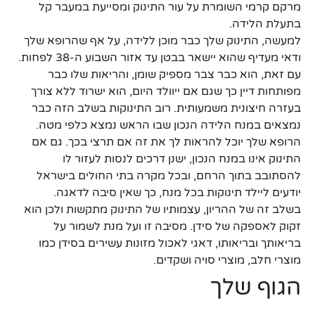
מרקם קרמי השומרת על עור התינוק ומסייעת במעבר קל
בתעלת הלידה.
למעשה, התינוק שלך כבר מוכן ללידה, על אף שהרופא שלך
ודאי מעדיף שהוא יישאר בבטן עד אזור השבוע ה-38 לפחות.
עם זאת, הוא כבר צבר מספיק שומן, והריאות שלו כבר
מפותחות דיין כך שגם אם ייוולד היום, הוא ישרוד ללא צורך
בעזרה חיצונית משמעותית. רוב התינוקות בשלב הזה כבר
נמצאים במנח הלידה הנכון שבו הראש נמצא כלפי מטה.
הרופא שלך יוכל להראות לך את זה אם תרצי בכך. גם אם
התינוק אינו במנח הנכון, ישנן דרכים לנסות לעזור לו
להסתובב בתוך הרחם, ובכל מקרה בתי החולים בישראל
יודעים ליילד תינוקות בכל מנח, כך שאין סיבה לדאגה.
בשלב זה של ההריון, עצמותיו של התינוק מתקשות ולכן הוא
זקוק לאספקה של סידן. מסיבה זו ועל מנת לשמור על
בריאותך ובריאותו, דאגי לאכול מזונות עשירים בסידן כמו
מוצרי חלב, מוצרי סויה ושקדים.
הגוף שלך