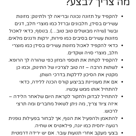
מה צריך לבצע?
להקפיד על תזונה נכונה ובריאה לך ולתינוק: מזונות
עשירים בסידן, חלבונים וברזל כמו מוצרי חלב, דגים
ובשר (שיהיו מבושלים טוב טוב…). בנוסף, כדאי לאכול
מזונות עשירים בסיבים כמו פירות, ירקות ודגנים מלאים.
כדאי להקפיד לאכול מזונות עשירים בסידן כמו מוצרי
חלב, מוצרי סויה ושקדים.
להקפיד לקחת את תוספי המזון כפי שהורה לך הרופא.
לשתות הרבה – זה טוב לצרכיו של התינוק, וכמו כן
מקטין את הסיכון לדלקות בדרכי השתן.
אם את מעוניינת בביצוע קורס הכנה ללידה, כדאי
להתחיל אותו ממש עכשיו.
להתחיל לבדוק ולחקור לקראת היום שלאחר הלידה –
איזה ציוד צריך, מה ניתן לשאול מחברים ומה תרצי
לרכוש.
להתאמן ולהפעיל את הגוף, אך לבחור בפעילות גופנית
רגועה יחסית כמו יוגה, פילאטיס או שחיה.
בצעי מעקב אחרי תנועות עובר. אם יש ירידה דרמטית