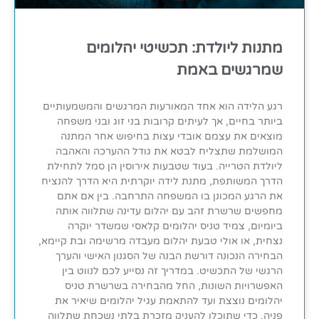
מתנות ליולדת: תכשיטי יהלומים
שמרגשים באמת
רגע הלידה הוא אחד המאורעות המרגשים והמשמעותיים
ביותר בחיים, אך לעיתים קרובות בני זוג ובני משפחה
מוצאים את עצמם אובדי עצות בחיפוש אחר המתנה
המושלמת שתצליח לבטא את גודל ההערכה והאהבה
ליולדת הטרייה. בעוד שטבעות אירוסין הן סמל לתחילת
הדרך המשותפת, מתנת לידה יוקרתית היא הדרך להנציח
את הרגע המכונן בו המשפחה התרחבה. בין אם אתם
מחפשים שרשרת זהב עם יהלום עדינה שתלווה אותה
ביומיום, צמיד טניס יהלומים קלאסי שמשדר יוקרה
נצחית, או אולי טבעת יהלום מעבדה מרשימה ובת קיימא,
הבחירה הנכונה דורשת הבנה של הסגנון האישי והערך
הרגשי של התכשיט. במדריך זה נסייע לכם לנווט בין
האפשרויות השונות, החל מהבחירה בשרשרת טניס
יהלומים נוצצת ועד להתאמת עגיל יהלומים שיאיר את
פניה, כדי שתוכלו להעניק מזכרת בלתי נשכחת שתלווה