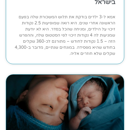
בישראל
אמא ל-3 ילדים בודקת את תלוש המשכורת שלה בפעם
הראשונה אחרי שנים. היא רואה שמופיעות 2.5 נקודות
זיכוי על הילדים, ומניחה שהכל בסדר. היא לא יודעת
שמגיעות לה 4 נקודות זיכוי לפי הסטטוס שלה, וההפרש
הזה – 1.5 נקודות לחודש – מתורגם לכ-360 שקלים
בחודש שהיא מפסידה. במונחים שנתיים, מדובר ב-4,300
שקלים שלא חוזרים אליה.