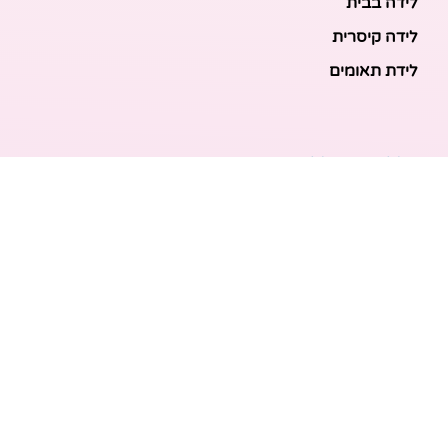
לידה בבית
לידה קיסרית
לידת תאומים
מאמרים אחרונים
בריאות האם והעובר: כל הכלים והבדיקות להריון בטוח
ובריא
הכנה ללידה: המדריך המקיף לכל מה שצריך לקנות לתינוק
לפני שמגיע הביתה
ברויל קינג 420: השוואה ישירה לדגמים הסמוכים ומה
לבחור
מזוגיות להורות: המדריך המלא לשמירה על הקשר בשנה
הראשונה לאחר הלידה
נקודות זיכוי לילדים – איך מחושבת הטבת המס שמגיעה