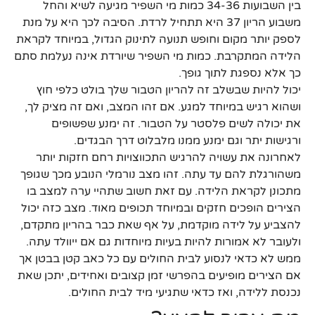
בין השבועות 34-36 כמות מי השפיר מגיעה לשיא והחל
משבוע הריון 37 היא תתחיל לרדת. הסיבה לכך היא על מנת
לספק יותר מקום וחופש תנועה לתינוק הגדול, במיוחד לקראת
הלידה המתקרבת. כמות מי השפיר שיורדת אינה נעלמת סתם
כך אלא נספגת לתוך גופך.
יכול להיות שבשלב זה להריון הטבור שלך בולט כלפי חוץ
ושהוא רגיש במיוחד למגע. אם זהו המצב, ואם זה מציק לך,
את יכולה לשים פלסטר על הטבור. זה ימנע שפשופים
ורגישות יתר וגם ימנע ממנו מלבלוט דרך הבגדים.
לאחרונה את עשויה להרגיש התכווצויות רחם חזקות יותר
משהורגלת להם עד עתה. זהו מצב נורמלי הנובע מכך שגופך
מתכונן לקראת הלידה. עם זאת חשוב שתהיי ערה למצב בו
הצירים הופכים חזקים ובמיוחד תכופים מאוד. מצב כזה יכול
להצביע על לידה מוקדמת, על אף שאת כבר בהריון מתקדם,
ולעובר לא אמורות להיות בעיות מיוחדות גם אם ייוולד עתה.
ממש לא כדאי לנסוע לבית החולים עם כל כאב קטן בבטן אך
אם הצירים מופיעים בהפרשי זמן קצובים ואחידים, יתכן שאת
נכנסת ללידה, ואז כדאי שתגיעי מיד לבית החולים.