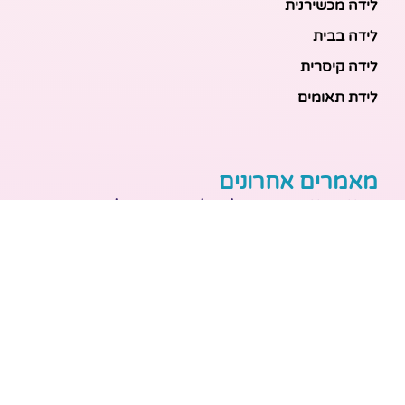
לידה מכשירנית
לידה בבית
לידה קיסרית
לידת תאומים
מאמרים אחרונים
בריאות האם והעובר: כל הכלים והבדיקות להריון בטוח
ובריא
הכנה ללידה: המדריך המקיף לכל מה שצריך לקנות לתינוק
לפני שמגיע הביתה
ברויל קינג 420: השוואה ישירה לדגמים הסמוכים ומה
לבחור
מזוגיות להורות: המדריך המלא לשמירה על הקשר בשנה
הראשונה לאחר הלידה