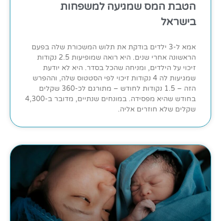
הטבת המס שמגיעה למשפחות
בישראל
אמא ל-3 ילדים בודקת את תלוש המשכורת שלה בפעם
הראשונה אחרי שנים. היא רואה שמופיעות 2.5 נקודות
זיכוי על הילדים, ומניחה שהכל בסדר. היא לא יודעת
שמגיעות לה 4 נקודות זיכוי לפי הסטטוס שלה, וההפרש
הזה – 1.5 נקודות לחודש – מתורגם לכ-360 שקלים
בחודש שהיא מפסידה. במונחים שנתיים, מדובר ב-4,300
שקלים שלא חוזרים אליה.