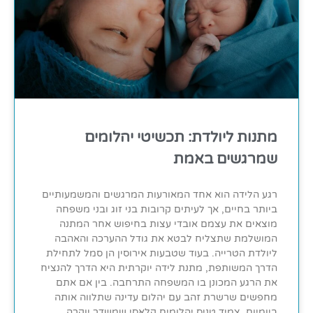
מתנות ליולדת: תכשיטי יהלומים
שמרגשים באמת
רגע הלידה הוא אחד המאורעות המרגשים והמשמעותיים
ביותר בחיים, אך לעיתים קרובות בני זוג ובני משפחה
מוצאים את עצמם אובדי עצות בחיפוש אחר המתנה
המושלמת שתצליח לבטא את גודל ההערכה והאהבה
ליולדת הטרייה. בעוד שטבעות אירוסין הן סמל לתחילת
הדרך המשותפת, מתנת לידה יוקרתית היא הדרך להנציח
את הרגע המכונן בו המשפחה התרחבה. בין אם אתם
מחפשים שרשרת זהב עם יהלום עדינה שתלווה אותה
ביומיום, צמיד טניס יהלומים קלאסי שמשדר יוקרה