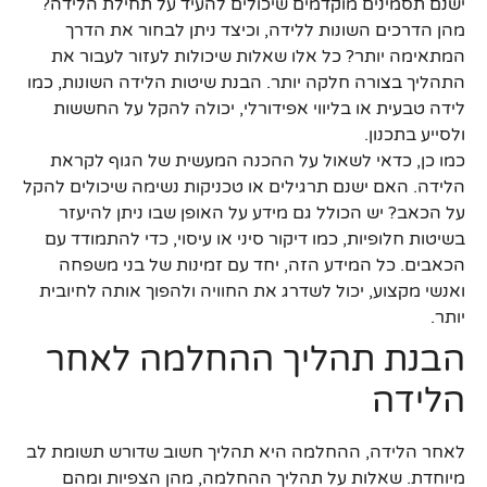
ישנם תסמינים מוקדמים שיכולים להעיד על תחילת הלידה?
מהן הדרכים השונות ללידה, וכיצד ניתן לבחור את הדרך
המתאימה יותר? כל אלו שאלות שיכולות לעזור לעבור את
התהליך בצורה חלקה יותר. הבנת שיטות הלידה השונות, כמו
לידה טבעית או בליווי אפידורלי, יכולה להקל על החששות
ולסייע בתכנון.
כמו כן, כדאי לשאול על ההכנה המעשית של הגוף לקראת
הלידה. האם ישנם תרגילים או טכניקות נשימה שיכולים להקל
על הכאב? יש הכולל גם מידע על האופן שבו ניתן להיעזר
בשיטות חלופיות, כמו דיקור סיני או עיסוי, כדי להתמודד עם
הכאבים. כל המידע הזה, יחד עם זמינות של בני משפחה
ואנשי מקצוע, יכול לשדרג את החוויה ולהפוך אותה לחיובית
יותר.
הבנת תהליך ההחלמה לאחר
הלידה
לאחר הלידה, ההחלמה היא תהליך חשוב שדורש תשומת לב
מיוחדת. שאלות על תהליך ההחלמה, מהן הצפיות ומהם