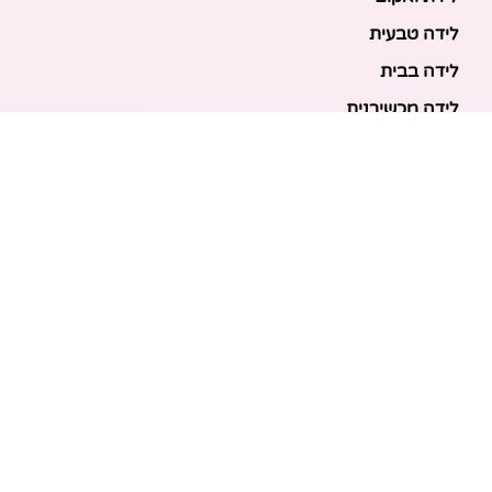
לידה טבעית
לידה בבית
לידה מכשירנית
לידה בבית
לידה קיסרית
לידת תאומים
מאמרים אחרונים
בריאות האם והעובר: כל הכלים והבדיקות להריון בטוח
ובריא
הכנה ללידה: המדריך המקיף לכל מה שצריך לקנות לתינוק
לפני שמגיע הביתה
ברויל קינג 420: השוואה ישירה לדגמים הסמוכים ומה