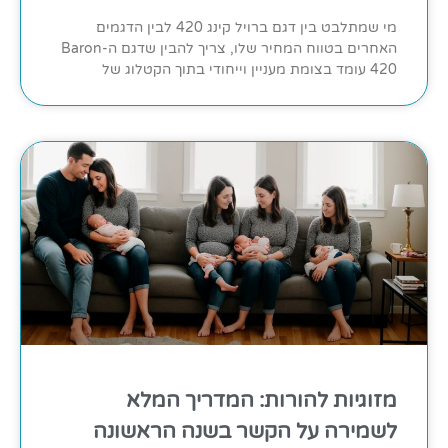
מי שמתלבט בין דגם ברויל קינג 420 לבין הדגמים
האחרים בטווח המחיר שלו, צריך להבין שדגם ה-Baron
420 עומד בצומת מעניין וייחודי בתוך הקטלוג של
מזוגיות להורות: המדריך המלא
לשמירה על הקשר בשנה הראשונה