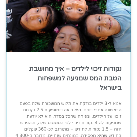
נקודות זיכוי לילדים – איך מחושבת
הטבת המס שמגיעה למשפחות
בישראל
אמא ל-3 ילדים בודקת את תלוש המשכורת שלה בפעם
הראשונה אחרי שנים. היא רואה שמופיעות 2.5 נקודות
זיכוי על הילדים, ומניחה שהכל בסדר. היא לא יודעת
שמגיעות לה 4 נקודות זיכוי לפי הסטטוס שלה, וההפרש
הזה – 1.5 נקודות לחודש – מתורגם לכ-360 שקלים
בחודש שהיא מפסידה. במונחים שנתיים, מדובר ב-4,300