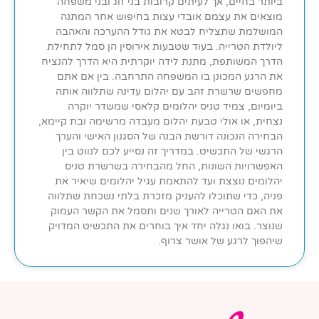
ביותר בחיים, אך לעיתים קרובות בני זוג ובני משפחה
מוצאים את עצמם אובדי עצות בחיפוש אחר המתנה
המושלמת שתצליח לבטא את גודל ההערכה והאהבה
ליולדת הטרייה. בעוד שטבעות אירוסין הן סמל לתחילת
הדרך המשותפת, מתנת לידה יוקרתית היא הדרך להנציח
את הרגע המכונן בו המשפחה התרחבה. בין אם אתם
מחפשים שרשרת זהב עם יהלום עדינה שתלווה אותה
ביומיום, צמיד טניס יהלומים קלאסי שמשדר יוקרה
נצחית, או אולי טבעת יהלום מעבדה מרשימה ובת קיימא,
הבחירה הנכונה דורשת הבנה של הסגנון האישי והערך
הרגשי של התכשיט. במדריך זה נסייע לכם לנווט בין
האפשרויות השונות, החל מהבחירה בשרשרת טניס
יהלומים נוצצת ועד להתאמת עגיל יהלומים שיאיר את
פניה, כדי שתוכלו להעניק מזכרת בלתי נשכחת שתלווה
את האם הטרייה לאורך שנים ותסמל את הקשר העמוק
שנוצר. בואו נגלה יחד איך בוחרים את התכשיט המדויק
שיהפוך לרגע של אושר צרוף.