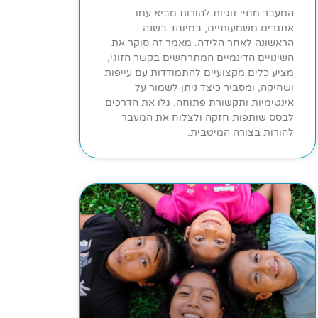
המעבר מחיי זוגיות להורות מביא עמו
אתגרים משמעותיים, במיוחד בשנה
הראשונה לאחר הלידה. מאמר זה סוקר את
השינויים הדינמיים המתרחשים בקשר הזוגי,
מציע כלים מקצועיים להתמודדות עם עייפות
ושחיקה, ומסביר כיצד ניתן לשמור על
אינטימיות ותקשורת פתוחה. גלו את הדרכים
לבסס שותפות חזקה ולצלוח את המעבר
להורות בצורה המיטבית.