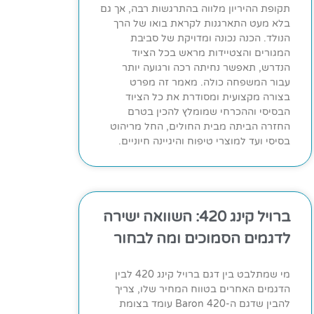
תקופת ההיריון מלווה בהתרגשות רבה, אך גם
בלא מעט התארגנות לקראת בואו של הרך
הנולד. הכנה נכונה ומדויקת של סביבת
המגורים והצטיידות מראש בכל הציוד
הנדרש, תאפשר נחיתה רכה ורגועה יותר
עבור המשפחה כולה. מאמר זה מפרט
בצורה מקצועית ומסודרת את כל הציוד
הבסיסי וההכרחי שמומלץ להכין בטרם
החזרה הביתה מבית החולים, החל מריהוט
בסיסי ועד למוצרי טיפוח והיגיינה חיוניים.
ברויל קינג 420: השוואה ישירה
לדגמים הסמוכים ומה לבחור
מי שמתלבט בין דגם ברויל קינג 420 לבין
הדגמים האחרים בטווח המחיר שלו, צריך
להבין שדגם ה-Baron 420 עומד בצומת