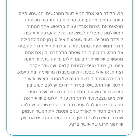
רגע הלידה הוא אחד המאורעות המרגשים והמשמעותיים
ביותר בחיים, אך לעיתים קרובות בני זוג ובני משפחה
מוצאים את עצמם אובדי עצות בחיפוש אחר המתנה
המושלמת שתצליח לבטא את גודל ההערכה והאהבה
ליולדת הטרייה. בעוד שטבעות אירוסין הן סמל לתחילת
הדרך המשותפת, מתנת לידה יוקרתית היא הדרך להנציח
את הרגע המכונן בו המשפחה התרחבה. בין אם אתם
מחפשים שרשרת זהב עם יהלום עדינה שתלווה אותה
ביומיום, צמיד טניס יהלומים קלאסי שמשדר יוקרה
נצחית, או אולי טבעת יהלום מעבדה מרשימה ובת קיימא,
הבחירה הנכונה דורשת הבנה של הסגנון האישי והערך
הרגשי של התכשיט. במדריך זה נסייע לכם לנווט בין
האפשרויות השונות, החל מהבחירה בשרשרת טניס
יהלומים נוצצת ועד להתאמת עגיל יהלומים שיאיר את
פניה, כדי שתוכלו להעניק מזכרת בלתי נשכחת שתלווה
את האם הטרייה לאורך שנים ותסמל את הקשר העמוק
שנוצר. בואו נגלה יחד איך בוחרים את התכשיט המדויק
שיהפוך לרגע של אושר צרוף.