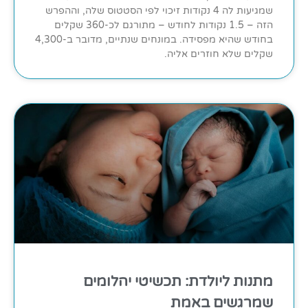
שמגיעות לה 4 נקודות זיכוי לפי הסטטוס שלה, וההפרש
הזה – 1.5 נקודות לחודש – מתורגם לכ-360 שקלים
בחודש שהיא מפסידה. במונחים שנתיים, מדובר ב-4,300
שקלים שלא חוזרים אליה.
מתנות ליולדת: תכשיטי יהלומים
שמרגשים באמת