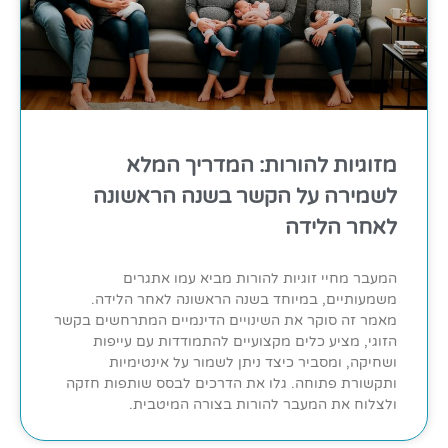
מזוגיות להורות: המדריך המלא
לשמירה על הקשר בשנה הראשונה
לאחר הלידה
המעבר מחיי זוגיות להורות מביא עמו אתגרים
משמעותיים, במיוחד בשנה הראשונה לאחר הלידה.
מאמר זה סוקר את השינויים הדינמיים המתרחשים בקשר
הזוגי, מציע כלים מקצועיים להתמודדות עם עייפות
ושחיקה, ומסביר כיצד ניתן לשמור על אינטימיות
ותקשורת פתוחה. גלו את הדרכים לבסס שותפות חזקה
ולצלוח את המעבר להורות בצורה המיטבית.