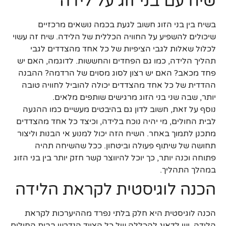
שיח עם בני זוג על לידה
בשיח בין בני הזוג חשוב לגעת בכמה נושאים מרכזיים
שיכולים להשפיע על החוויה הכללית של הלידה. שיח זה עשוי
לכלול שאלות לגבי הציפיות של כל אחד מהצדדים לגבי
תהליך הלידה, כמו גם הפחדים והחששות. לדוגמה, האם יש
פחד מכאב? האם יש רצון לסוג מסוים של הרדמה? ההבנה
ההדדית של כל אחד מהצדדים יכולה להוביל לחוויה טובה
יותר, שבה שני בני הזוג מרגישים שותפים מלאים.
נוסף על זאת, חשוב לדון גם בהיבטים מעשיים כמו ההגעה
לבית החולים, מי יהיה נוכח בלידה, וכיצד כל אחד מהצדדים
מתכנן לתמוך באחר. השיח הזה יכול למנוע אי הבנות וליצור
תחושה של שיתוף פעולה וביטחון. ככל שהשיחה תהיה
פתוחה וכנה יותר, כך יוכל להיווצר קשר חזק יותר בין בני הזוג
במהלך התהליך.
הכנה לוגיסטית לקראת הלידה
הכנה לוגיסטית היא חלק בלתי נפרד מההיערכות לקראת
הלידה. יש לדאוג להכללה של כל הציוד הנדרש בבית החולים