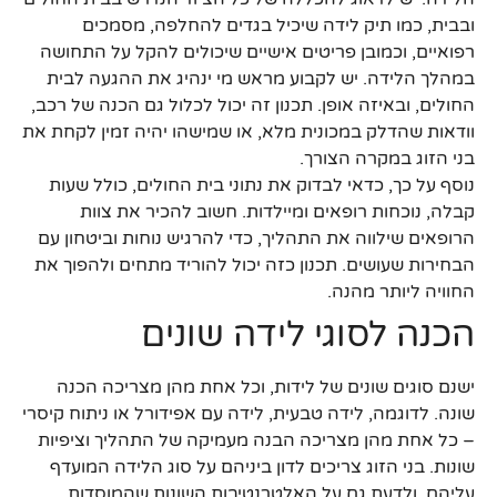
ובבית, כמו תיק לידה שיכיל בגדים להחלפה, מסמכים
רפואיים, וכמובן פריטים אישיים שיכולים להקל על התחושה
במהלך הלידה. יש לקבוע מראש מי ינהיג את ההגעה לבית
החולים, ובאיזה אופן. תכנון זה יכול לכלול גם הכנה של רכב,
וודאות שהדלק במכונית מלא, או שמישהו יהיה זמין לקחת את
בני הזוג במקרה הצורך.
נוסף על כך, כדאי לבדוק את נתוני בית החולים, כולל שעות
קבלה, נוכחות רופאים ומיילדות. חשוב להכיר את צוות
הרופאים שילווה את התהליך, כדי להרגיש נוחות וביטחון עם
הבחירות שעושים. תכנון כזה יכול להוריד מתחים ולהפוך את
החוויה ליותר מהנה.
הכנה לסוגי לידה שונים
ישנם סוגים שונים של לידות, וכל אחת מהן מצריכה הכנה
שונה. לדוגמה, לידה טבעית, לידה עם אפידורל או ניתוח קיסרי
– כל אחת מהן מצריכה הבנה מעמיקה של התהליך וציפיות
שונות. בני הזוג צריכים לדון ביניהם על סוג הלידה המועדף
עליהם, ולדעת גם על האלטרנטיבות השונות שהמוסדות