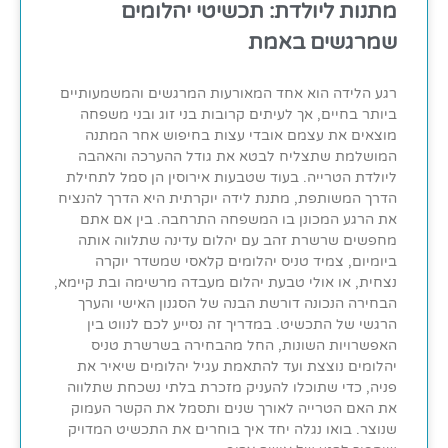
מתנות ליולדת: תכשיטי יהלומים
שמרגשים באמת
רגע הלידה הוא אחד המאורעות המרגשים והמשמעותיים
ביותר בחיים, אך לעיתים קרובות בני זוג ובני משפחה
מוצאים את עצמם אובדי עצות בחיפוש אחר המתנה
המושלמת שתצליח לבטא את גודל ההערכה והאהבה
ליולדת הטרייה. בעוד שטבעות אירוסין הן סמל לתחילת
הדרך המשותפת, מתנת לידה יוקרתית היא הדרך להנציח
את הרגע המכונן בו המשפחה התרחבה. בין אם אתם
מחפשים שרשרת זהב עם יהלום עדינה שתלווה אותה
ביומיום, צמיד טניס יהלומים קלאסי שמשדר יוקרה
נצחית, או אולי טבעת יהלום מעבדה מרשימה ובת קיימא,
הבחירה הנכונה דורשת הבנה של הסגנון האישי והערך
הרגשי של התכשיט. במדריך זה נסייע לכם לנווט בין
האפשרויות השונות, החל מהבחירה בשרשרת טניס
יהלומים נוצצת ועד להתאמת עגיל יהלומים שיאיר את
פניה, כדי שתוכלו להעניק מזכרת בלתי נשכחת שתלווה
את האם הטרייה לאורך שנים ותסמל את הקשר העמוק
שנוצר. בואו נגלה יחד איך בוחרים את התכשיט המדויק