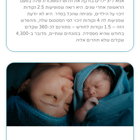
אמא ל-3 ילדים בודקת את תלוש המשכורת שלה בפעם
הראשונה אחרי שנים. היא רואה שמופיעות 2.5 נקודות
זיכוי על הילדים, ומניחה שהכל בסדר. היא לא יודעת
שמגיעות לה 4 נקודות זיכוי לפי הסטטוס שלה, וההפרש
הזה – 1.5 נקודות לחודש – מתורגם לכ-360 שקלים
בחודש שהיא מפסידה. במונחים שנתיים, מדובר ב-4,300
שקלים שלא חוזרים אליה.